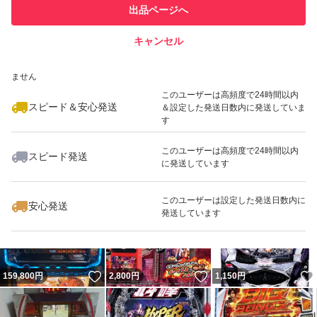
他フリマ実績◯+
出品ページへ
での取引実績があります
キャンセル
スピード&安心発送
いいね！
いいね！
65,000
※このバッジは実績に基づく表示であり、発送を保証しているものではあり
円
26,000
円
147,000
円
ません
このユーザーは高頻度で24時間以内
スピード＆安心発送
＆設定した発送日数内に発送していま
す
このユーザーは高頻度で24時間以内
スピード発送
に発送しています
いいね！
いいね！
42,000
円
9,980
円
139,000
円
最大10%対象
このユーザーは設定した発送日数内に
安心発送
発送しています
いいね！
いいね！
159,800
円
2,800
円
1,150
円