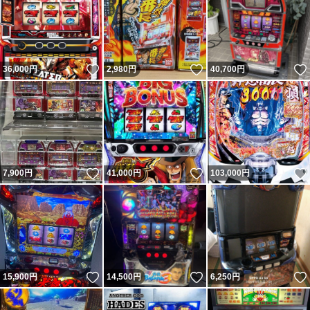
いいね！
いいね！
36,000
円
2,980
円
40,700
円
いいね！
いいね！
7,900
円
41,000
円
103,000
円
いいね！
いいね！
15,900
円
14,500
円
6,250
円