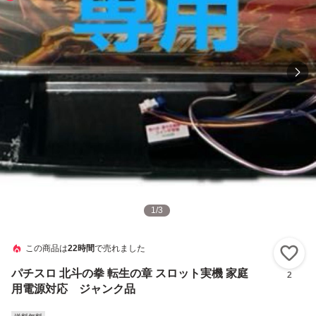
1
/
3
この商品は
22時間
で売れました
い
パチスロ 北斗の拳 転生の章 スロット実機 家庭
2
用電源対応 ジャンク品