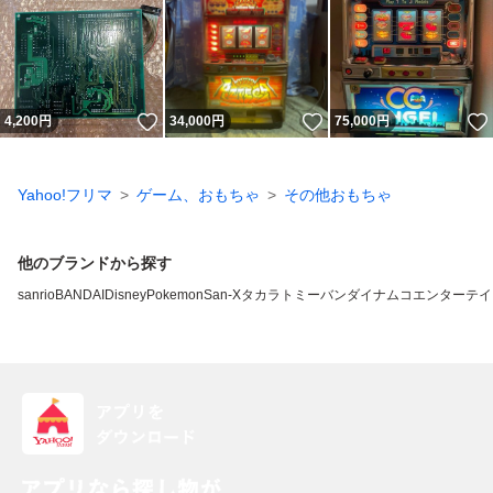
いいね！
いいね！
4,200
円
34,000
円
75,000
円
Yahoo!フリマ
ゲーム、おもちゃ
その他おもちゃ
他のブランドから探す
sanrio
BANDAI
Disney
Pokemon
San-X
タカラトミー
バンダイナムコエンターテイ