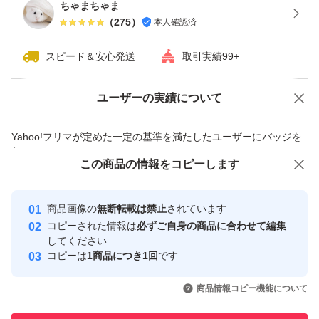
ちゃまちゃま
（
275
）
本人確認済
スピード＆安心発送
取引実績99+
ユーザーの実績について
価格の相談
商品への質問
商品への質問からの値下げ交渉、不適切なカテゴリ変更依頼は禁止です
Yahoo!フリマが定めた一定の基準を満たしたユーザーにバッジを
付与しています
この商品をみている人にオススメ
この商品の情報をコピーします
安心取引出品者
Yahoo!フリマの基準をクリアした安
安心取引出品者
商品画像の
無断転載は禁止
されています
心・安全なユーザーです
コピーされた情報は
必ずご自身の商品に合わせて編集
取引実績
してください
コピーは
1商品につき1回
です
このユーザーはYahoo!フリマの取
取引実績◯+
いいね！
いいね！
22,000
円
21,000
円
28,000
円
引を完了させた実績があります
商品情報コピー機能について
このユーザーは他フリマサービス