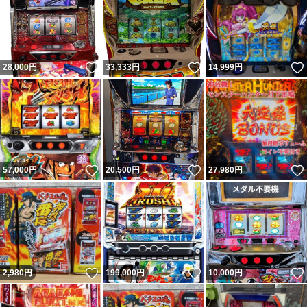
いいね！
いいね！
28,000
円
33,333
円
14,999
円
いいね！
いいね！
57,000
円
20,500
円
27,980
円
いいね！
いいね！
2,980
円
199,000
円
10,000
円