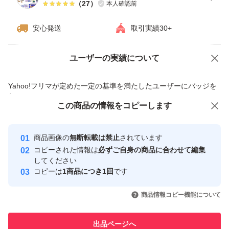
（
27
）
本人確認前
安心発送
取引実績30+
ユーザーの実績について
価格の相談
商品への質問
商品への質問からの値下げ交渉、不適切なカテゴリ変更依頼は禁止です
Yahoo!フリマが定めた一定の基準を満たしたユーザーにバッジを
付与しています
この商品をみている人にオススメ
この商品の情報をコピーします
安心取引出品者
最大10%対象
最大10%対象
Yahoo!フリマの基準をクリアした安
安心取引出品者
商品画像の
無断転載は禁止
されています
心・安全なユーザーです
コピーされた情報は
必ずご自身の商品に合わせて編集
取引実績
してください
コピーは
1商品につき1回
です
このユーザーはYahoo!フリマの取
取引実績◯+
いいね！
いいね！
7,180
円
7,980
円
6,300
円
引を完了させた実績があります
商品情報コピー機能について
このユーザーは他フリマサービス
他フリマ実績◯+
出品ページへ
での取引実績があります