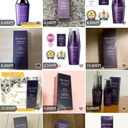
いいね！
いいね！
6,490
円
8,100
円
8,600
円
いいね！
いいね！
8,280
円
2,500
円
15,600
円
いいね！
いいね！
10,950
円
6,899
円
5,000
円