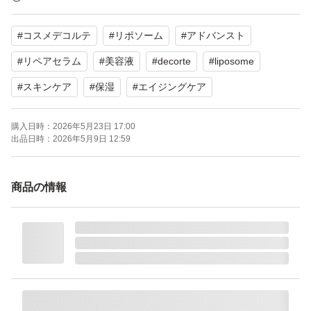
よろしくお願いいたします。
#
コスメデコルテ
#
リポソーム
#
アドバンスト
【並行輸入品】 コスメデコルテ リポソーム アドバンスト
リペアセラム 75ml
#
リペアセラム
#
美容液
#
decorte
#
liposome
ブランド：ー
#
スキンケア
#
保湿
#
エイジングケア
リポソーム アドバンスト リペアセラム 75ml
ブランド：DECORTE LIPOSOME
購入日時：
2026年5月23日 17:00
出品日時：
2026年5月9日 12:59
商品の情報