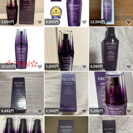
いいね！
いいね！
3,600
円
9,999
円
12,500
円
いいね！
いいね！
10,680
円
5,800
円
4,590
円
いいね！
いいね！
8,492
円
5,500
円
5,200
円