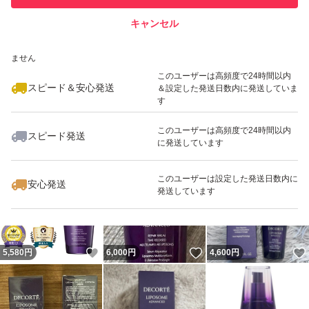
キャンセル
スピード&安心発送
いいね！
いいね！
5,000
※このバッジは実績に基づく表示であり、発送を保証しているものではあり
円
8,599
円
5,000
円
ません
このユーザーは高頻度で24時間以内
スピード＆安心発送
＆設定した発送日数内に発送していま
す
このユーザーは高頻度で24時間以内
スピード発送
に発送しています
いいね！
いいね！
4,600
円
8,980
円
13,680
円
このユーザーは設定した発送日数内に
安心発送
発送しています
いいね！
いいね！
5,580
円
6,000
円
4,600
円