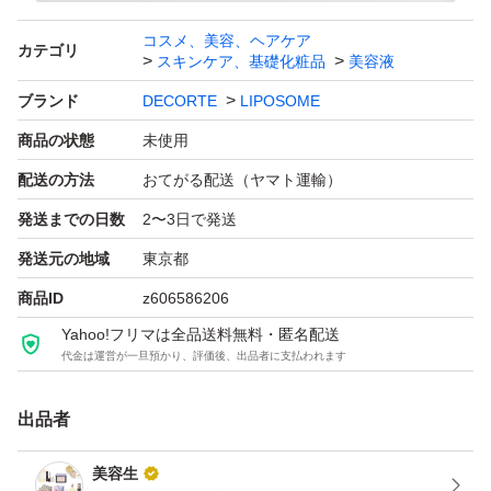
コスメ、美容、ヘアケア
カテゴリ
スキンケア、基礎化粧品
美容液
ブランド
DECORTE
LIPOSOME
商品の状態
未使用
配送の方法
おてがる配送（ヤマト運輸）
発送までの日数
2〜3日で発送
発送元の地域
東京都
商品ID
z606586206
Yahoo!フリマは全品送料無料・匿名配送
代金は運営が一旦預かり、評価後、出品者に支払われます
出品者
美容生