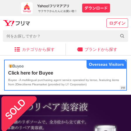
ログイン
カテゴリから探す
ブランドから探す
Overseas Visitors
Click here for Buyee
Buyee - A multilingual purchasing agent service operated by tenso, featuring items
from JDirectItems Fleamarket (provided by LY Corporation)