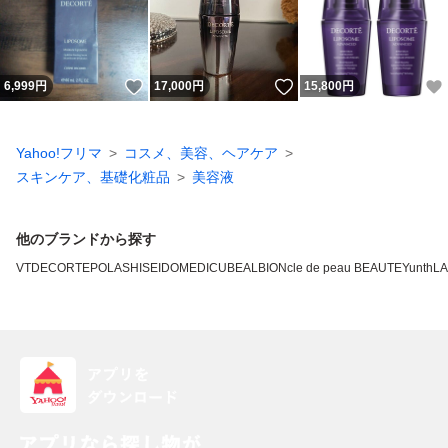
いいね！
いいね！
6,999
円
17,000
円
15,800
円
Yahoo!フリマ
コスメ、美容、ヘアケア
スキンケア、基礎化粧品
美容液
他のブランドから探す
VT
DECORTE
POLA
SHISEIDO
MEDICUBE
ALBION
cle de peau BEAUTE
Yunth
L