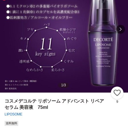
1
/
3
い
コスメデコルテ リポソーム アドバンスト リペア
9
セラム 美容液 75ml
LIPOSOME
送料無料