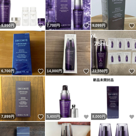
いいね！
いいね！
9,990
円
7,700
円
9,099
円
いいね！
いいね！
6,700
円
14,000
円
22,550
円
いいね！
いいね！
7,899
円
5,400
円
8,000
円