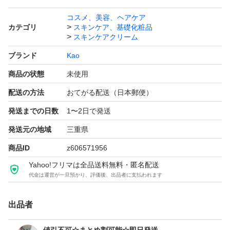
しくお願いしますm(__)m
コスメ、美容、ヘアケア
カテゴリ
スキンケア、基礎化粧品
スキンケアクリーム
キュレル 潤浸保湿フェイスクリーム 70g（医薬部外品）
ブランド
Kao
ブランド：Kao Curel
商品の状態
未使用
配送の方法
おてがる配送（日本郵便）
発送までの日数
1〜2日で発送
発送元の地域
三重県
商品ID
z606571956
Yahoo!フリマは全品送料無料・匿名配送
代金は運営が一旦預かり、評価後、出品者に支払われます
出品者