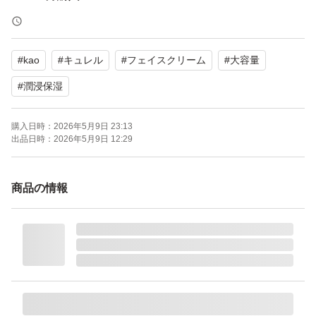
定価 4950円
#
kao
#
キュレル
#
フェイスクリーム
#
大容量
【商品説明】
#
潤浸保湿
潤い成分配合で、角層まで深く潤う。肌荒れを防ぐ。
購入日時：
2026年5月9日 23:13
出品日時：
2026年5月9日 12:29
潤い成分（セラミド機能成分、ユーカリエキス）配合。角
層まで深く潤います。 肌荒れしにくい、ふっくらと吸い
商品の情報
つくような潤いに満ちた肌に保ちます
●消炎剤（有効成分）配合。肌荒れを防ぐ。 ●とても
しっとりするのに、ふわっと軽い使い心地。
※少し凹みがあったり、シールが貼ってあったり、剥がし
た跡(粘着)がある場合がありますのでご理解頂ける方よろ