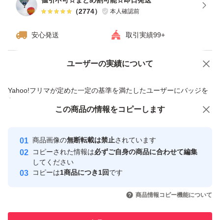
値引不可☆まとめ割可能☆即日発送
（
2774
）
本人確認前
安心発送
取引実績99+
ユーザーの実績について
価格の相談
商品への質問
商品への質問からの値下げ交渉、不適切なカテゴリ変更依頼は禁止です
Yahoo!フリマが定めた一定の基準を満たしたユーザーにバッジを
付与しています
この商品をみている人にオススメ
この商品の情報をコピーします
安心取引出品者
最大10%対象
最大10%対象
Yahoo!フリマの基準をクリアした安
安心取引出品者
商品画像の
無断転載は禁止
されています
心・安全なユーザーです
コピーされた情報は
必ずご自身の商品に合わせて編集
取引実績
してください
コピーは
1商品につき1回
です
このユーザーはYahoo!フリマの取
取引実績◯+
いいね！
いいね！
2,180
円
3,248
円
3,199
円
引を完了させた実績があります
商品情報コピー機能について
このユーザーは他フリマサービス