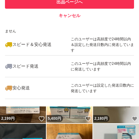
他フリマ実績◯+
出品ページへ
での取引実績があります
キャンセル
スピード&安心発送
いいね！
いいね！
2,500
※このバッジは実績に基づく表示であり、発送を保証しているものではあり
円
2,170
円
2,170
円
ません
最大10%対象
最大10%対象
このユーザーは高頻度で24時間以内
スピード＆安心発送
＆設定した発送日数内に発送していま
す
このユーザーは高頻度で24時間以内
スピード発送
に発送しています
いいね！
いいね！
4,980
円
3,200
円
5,998
円
最大10%対象
このユーザーは設定した発送日数内に
安心発送
発送しています
いいね！
いいね！
2,199
円
5,400
円
2,180
円