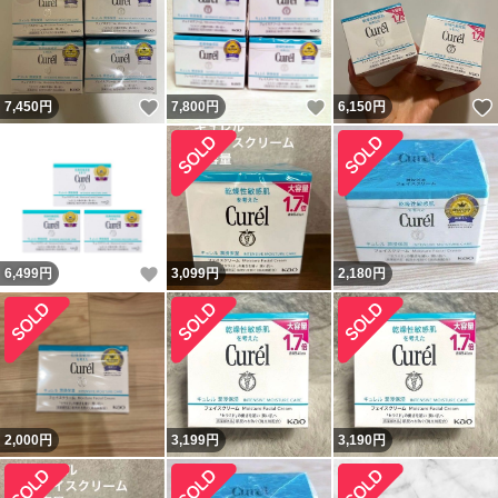
いいね！
いいね！
7,450
円
7,800
円
6,150
円
いいね！
6,499
円
3,099
円
2,180
円
2,000
円
3,199
円
3,190
円