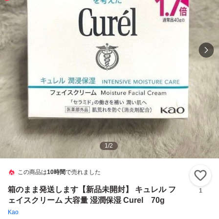
1
/
2
この商品は
10時間
で売れました
い
箱のまま発送します【新品未開封】 キュレル フ
1
ェイスクリーム 大容量 湿潤保湿 Curel 70g
Kao