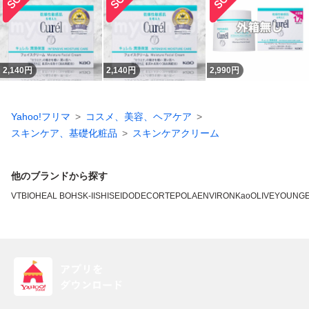
2,140
円
2,140
円
2,990
円
Yahoo!フリマ
コスメ、美容、ヘアケア
スキンケア、基礎化粧品
スキンケアクリーム
他のブランドから探す
VT
BIOHEAL BOH
SK-II
SHISEIDO
DECORTE
POLA
ENVIRON
Kao
OLIVEYOUNG