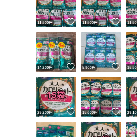
他フ
いいね！
いいね
11,500
円
11,500
円
11,50
スピード
※このバッ
スピ
いいね！
いいね
14,200
円
5,900
円
15,50
スピ
安心
いいね！
いいね
29,200
円
15,600
円
29,10