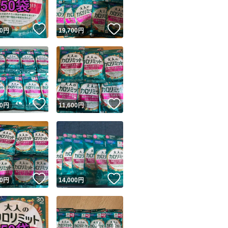
＜配送について＞
！
いいね！
いいね！
0
円
19,700
円
● ゆうパケットポ
＊このまま入れ発
→防水ビニールや
プチプチ包装なし
！
いいね！
いいね！
0
円
11,600
円
★開封時
カッターetc.
ご注意ください
(中身が切れてしま
！
いいね！
いいね！
0
円
14,000
円
→ギュウギュウ
★配達過程で