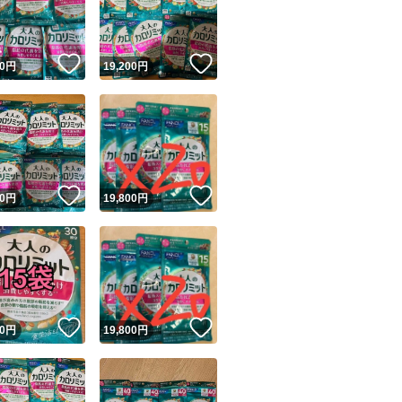
商品情報コピー機
／
●不定期出品
リマ実績◯+
このユーザーは他フリマサービスでの取引実績があります
！
いいね！
いいね！
0
円
19,200
円
出品ページへ
→完売時
&安心発送
問い合わせ不可
キャンセル
ジは実績に基づく表示であり、発送を保証しているものではありません
＼
このユーザーは高頻度で24時間以内＆設定した発送日数内に
ード＆安心発送
ます
／
！
いいね！
いいね！
0
円
19,800
円
●数量違い
ード発送
このユーザーは高頻度で24時間以内に発送しています
ページあり
(*^-^*)♪
発送
このユーザーは設定した発送日数内に発送しています
＼
！
いいね！
いいね！
0
円
19,800
円
ーーーーー
★注意点★