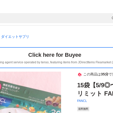
ダイエットサプリ
Click here for Buyee
ing agent service operated by tenso, featuring items from JDirectItems Fleamarket 
この商品は
35分
で
15袋【5/9
リミット FA
FANCL
送料無料