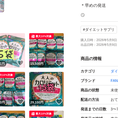
＊早めの発送
＊内容変更(おまと
＊在庫数、出品予
#
ダイエットサプリ
＊不適切なカテゴ
最大10%対象
(違反行為)
購入日時：
2026年5月9日 
出品日時：
2026年5月9日 
上記の質問、価格
商品の情報
！
いいね！
いいね！
1
円
15,500
円
【ブロック】対応
カテゴリ
ダイ
→返信なし
大10%対象
ブランド
FAN
★出品ページ未確
商品の状態
未使
＊トラブル防止
配送の方法
おて
！
いいね！
いいね！
0
円
29,100
円
＊やり取り負担増
発送までの日数
3〜
最大10%対象