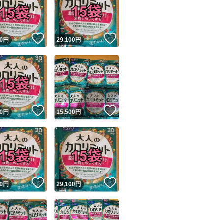
ご希望の方は他で
→対応不可
！
いいね！
いいね！
0
円
29,100
円
大変恐縮ですが
最低限の対応にな
ユーザーの実績について
○+●
！
いいね！
いいね！
0
円
15,500
円
o!フリマが定めた一定の基準を満たしたユーザーにバッジを付与しています
【出品内容】
出品者
●サプリ×１５
この商品の情報をコピーします
取引出品者
Yahoo!フリマの基準をクリアした安心・安全なユーザーです
→画像は
！
いいね！
いいね！
2袋ですが
商品画像の
無断転載は禁止
されています
0
円
29,100
円
コピーされた情報は
必ずご自身の商品に合わせて編集
してください
おまとめ特割ペー
コピーは
1商品につき1回
です
実績◯+
このユーザーはYahoo!フリマの取引を完了させた実績があり