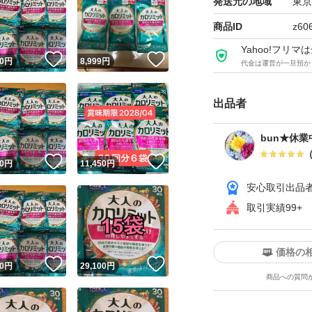
発送元の地域
東京
ご承知くださいま
商品ID
z60
Yahoo!フリ
！
いいね！
いいね！
○+●
0
円
8,999
円
代金は運営が一旦預か
【対応日時】
出品者
(発送、メッセ、返信e
bun★休業中
★平日13-17時
！
いいね！
いいね！
0
円
11,450
円
→会議の合間のみ
安心取引出品
取引実績99+
★土日祝は休業
→出品のみ
価格の
！
いいね！
いいね！
0
円
29,100
円
商品への質問
★即レス
こまめなやり取り