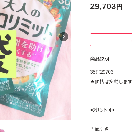
29,703
円
商品説明
35◎29703
★価格は変動しま
ーーーーーー
●対応不可●
ーーーーーー
＊値引き