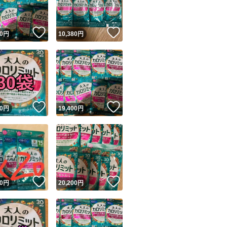
ーーーーー
●初期の微傷
！
いいね！
いいね！
0
円
10,380
円
スレ、折れetc.
ある場合あり
＊いずれにしまし
！
いいね！
いいね！
【完璧を求める】
0
円
19,400
円
神経質な方は
ご購入をお控えく
●賞味期限：画像参
！
いいね！
いいね！
0
円
20,200
円
☆★