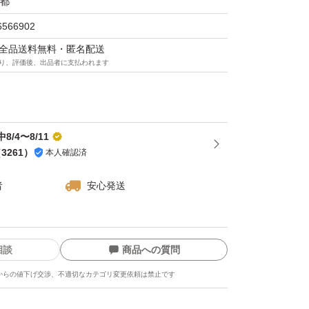
都
せ
6566902
マは全品送料無料・匿名配送
り、評価後、出品者に支払われます
tc.)
8/4〜8/11
（
3261
）
本人確認済
者
安心発送
相談
商品への質問
からの値下げ交渉、不適切なカテゴリ変更依頼は禁止です
を