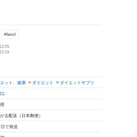
め含む)
定
#
fancl
リーへの変更
12:55
12:19
相談は
しております
エット、健康
ダイエット
ダイエットサプリ
CL
認による
用
がる配送（日本郵便）
のため
7日で発送