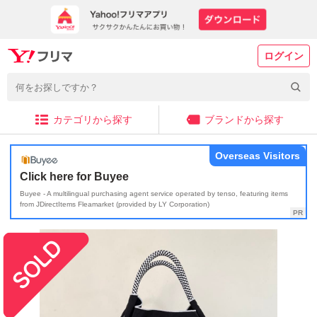
ログイン
カテゴリから探す
ブランドから探す
Overseas Visitors
Click here for Buyee
Buyee - A multilingual purchasing agent service operated by tenso, featuring items
from JDirectItems Fleamarket (provided by LY Corporation)