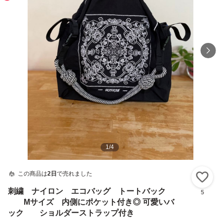
1
/
4
この商品は
2日
で売れました
い
刺繍 ナイロン エコバッグ トートバック
5
Mサイズ 内側にポケット付き◎ 可愛いバ
ック ショルダーストラップ付き