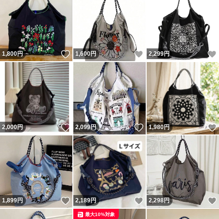
いいね！
いいね！
1,800
円
1,600
円
2,299
円
いいね！
いいね！
2,000
円
2,099
円
1,980
円
いいね！
いいね！
1,899
円
2,189
円
2,298
円
最大10%対象