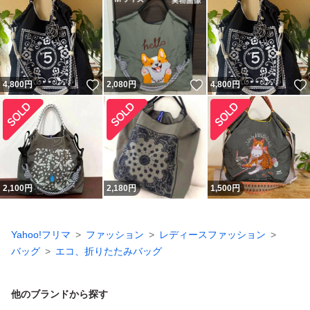
いいね！
いいね！
4,800
円
2,080
円
4,800
円
2,100
円
2,180
円
1,500
円
Yahoo!フリマ
ファッション
レディースファッション
バッグ
エコ、折りたたみバッグ
他のブランドから探す