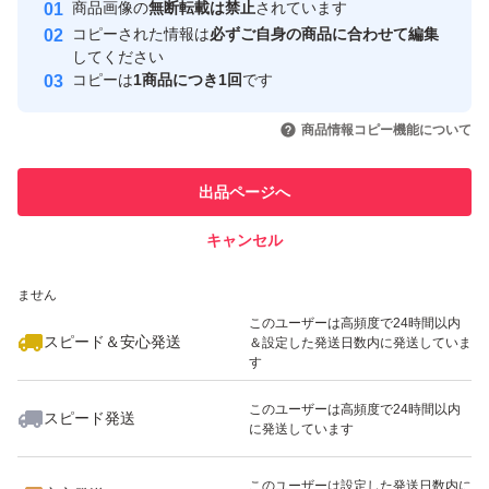
安心取引出品者
商品画像の
無断転載は禁止
されています
心・安全なユーザーです
コピーされた情報は
必ずご自身の商品に合わせて編集
取引実績
してください
コピーは
1商品につき1回
です
このユーザーはYahoo!フリマの取
取引実績◯+
いいね！
いいね！
2,200
円
2,249
円
2,000
円
引を完了させた実績があります
商品情報コピー機能について
最大10%対象
このユーザーは他フリマサービス
他フリマ実績◯+
出品ページへ
での取引実績があります
キャンセル
スピード&安心発送
いいね！
いいね！
2,296
※このバッジは実績に基づく表示であり、発送を保証しているものではあり
円
1,899
円
2,000
円
ません
このユーザーは高頻度で24時間以内
スピード＆安心発送
＆設定した発送日数内に発送していま
す
このユーザーは高頻度で24時間以内
スピード発送
に発送しています
いいね！
いいね！
2,299
円
2,298
円
2,249
円
最大10%対象
最大10%対象
このユーザーは設定した発送日数内に