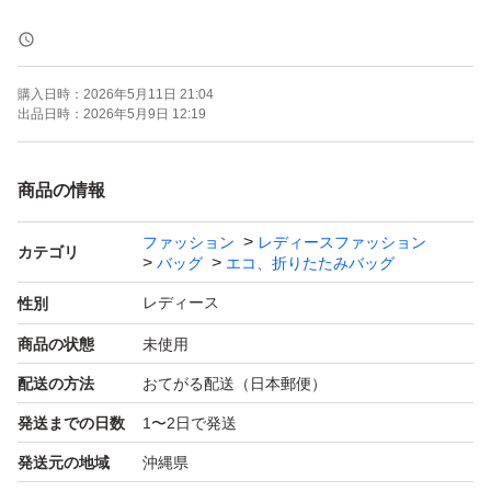
● サイズ : 縦40cm×横30cm×マチ9cm
しっかり大容量です♪（誤差はご容赦ください）
購入日時：
2026年5月11日 21:04
出品日時：
2026年5月9日 12:19
● 素材 : ナイロン
商品の情報
新品未使用ですが撮影のため1度開封しておりますので完
ファッション
レディースファッション
璧を求める方のご購入はご遠慮下さい。
カテゴリ
バッグ
エコ、折りたたみバッグ
m(_ _)m
レディース
性別
商品の状態
未使用
〔下記注意事項〕
配送の方法
おてがる配送（日本郵便）
※ こちら他国からの輸入商品となります。縫製が甘い箇
発送までの日数
1〜2日で発送
所があります。気になる方はご購入をお控えください。
発送元の地域
沖縄県