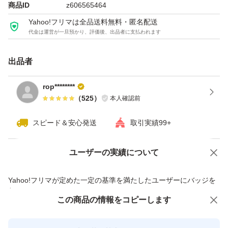
商品ID
z606565464
インポート商品にご理解いただきご購入お願いします。
Yahoo!フリマは全品送料無料・匿名配送
代金は運営が一旦預かり、評価後、出品者に支払われます
※発送は折り畳んでポスト投函で送ります。
出品者
畳みジワはご了承ください。
rop********
上記ご理解いただき、ご購入の程よろしくお願いいたしま
（
525
）
本人確認前
す♪
スピード＆安心発送
取引実績99+
※お安くさせて頂いておりますので、お値下げ交渉不可で
ユーザーの実績について
価格の相談
商品への質問
お願い致します。
商品への質問からの値下げ交渉、不適切なカテゴリ変更依頼は禁止です
Yahoo!フリマが定めた一定の基準を満たしたユーザーにバッジを
付与しています
この商品をみている人にオススメ
この商品の情報をコピーします
安心取引出品者
最大10%対象
Yahoo!フリマの基準をクリアした安