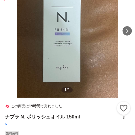
1
/
2
この商品は
19時間
で売れました
い
ナプラ N. ポリッシュオイル 150ml
3
N.
送料無料