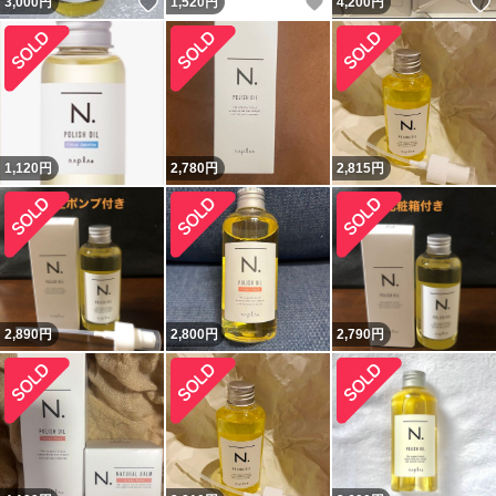
いいね！
いいね！
3,000
円
1,520
円
4,200
円
1,120
円
2,780
円
2,815
円
2,890
円
2,800
円
2,790
円