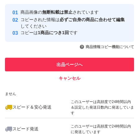
最大10%対象
最大10%対象
最大10%対象
Yahoo!フリマの基準をクリアした安
安心取引出品者
商品画像の
無断転載は禁止
されています
心・安全なユーザーです
コピーされた情報は
必ずご自身の商品に合わせて編集
取引実績
してください
コピーは
1商品につき1回
です
このユーザーはYahoo!フリマの取
取引実績◯+
いいね！
いいね！
2,780
円
2,700
円
2,790
円
引を完了させた実績があります
商品情報コピー機能について
最大10%対象
このユーザーは他フリマサービス
他フリマ実績◯+
出品ページへ
での取引実績があります
キャンセル
スピード&安心発送
いいね！
いいね！
2,790
※このバッジは実績に基づく表示であり、発送を保証しているものではあり
円
2,890
円
2,890
円
ません
このユーザーは高頻度で24時間以内
スピード＆安心発送
＆設定した発送日数内に発送していま
す
このユーザーは高頻度で24時間以内
スピード発送
に発送しています
いいね！
いいね！
2,239
円
2,790
円
2,950
円