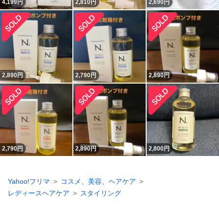
4,199
円
2,810
円
2,690
円
2,890
円
2,790
円
2,890
円
2,790
円
2,890
円
2,800
円
Yahoo!フリマ
コスメ、美容、ヘアケア
レディースヘアケア
スタイリング