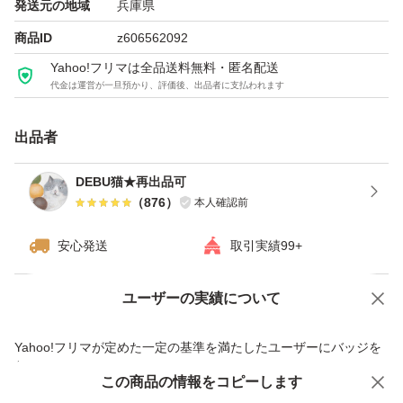
発送元の地域
兵庫県
商品ID
z606562092
Yahoo!フリマは全品送料無料・匿名配送
代金は運営が一旦預かり、評価後、出品者に支払われます
出品者
DEBU猫★再出品可
（
876
）
本人確認前
安心発送
取引実績99+
ユーザーの実績について
価格の相談
商品への質問
商品への質問からの値下げ交渉、不適切なカテゴリ変更依頼は禁止です
Yahoo!フリマが定めた一定の基準を満たしたユーザーにバッジを
付与しています
この商品をみている人にオススメ
この商品の情報をコピーします
安心取引出品者