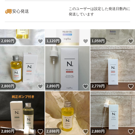
最大10%対象
最大10%対象
このユーザーは設定した発送日数内に
安心発送
発送しています
いいね！
いいね！
2,690
円
1,120
円
1,059
円
いいね！
いいね！
2,800
円
2,890
円
2,770
円
いいね！
いいね！
2,890
円
2,698
円
2,880
円