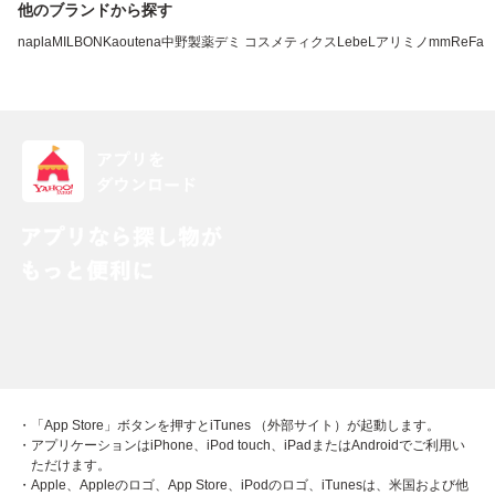
他のブランドから探す
napla
MILBON
Kao
utena
中野製薬
デミ コスメティクス
LebeL
アリミノ
mm
ReFa
・「App Store」ボタンを押すとiTunes （外部サイト）が起動します。
・アプリケーションはiPhone、iPod touch、iPadまたはAndroidでご利用い
ただけます。
・Apple、Appleのロゴ、App Store、iPodのロゴ、iTunesは、米国および他