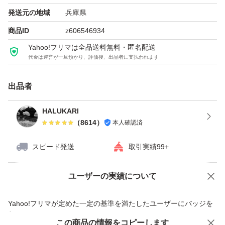
発送元の地域
兵庫県
商品ID
z606546934
Yahoo!フリマは全品送料無料・匿名配送
代金は運営が一旦預かり、評価後、出品者に支払われます
出品者
HALUKARI
（
8614
）
本人確認済
スピード発送
取引実績99+
ユーザーの実績について
価格の相談
商品への質問
商品への質問からの値下げ交渉、不適切なカテゴリ変更依頼は禁止です
Yahoo!フリマが定めた一定の基準を満たしたユーザーにバッジを
付与しています
この商品をみている人にオススメ
この商品の情報をコピーします