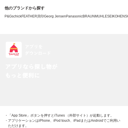
他のブランドから探す
P&G
schick
FEATHER
貝印
Georg Jensen
Panasonic
BRAUN
MUHLE
SEIKO
HENS
・「App Store」ボタンを押すとiTunes （外部サイト）が起動します。
・アプリケーションはiPhone、iPod touch、iPadまたはAndroidでご利用い
ただけます。