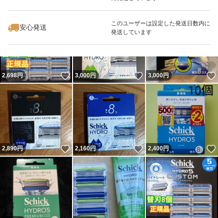
いいね！
いいね！
1,600
円
2,750
円
2,380
円
このユーザーは設定した発送日数内に
安心発送
発送しています
いいね！
いいね！
2,698
円
3,000
円
3,000
円
いいね！
いいね！
2,890
円
2,160
円
2,400
円