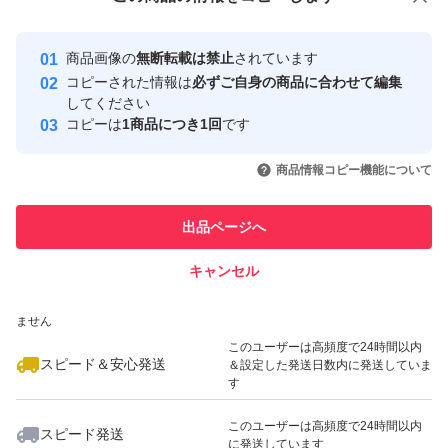
安心取引出品者
最大10%対象
最大10%対象
Yahoo!フリマの基準をクリアした安
安心取引出品者
商品画像の
無断転載は禁止
されています
心・安全なユーザーです
コピーされた情報は
必ずご自身の商品に合わせて編集
取引実績
してください
コピーは
1商品につき1回
です
このユーザーはYahoo!フリマの取
取引実績◯+
いいね！
いいね！
2,398
円
3,498
円
1,298
円
引を完了させた実績があります
商品情報コピー機能について
最大10%対象
最大10%対象
このユーザーは他フリマサービス
他フリマ実績◯+
出品ページへ
での取引実績があります
キャンセル
スピード&安心発送
いいね！
いいね！
2,500
※このバッジは実績に基づく表示であり、発送を保証しているものではあり
円
1,630
円
2,500
円
ません
このユーザーは高頻度で24時間以内
スピード＆安心発送
＆設定した発送日数内に発送していま
す
このユーザーは高頻度で24時間以内
スピード発送
に発送しています