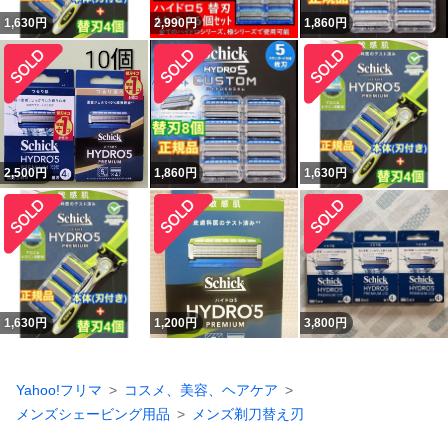
1,630
円
2,990
円
1,860
円
2,500
円
1,860
円
1,630
円
1,630
円
1,200
円
3,800
円
Yahoo!フリマ
コスメ、美容、ヘアケア
メンズシェービング用品
メンズ剃刀替え刃