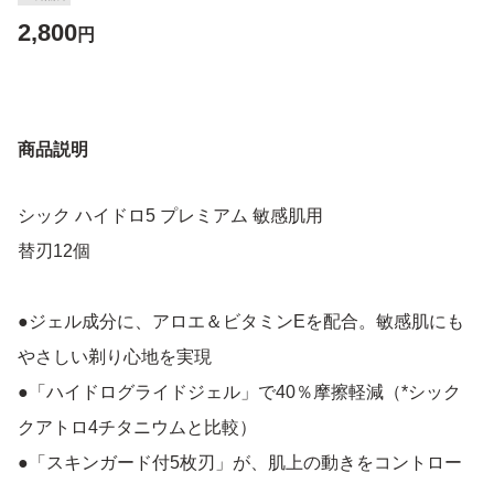
2,800
円
商品説明
シック ハイドロ5 プレミアム 敏感肌用
替刃12個
●ジェル成分に、アロエ＆ビタミンEを配合。敏感肌にも
やさしい剃り心地を実現
●「ハイドログライドジェル」で40％摩擦軽減（*シック
クアトロ4チタニウムと比較）
●「スキンガード付5枚刃」が、肌上の動きをコントロー