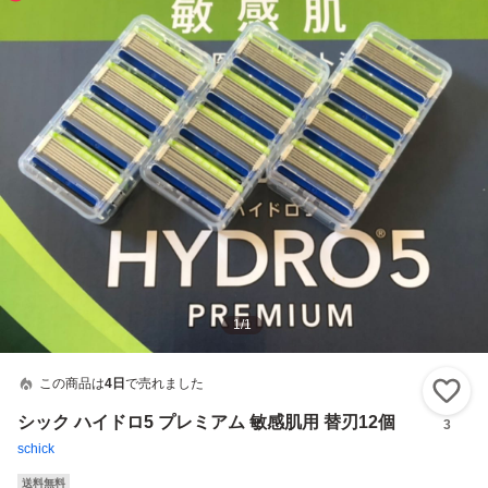
1
/
1
この商品は
4日
で売れました
い
シック ハイドロ5 プレミアム 敏感肌用 替刃12個
3
schick
送料無料