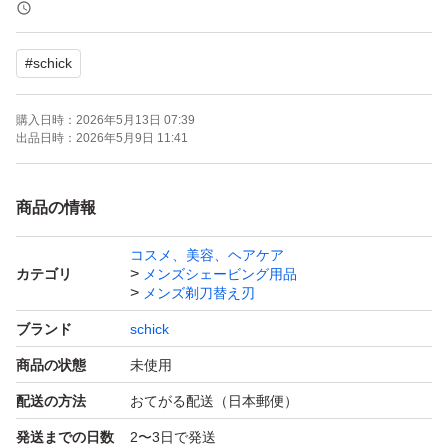
ルして摩擦を軽減
●「フリップ式トリマー」で細かい部分も簡単に剃れる
#
schick
別途出品しております、シックハイドロ5 プレミアム 敏
購入日時：
2026年5月13日 07:39
感肌用 本体替刃セットから取り出しての発送となりま
出品日時：
2026年5月9日 11:41
す。ドラックストア他量販店で販売されているパッケージ
はございませんが、エアパッキンにて梱包の上発送致しま
商品の情報
す。
コスメ、美容、ヘアケア
カテゴリ
メンズシェービング用品
メンズ剃刀替え刃
ブランド
schick
商品の状態
未使用
配送の方法
おてがる配送（日本郵便）
発送までの日数
2〜3日で発送