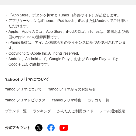
・「App Store」ボタンを押すとiTunes （外部サイト）が起動します。
・アプリケーションはiPhone、iPod touch、iPadまたはAndroidでご利用い
ただけます。
・Apple、Appleのロゴ、App Store、iPodのロゴ、iTunesは、米国および他
国のApple Inc.の登録商標です。
・iPhone商標は、アイホン株式会社のライセンスに基づき使用されていま
す。
・Copyright (C) Apple Inc. All rights reserved.
・Android、Androidロゴ、Google Play 、および Google Play ロゴは、
Google LLC の商標です。
Yahoo!フリマについて
Yahoo!フリマについて
Yahoo!フリマからのお知らせ
Yahoo!フリマトピックス
Yahoo!フリマ特集
カテゴリ一覧
ブランド一覧
ランキング
かんたんご利用ガイド
メール通知設定
公式アカウント