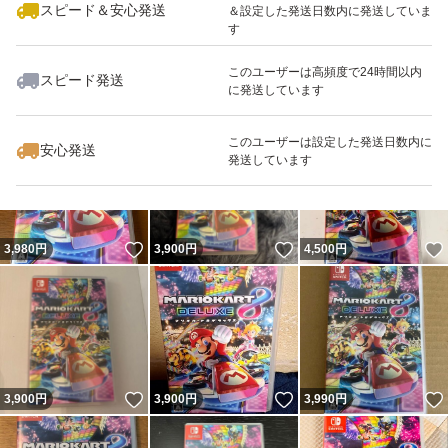
スピード＆安心発送
＆設定した発送日数内に発送していま
す
このユーザーは高頻度で24時間以内
スピード発送
に発送しています
いいね！
いいね！
3,900
円
3,980
円
4,000
円
このユーザーは設定した発送日数内に
安心発送
発送しています
いいね！
いいね！
3,980
円
3,900
円
4,500
円
いいね！
いいね！
3,900
円
3,900
円
3,990
円