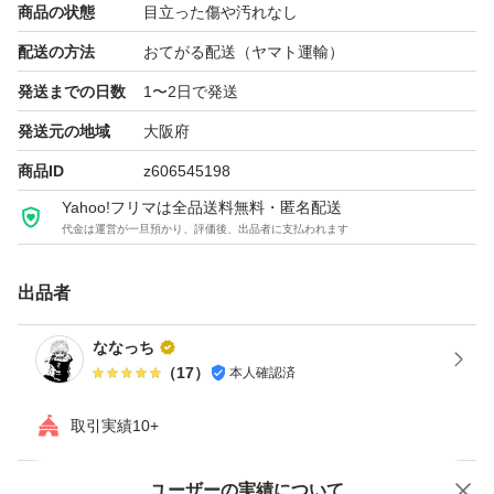
商品の状態
目立った傷や汚れなし
配送の方法
おてがる配送（ヤマト運輸）
発送までの日数
1〜2日で発送
発送元の地域
大阪府
商品ID
z606545198
Yahoo!フリマは全品送料無料・匿名配送
代金は運営が一旦預かり、評価後、出品者に支払われます
出品者
ななっち
（
17
）
本人確認済
取引実績10+
ユーザーの実績について