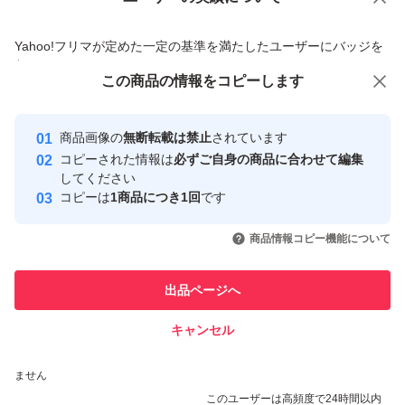
価格の相談
商品への質問
商品への質問からの値下げ交渉、不適切なカテゴリ変更依頼は禁止です
Yahoo!フリマが定めた一定の基準を満たしたユーザーにバッジを
付与しています
この商品をみている人にオススメ
この商品の情報をコピーします
安心取引出品者
最大10%対象
最大10%対象
Yahoo!フリマの基準をクリアした安
安心取引出品者
商品画像の
無断転載は禁止
されています
心・安全なユーザーです
コピーされた情報は
必ずご自身の商品に合わせて編集
取引実績
してください
コピーは
1商品につき1回
です
このユーザーはYahoo!フリマの取
取引実績◯+
いいね！
いいね！
3,790
円
3,800
円
3,900
円
引を完了させた実績があります
商品情報コピー機能について
このユーザーは他フリマサービス
他フリマ実績◯+
出品ページへ
での取引実績があります
キャンセル
スピード&安心発送
いいね！
いいね！
3,880
※このバッジは実績に基づく表示であり、発送を保証しているものではあり
円
3,898
円
3,900
円
ません
このユーザーは高頻度で24時間以内