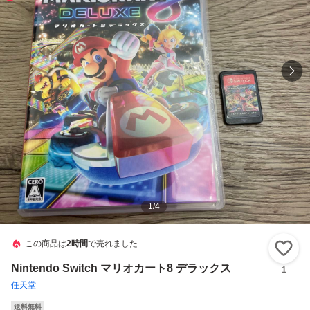
1
/
4
この商品は
2時間
で売れました
い
Nintendo Switch マリオカート8 デラックス
1
任天堂
送料無料