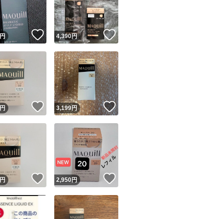
商品情報コピー機
リマ実績◯+
このユーザーは他フリマサービスでの取引実績があります
！
いいね！
いいね！
円
4,390
円
出品ページへ
&安心発送
キャンセル
ジは実績に基づく表示であり、発送を保証しているものではありません
このユーザーは高頻度で24時間以内＆設定した発送日数内に
ード＆安心発送
ます
！
いいね！
いいね！
円
3,199
円
ード発送
このユーザーは高頻度で24時間以内に発送しています
発送
このユーザーは設定した発送日数内に発送しています
！
いいね！
いいね！
円
2,950
円