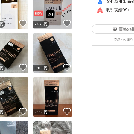
安心取引出品
取引実績99+
！
いいね！
いいね！
円
2,875
円
価格の
商品への質問
ユーザーの実績について
！
いいね！
いいね！
円
3,100
円
o!フリマが定めた一定の基準を満たしたユーザーにバッジを付与しています
出品者
この商品の情報をコピーします
取引出品者
Yahoo!フリマの基準をクリアした安心・安全なユーザーです
！
いいね！
いいね！
商品画像の
無断転載は禁止
されています
円
2,550
円
コピーされた情報は
必ずご自身の商品に合わせて編集
してください
コピーは
1商品につき1回
です
実績◯+
このユーザーはYahoo!フリマの取引を完了させた実績があり