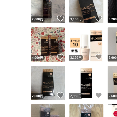
他フ
いいね！
いいね
2,600
円
3,100
円
3,200
スピード
※このバッ
スピ
いいね！
いいね
4,000
円
3,199
円
2,600
スピ
安心
いいね！
いいね
2,600
円
2,950
円
2,600