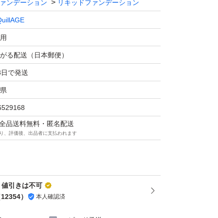
ァンデーション
リキッドファンデーション
uillAGE
用
がる配送（日本郵便）
3日で発送
県
6529168
マは全品送料無料・匿名配送
り、評価後、出品者に支払われます
・値引きは不可
（
12354
）
本人確認済