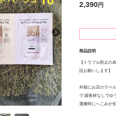
2,390
円
商品説明
【トラブル防止の
読お願いします】
外箱にお店のラベ
で 緩衝材なしでゆ
運搬時にへこみが