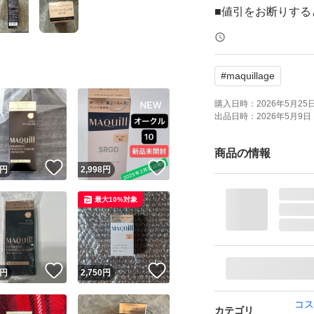
■値引をお断りす
ーの悪い方々かおら
ます。
#
maquillage
■当方の確認不足
らせ下さい。交換
購入日時：
2026年5月25日 
出品日時：
2026年5月9日 
を失うようなお取
載はきちんと行な
商品の情報
！
いいね！
いいね！
■購入後の早めの発
円
2,998
円
■コスメの質問→×
最大10%対象
■再出品→◎（ご
りお返事が遅れる
■簡易包装です。ご
！
いいね！
いいね！
円
2,750
円
コス
カテゴリ