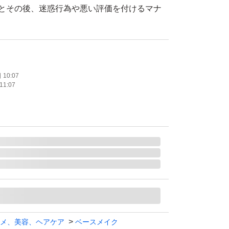
るとその後、迷惑行為や悪い評価を付けるマナ
れますので、 今後は少額でもブロックいたし
で、異なる商品を発送した場合は評価前にお知
もしくは返金いたします。尚、自ら故意に信頼
10:07
11:07
り引はいたしません。又、コスメのテスター記
っております。
送、カテゴリー変更→×
コメ逃げ、転売目的と思われる方が多い為
質問の欄よりお知らせ下さい。タイミングによ
時があります
協力お願いします。
メ、美容、ヘアケア
ベースメイク