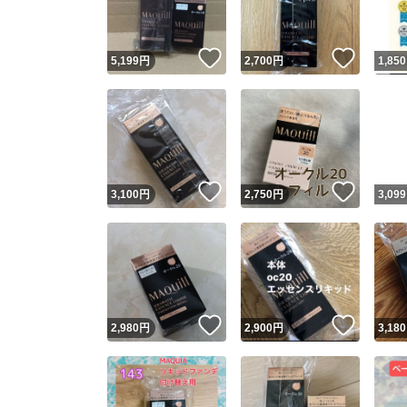
いいね！
いいね
5,199
円
2,700
円
1,850
いいね！
いいね
3,100
円
2,750
円
3,099
いいね！
いいね
2,980
円
2,900
円
3,180