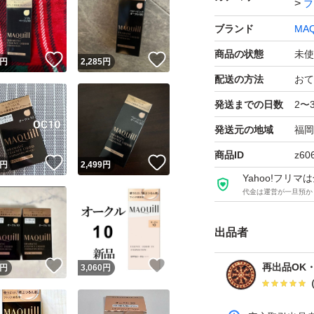
フ
ブランド
MAQ
商品の状態
未使
！
いいね！
いいね！
円
2,285
円
配送の方法
おて
発送までの日数
2〜
発送元の地域
福岡
商品ID
z60
！
いいね！
いいね！
円
2,499
円
Yahoo!フリ
代金は運営が一旦預か
出品者
！
いいね！
いいね！
再出品OK
円
3,060
円