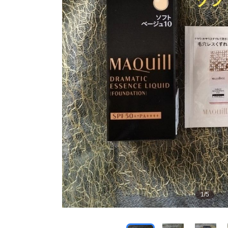
1
/
5