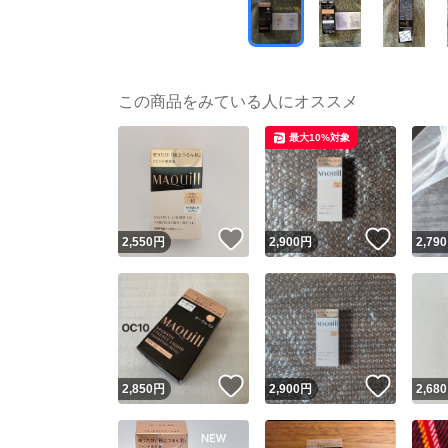
この商品をみている人にオススメ
最大10%対象
いいね！
いいね
2,550
円
2,900
円
2,790
いいね！
いいね
2,850
円
2,900
円
2,680