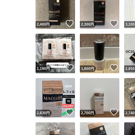
いいね！
いいね
2,400
円
2,300
円
3,100
いいね！
いいね
1,190
円
1,800
円
2,850
Yaho
安心取引
安心
いいね！
いいね
2,830
円
2,700
円
2,740
取引実績
取引