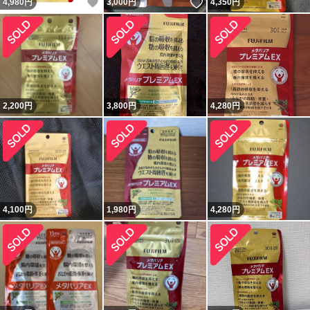
いいね！
いいね！
4,980
円
3,000
円
4,350
円
2,200
円
3,800
円
4,280
円
4,100
円
1,980
円
4,280
円