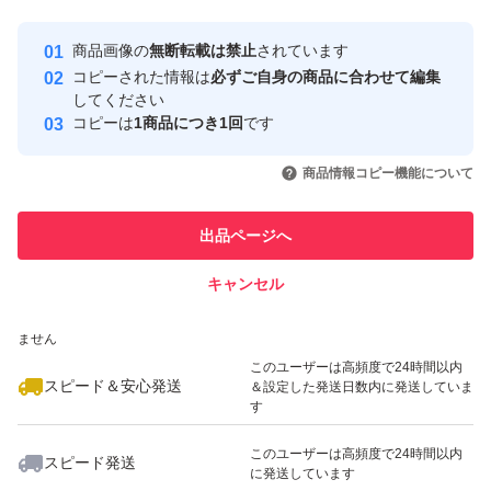
最大10%対象
最大10%対象
Yahoo!フリマの基準をクリアした安
安心取引出品者
商品画像の
無断転載は禁止
されています
心・安全なユーザーです
コピーされた情報は
必ずご自身の商品に合わせて編集
取引実績
してください
コピーは
1商品につき1回
です
このユーザーはYahoo!フリマの取
取引実績◯+
いいね！
いいね！
4,400
円
4,400
円
4,500
円
引を完了させた実績があります
商品情報コピー機能について
最大10%対象
最大10%対象
このユーザーは他フリマサービス
他フリマ実績◯+
出品ページへ
での取引実績があります
キャンセル
スピード&安心発送
いいね！
いいね！
4,600
※このバッジは実績に基づく表示であり、発送を保証しているものではあり
円
4,500
円
3,900
円
ません
最大10%対象
最大10%対象
このユーザーは高頻度で24時間以内
スピード＆安心発送
＆設定した発送日数内に発送していま
す
このユーザーは高頻度で24時間以内
スピード発送
に発送しています
いいね！
いいね！
4,595
円
3,299
円
5,000
円