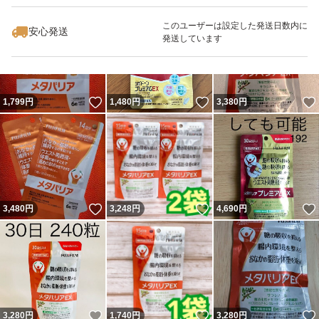
このユーザーは設定した発送日数内に
安心発送
発送しています
いいね！
いいね！
1,799
円
1,480
円
3,380
円
いいね！
いいね！
3,480
円
3,248
円
4,690
円
いいね！
いいね！
3,280
円
1,740
円
3,280
円