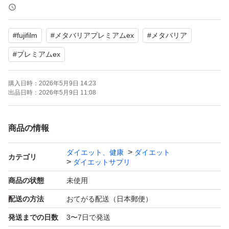
ご理解いただきご購入を宜しくお願い致します！
#
fujifilm
#
メタバリアプレミアムex
#
メタバリア
★お値下げ不可！
★きちんとお取引していただける方！
#
プレミアムex
→お取引をきちんとできない方はご遠慮下さい！
購入日時：
2026年5月9日 14:23
出品日時：
2026年5月9日 11:08
宜しくお願い致します
商品の情報
ダイエット、健康
ダイエット
カテゴリ
ダイエットサプリ
商品の状態
未使用
配送の方法
おてがる配送（日本郵便）
発送までの日数
3〜7日で発送