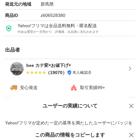
発送元の地域
群馬県
商品ID
z606528380
Yahoo!フリマは全品送料無料・匿名配送
代金は運営が一旦預かり、評価後、出品者に支払われます
出品者
bee カテ変×お値下げ×
（
19070
）
本人確認済
安心発送
取引実績99+
ユーザーの実績について
価格の相談
商品への質問
商品への質問からの値下げ交渉、不適切なカテゴリ変更依頼は禁止です
Yahoo!フリマが定めた一定の基準を満たしたユーザーにバッジを
付与しています
この商品をみている人にオススメ
この商品の情報をコピーします
安心取引出品者