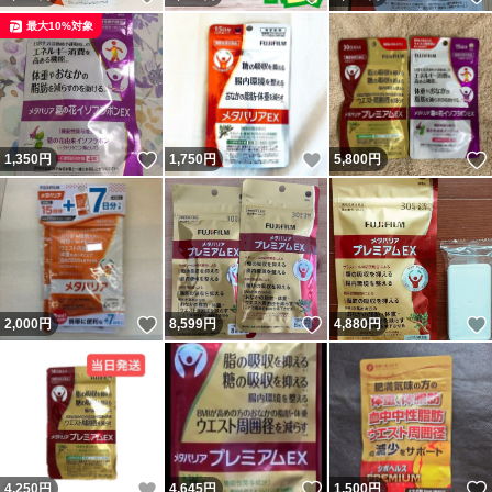
最大10%対象
いいね！
いいね！
1,350
円
1,750
円
5,800
円
いいね！
いいね！
2,000
円
8,599
円
4,880
円
いいね！
いいね！
4,250
円
4,645
円
1,500
円