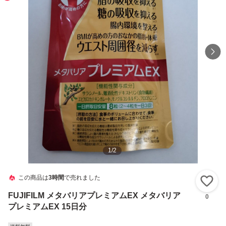
1
/
2
この商品は
3時間
で売れました
い
FUJIFILM メタバリアプレミアムEX メタバリア
0
プレミアムEX 15日分