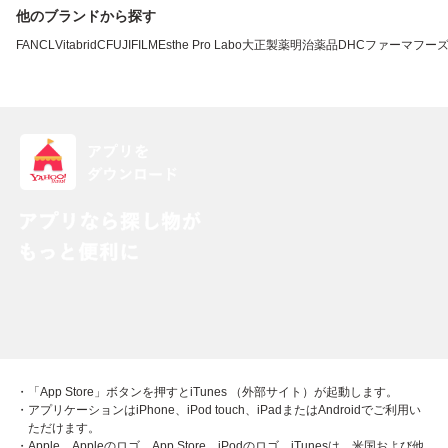
他のブランドから探す
FANCL
VitabridC
FUJIFILM
Esthe Pro Labo
大正製薬
明治薬品
DHC
ファーマフー
・「App Store」ボタンを押すとiTunes （外部サイト）が起動します。
・アプリケーションはiPhone、iPod touch、iPadまたはAndroidでご利用い
ただけます。
・Apple、Appleのロゴ、App Store、iPodのロゴ、iTunesは、米国および他