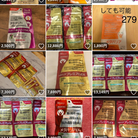
いいね！
いいね！
2,500
円
12,886
円
1,890
円
いいね！
いいね！
7,300
円
7,699
円
13,149
円