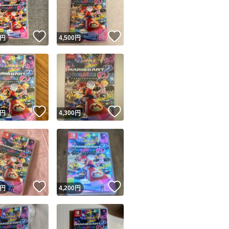
商品情報コピー機
リマ実績◯+
このユーザーは他フリマサービスでの取引実績があります
！
いいね！
いいね！
円
4,500
円
出品ページへ
&安心発送
キャンセル
ジは実績に基づく表示であり、発送を保証しているものではありません
このユーザーは高頻度で24時間以内＆設定した発送日数内に
ード＆安心発送
ます
！
いいね！
いいね！
円
4,300
円
ード発送
このユーザーは高頻度で24時間以内に発送しています
発送
このユーザーは設定した発送日数内に発送しています
！
いいね！
いいね！
円
4,200
円