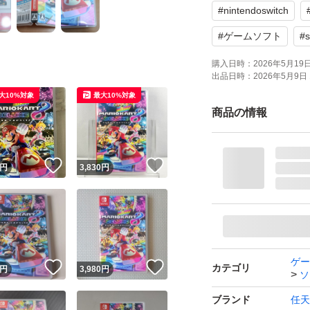
#
nintendoswitch
#
ゲームソフト
#
購入日時：
2026年5月19日 
出品日時：
2026年5月9日 
大10%対象
最大10%対象
商品の情報
！
いいね！
いいね！
円
3,830
円
ゲー
！
いいね！
いいね！
カテゴリ
円
3,980
円
ソ
ブランド
任天