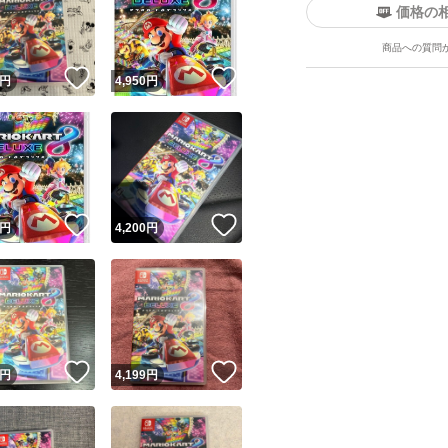
価格の
商品への質問
！
いいね！
いいね！
円
4,950
円
ユーザーの実績について
！
いいね！
いいね！
円
4,200
円
o!フリマが定めた一定の基準を満たしたユーザーにバッジを付与しています
出品者
この商品の情報をコピーします
取引出品者
Yahoo!フリマの基準をクリアした安心・安全なユーザーです
！
いいね！
いいね！
商品画像の
無断転載は禁止
されています
円
4,199
円
コピーされた情報は
必ずご自身の商品に合わせて編集
してください
コピーは
1商品につき1回
です
実績◯+
このユーザーはYahoo!フリマの取引を完了させた実績があり