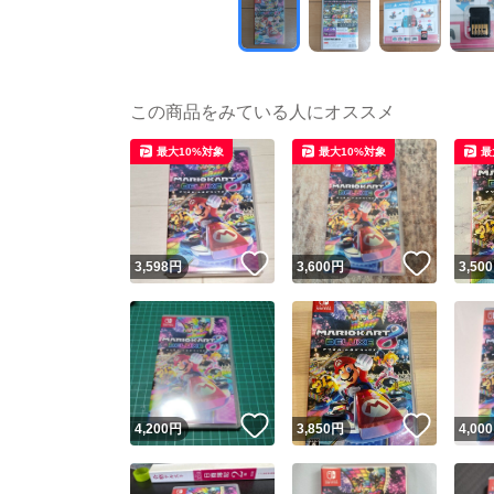
この商品をみている人にオススメ
最大10%対象
最大10%対象
最
いいね！
いいね
3,598
円
3,600
円
3,500
いいね！
いいね
4,200
円
3,850
円
4,000