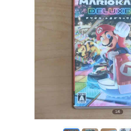
1
/
6