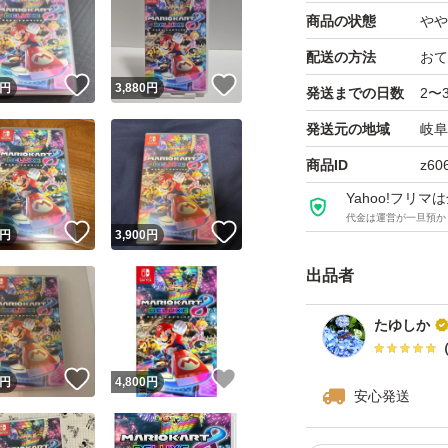
商品の状態
やや
配送の方法
おて
！
いいね！
いいね！
円
3,880
円
発送までの日数
2〜
発送元の地域
岐阜
商品ID
z60
Yahoo!フリ
代金は運営が一旦預か
！
いいね！
いいね！
円
3,900
円
出品者
たゆしか
！
いいね！
いいね！
円
4,800
円
安心発送