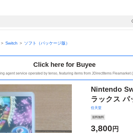
Switch
ソフト（パッケージ版）
Click here for Buyee
ing agent service operated by tenso, featuring items from JDirectItems Fleamarket 
Nintendo 
ラックス パ
任天堂
送料無料
3,800
円