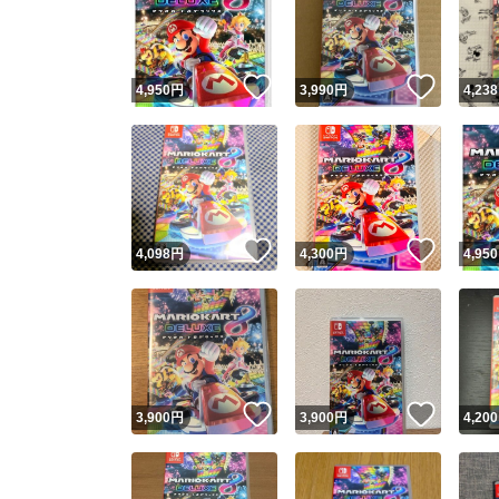
いいね！
いいね
4,950
円
3,990
円
4,238
いいね！
いいね
4,098
円
4,300
円
4,950
Yaho
安心取引
安心
いいね！
いいね
3,900
円
3,900
円
4,200
取引実績
取引