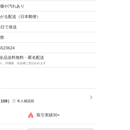
傷や汚れあり
がる配送（日本郵便）
3日で発送
県
6523624
マは全品送料無料・匿名配送
り、評価後、出品者に支払われます
（
108
）
本人確認前
取引実績30+