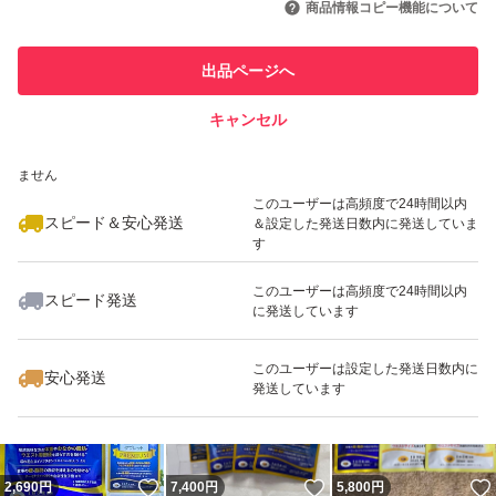
商品情報コピー機能について
最大10%対象
最大10%対象
このユーザーは他フリマサービス
他フリマ実績◯+
出品ページへ
での取引実績があります
キャンセル
スピード&安心発送
いいね！
いいね！
5,000
※このバッジは実績に基づく表示であり、発送を保証しているものではあり
円
2,600
円
3,500
円
ません
このユーザーは高頻度で24時間以内
スピード＆安心発送
＆設定した発送日数内に発送していま
す
このユーザーは高頻度で24時間以内
スピード発送
に発送しています
いいね！
いいね！
3,600
円
7,500
円
5,200
円
このユーザーは設定した発送日数内に
安心発送
発送しています
いいね！
いいね！
2,690
円
7,400
円
5,800
円