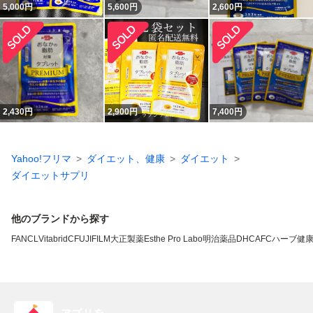
5,000
円
5,600
円
2,600
円
2,430
円
2,900
円
7,400
円
Yahoo!フリマ
ダイエット、健康
ダイエット
ダイエットサプリ
他のブランドから探す
FANCL
VitabridC
FUJIFILM
大正製薬
Esthe Pro Labo
明治薬品
DHC
AFC
ハーブ健