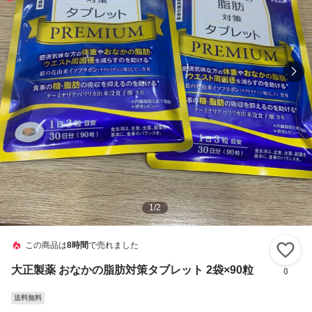
1
/
2
この商品は
8時間
で売れました
い
大正製薬 おなかの脂肪対策タブレット 2袋×90粒
0
送料無料