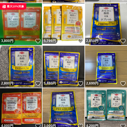
最大10%対象
いいね！
いいね！
3,800
円
5,799
円
2,850
円
いいね！
いいね！
2,800
円
5,480
円
2,699
円
いいね！
いいね！
4,000
円
3,000
円
4,200
円