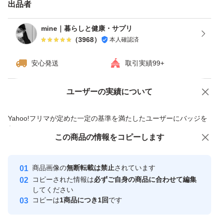
出品者
mine｜暮らしと健康・サプリ
（
3968
）
本人確認済
安心発送
取引実績99+
ユーザーの実績について
価格の相談
商品への質問
商品への質問からの値下げ交渉、不適切なカテゴリ変更依頼は禁止です
Yahoo!フリマが定めた一定の基準を満たしたユーザーにバッジを
付与しています
この商品をみている人にオススメ
この商品の情報をコピーします
安心取引出品者
最大10%対象
最大10%対象
最大10%対象
Yahoo!フリマの基準をクリアした安
安心取引出品者
商品画像の
無断転載は禁止
されています
心・安全なユーザーです
コピーされた情報は
必ずご自身の商品に合わせて編集
取引実績
してください
コピーは
1商品につき1回
です
このユーザーはYahoo!フリマの取
取引実績◯+
いいね！
いいね！
5,000
円
2,900
円
5,000
円
引を完了させた実績があります