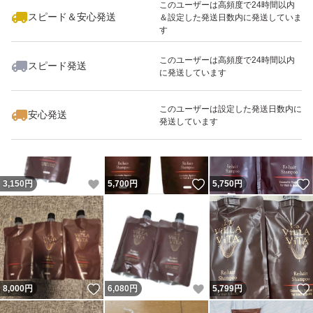
このユーザーは高頻度で24時間以内
スピード＆安心発送
＆設定した発送日数内に発送していま
す
このユーザーは高頻度で24時間以内
スピード発送
に発送しています
いいね！
いいね！
2,950
円
2,950
円
3,000
円
このユーザーは設定した発送日数内に
安心発送
発送しています
いいね！
いいね！
3,150
円
5,700
円
5,750
円
いいね！
いいね！
8,000
円
6,080
円
5,799
円