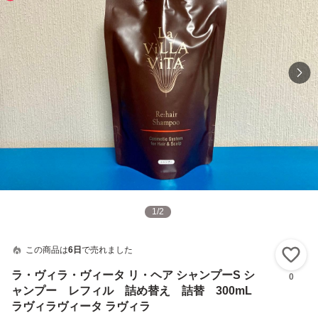
1
/
2
この商品は
6日
で売れました
い
ラ・ヴィラ・ヴィータ リ・ヘア シャンプーS シ
0
ャンプー レフィル 詰め替え 詰替 300mL
ラヴィラヴィータ ラヴィラ