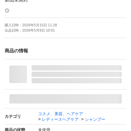
水濡れ防止をし、ゆうパケットポストmini(追跡有/匿名配
購入日時：
2026年5月15日 11:28
送)にて発送致します。
出品日時：
2026年5月9日 10:01
申し訳ございませんが同梱時以外での値下げはお受け出来
商品の情報
ませんので何卒ご了承下さい。
どうぞよろしくお願いいたします。
ラ・ヴィラ・ヴィータ リ・ヘア シャンプーS シャンプ
ー レフィル 詰め替え 詰替 300mL ラヴィラヴィー
タ ラヴィラ La ViLLA ViTA
コスメ、美容、ヘアケア
カテゴリ
レディースヘアケア
シャンプー
ラヴィラヴィータ リヘア シャンプー S レフィル つめかえ
商品の状態
未使用
用 (300mL) 詰め替え用 ラヴィラヴィータ La Villa Vita