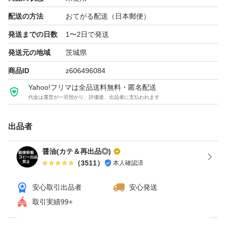
ブランド：ー
配送の方法
おてがる配送（日本郵便）
発送までの日数
1〜2日で発送
発送元の地域
茨城県
商品ID
z606496084
Yahoo!フリマは全品送料無料・匿名配送
代金は運営が一旦預かり、評価後、出品者に支払われます
出品者
醤油(カテ＆再出品◎)
（
3511
）
本人確認済
安心取引出品者
安心発送
取引実績99+