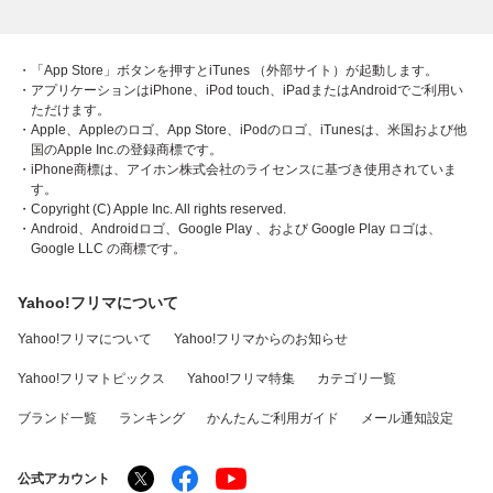
・「App Store」ボタンを押すとiTunes （外部サイト）が起動します。
・アプリケーションはiPhone、iPod touch、iPadまたはAndroidでご利用い
ただけます。
・Apple、Appleのロゴ、App Store、iPodのロゴ、iTunesは、米国および他
国のApple Inc.の登録商標です。
・iPhone商標は、アイホン株式会社のライセンスに基づき使用されていま
す。
・Copyright (C) Apple Inc. All rights reserved.
・Android、Androidロゴ、Google Play 、および Google Play ロゴは、
Google LLC の商標です。
Yahoo!フリマについて
Yahoo!フリマについて
Yahoo!フリマからのお知らせ
Yahoo!フリマトピックス
Yahoo!フリマ特集
カテゴリ一覧
ブランド一覧
ランキング
かんたんご利用ガイド
メール通知設定
公式アカウント