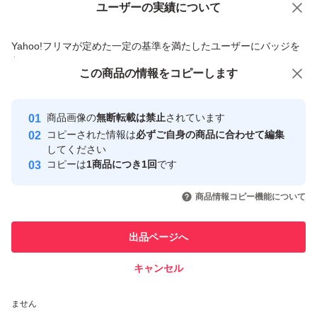
ユーザーの実績について
価格の相談
商品への質問
商品への質問からの値下げ交渉、不適切なカテゴリ変更依頼は禁止です
Yahoo!フリマが定めた一定の基準を満たしたユーザーにバッジを
付与しています
この商品をみている人にオススメ
この商品の情報をコピーします
安心取引出品者
最大10%対象
最大10%対象
最大10%対象
Yahoo!フリマの基準をクリアした安
安心取引出品者
商品画像の
無断転載は禁止
されています
心・安全なユーザーです
コピーされた情報は
必ずご自身の商品に合わせて編集
取引実績
してください
コピーは
1商品につき1回
です
このユーザーはYahoo!フリマの取
取引実績◯+
いいね！
いいね！
2,950
円
2,950
円
2,950
円
引を完了させた実績があります
商品情報コピー機能について
最大10%対象
このユーザーは他フリマサービス
他フリマ実績◯+
出品ページへ
での取引実績があります
キャンセル
スピード&安心発送
いいね！
いいね！
2,950
※このバッジは実績に基づく表示であり、発送を保証しているものではあり
円
2,950
円
11,000
円
ません