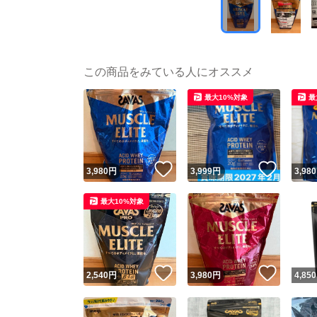
この商品をみている人にオススメ
最大10%対象
最
いいね！
いいね
3,980
円
3,999
円
3,980
最大10%対象
いいね！
いいね
2,540
円
3,980
円
4,850