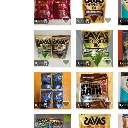
他フ
いいね！
いいね
8,600
円
5,000
円
3,600
スピード
※このバッ
スピ
いいね！
いいね
8,500
円
3,900
円
3,299
スピ
安心
いいね！
いいね
4,300
円
3,800
円
8,200