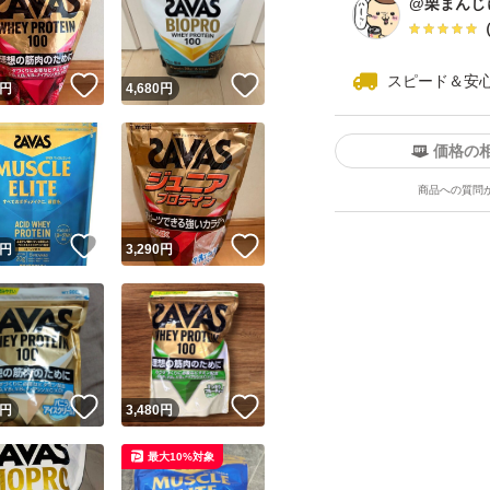
@栗まんじ
スピード＆安
！
いいね！
いいね！
円
4,680
円
価格の
商品への質問
ユーザーの実績について
！
いいね！
いいね！
円
3,290
円
o!フリマが定めた一定の基準を満たしたユーザーにバッジを付与しています
出品者
この商品の情報をコピーします
取引出品者
Yahoo!フリマの基準をクリアした安心・安全なユーザーです
！
いいね！
いいね！
商品画像の
無断転載は禁止
されています
円
3,480
円
コピーされた情報は
必ずご自身の商品に合わせて編集
してください
最大10%対象
コピーは
1商品につき1回
です
実績◯+
このユーザーはYahoo!フリマの取引を完了させた実績があり