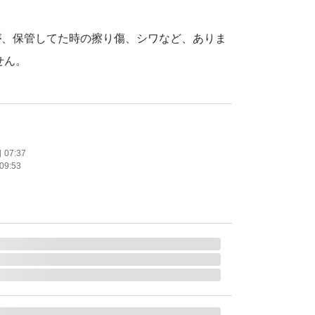
が、保管してた時の擦り傷、シワなど、ありま
せん。
なので、梱包が雑な場合もあるかもしれませ
での発送の場合もありますので、
やハサミ等を使用されるる場合は、
07:37
09:53
下さい。
をお願いします。
神経質な方または完璧な品質を求める方は購
い。
レーム等の対応しかねます。