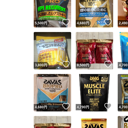
いいね！
いいね
5,500
円
4,680
円
2,490
いいね！
いいね
3,800
円
8,500
円
4,700
Yaho
安心取引
安心
いいね！
いいね
4,680
円
4,790
円
4,700
取引実績
取引