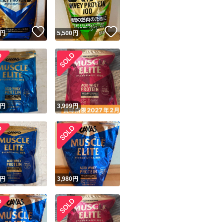
！
いいね！
いいね！
円
5,500
円
円
3,999
円
円
3,980
円