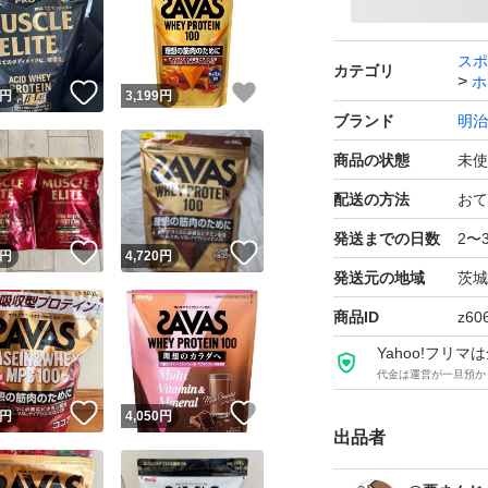
ザバス マッスルエリ
プロテイン アシッド
スポ
カテゴリ
ホ
！
いいね！
いいね！
ブランド：明治
円
3,199
円
ブランド
明治
商品の状態
未使
配送の方法
おて
発送までの日数
2〜
！
いいね！
いいね！
円
4,720
円
発送元の地域
茨城
商品ID
z60
Yahoo!フリ
代金は運営が一旦預か
！
いいね！
いいね！
円
4,050
円
出品者