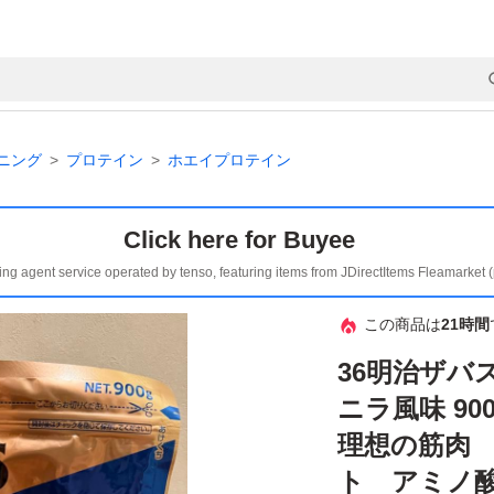
ニング
プロテイン
ホエイプロテイン
Click here for Buyee
ing agent service operated by tenso, featuring items from JDirectItems Fleamarket 
この商品は
21時間
36明治ザバ
ニラ風味 90
理想の筋肉
ト アミノ