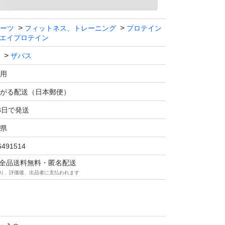
ート バニラ風味 900g
ホエイプロテイン配合 SAVAS
ーツ
フィットネス、トレーニング
プロテイン
エイプロテイン
ザバス
用
がる配送（日本郵便）
3日で発送
県
6491514
マは全品送料無料・匿名配送
り、評価後、出品者に支払われます