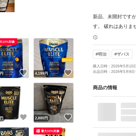
新品、未開封です
す。 破れはありま
大10%対象
あくまで素人出品
#
明治
#
ザバス
ん。簡易的な梱包
開封時にカッター
購入日時：
2026年5月10日 
出品日時：
2026年5月9日 
！
いいね！
いいね！
円
4,199
円
十分にお気をつけ
ご理解の上ご購入
商品の情報
自宅保管のため、
入をご遠慮くださ
！
いいね！
いいね！
円
2,880
円
購入後の返品、ク
最大10%対象