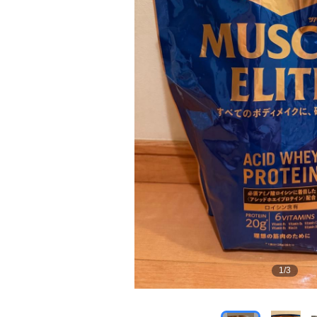
1
/
3