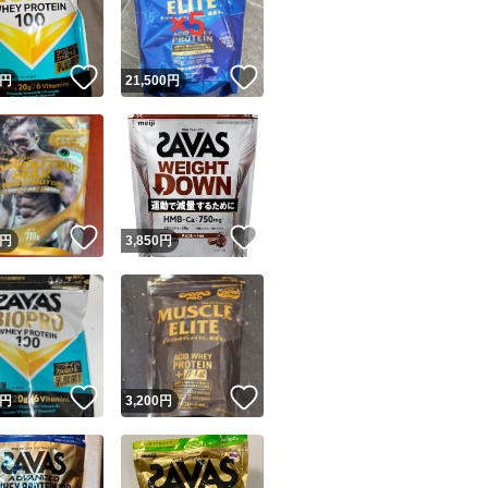
商品情報コピー機
リマ実績◯+
このユーザーは他フリマサービスでの取引実績があります
！
いいね！
いいね！
円
21,500
円
出品ページへ
&安心発送
キャンセル
ジは実績に基づく表示であり、発送を保証しているものではありません
このユーザーは高頻度で24時間以内＆設定した発送日数内に
ード＆安心発送
ます
！
いいね！
いいね！
円
3,850
円
ード発送
このユーザーは高頻度で24時間以内に発送しています
発送
このユーザーは設定した発送日数内に発送しています
！
いいね！
いいね！
円
3,200
円