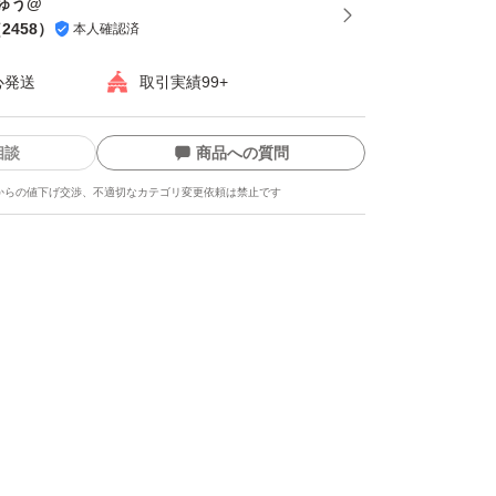
ゅう@
（
2458
）
本人確認済
心発送
取引実績99+
相談
商品への質問
からの値下げ交渉、不適切なカテゴリ変更依頼は禁止です
ます