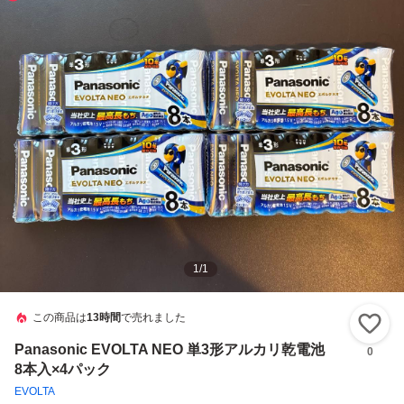
1
/
1
この商品は
13時間
で売れました
い
Panasonic EVOLTA NEO 単3形アルカリ乾電池
0
8本入×4パック
EVOLTA