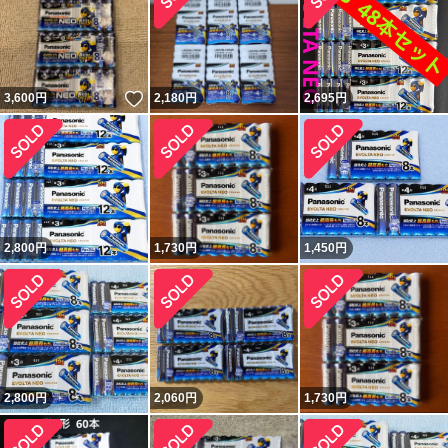
いいね！
3,600
円
2,180
円
2,695
円
2,800
円
1,730
円
1,450
円
2,800
円
2,060
円
1,730
円