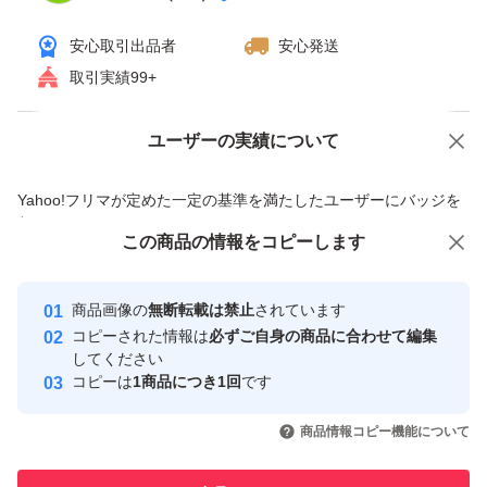
安心取引出品者
安心発送
取引実績99+
ユーザーの実績について
価格の相談
商品への質問
商品への質問からの値下げ交渉、不適切なカテゴリ変更依頼は禁止です
Yahoo!フリマが定めた一定の基準を満たしたユーザーにバッジを
付与しています
この商品をみている人にオススメ
この商品の情報をコピーします
安心取引出品者
最大10%対象
最大10%対象
最大10%対象
Yahoo!フリマの基準をクリアした安
安心取引出品者
商品画像の
無断転載は禁止
されています
心・安全なユーザーです
コピーされた情報は
必ずご自身の商品に合わせて編集
取引実績
してください
コピーは
1商品につき1回
です
このユーザーはYahoo!フリマの取
取引実績◯+
いいね！
いいね！
2,700
円
2,800
円
2,060
円
引を完了させた実績があります
商品情報コピー機能について
最大10%対象
最大10%対象
最大10%対象
このユーザーは他フリマサービス