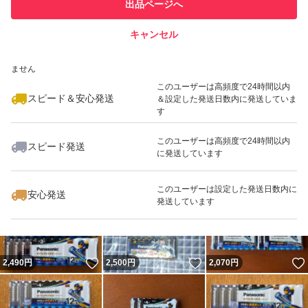
他フリマ実績◯+
出品ページへ
での取引実績があります
キャンセル
スピード&安心発送
いいね！
いいね！
1,580
※このバッジは実績に基づく表示であり、発送を保証しているものではあり
円
1,450
円
2,800
円
ません
このユーザーは高頻度で24時間以内
スピード＆安心発送
＆設定した発送日数内に発送していま
す
このユーザーは高頻度で24時間以内
スピード発送
に発送しています
いいね！
いいね！
1,730
円
1,860
円
2,400
円
このユーザーは設定した発送日数内に
安心発送
発送しています
いいね！
いいね！
2,490
円
2,500
円
2,070
円