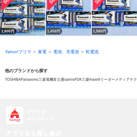
2,800
円
1,450
円
1,580
円
Yahoo!フリマ
家電
電池、充電池
乾電池
他のブランドから探す
TOSHIBA
Panasonic
三菱電機
富士通
sanrio
FDK
三菱
maxell
リーダーメディアテク