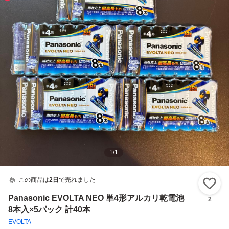
1
/
1
この商品は
2日
で売れました
い
Panasonic EVOLTA NEO 単4形アルカリ乾電池
2
8本入×5パック 計40本
EVOLTA