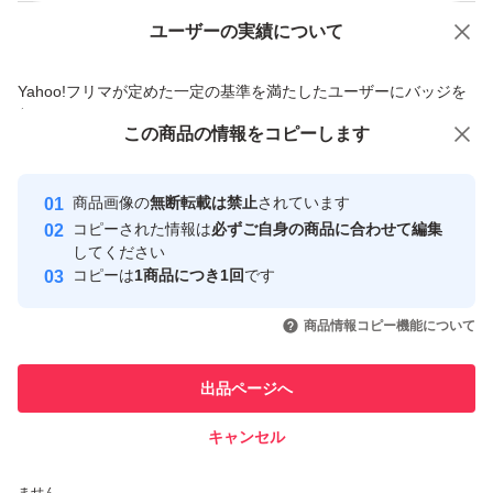
ユーザーの実績について
価格の相談
商品への質問
商品への質問からの値下げ交渉、不適切なカテゴリ変更依頼は禁止です
Yahoo!フリマが定めた一定の基準を満たしたユーザーにバッジを
付与しています
この商品の情報をコピーします
安心取引出品者
Yahoo!フリマ
家電
電池、充電池
乾電池
Yahoo!フリマの基準をクリアした安
安心取引出品者
商品画像の
無断転載は禁止
されています
心・安全なユーザーです
他のブランドから探す
コピーされた情報は
必ずご自身の商品に合わせて編集
取引実績
してください
TOSHIBA
Panasonic
三菱電機
富士通
sanrio
FDK
三菱
maxell
リーダーメディアテク
コピーは
1商品につき1回
です
このユーザーはYahoo!フリマの取
取引実績◯+
引を完了させた実績があります
商品情報コピー機能について
このユーザーは他フリマサービス
他フリマ実績◯+
出品ページへ
での取引実績があります
キャンセル
スピード&安心発送
※このバッジは実績に基づく表示であり、発送を保証しているものではあり
ません