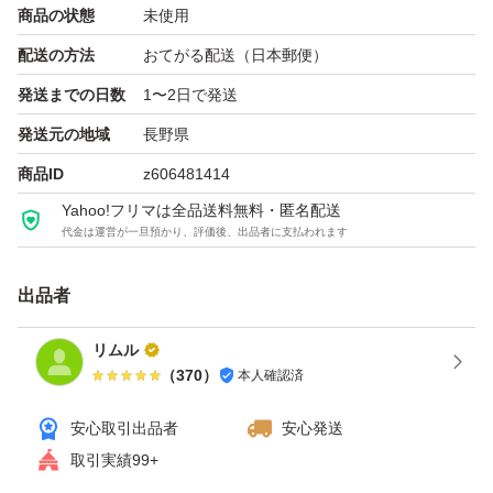
商品の状態
未使用
配送の方法
おてがる配送（日本郵便）
発送までの日数
1〜2日で発送
発送元の地域
長野県
商品ID
z606481414
Yahoo!フリマは全品送料無料・匿名配送
代金は運営が一旦預かり、評価後、出品者に支払われます
出品者
リムル
（
370
）
本人確認済
安心取引出品者
安心発送
取引実績99+