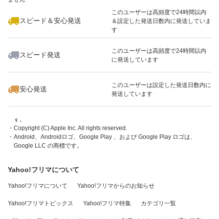
このユーザーは高頻度で24時間以内
スピード＆安心発送
＆設定した発送日数内に発送していま
す
このユーザーは高頻度で24時間以内
スピード発送
に発送しています
・「App Store」ボタンを押すとiTunes （外部サイト）が起動します。
・アプリケーションはiPhone、iPod touch、iPadまたはAndroidでご利用い
ただけます。
このユーザーは設定した発送日数内に
安心発送
・Apple、Appleのロゴ、App Store、iPodのロゴ、iTunesは、米国および他
発送しています
国のApple Inc.の登録商標です。
・iPhone商標は、アイホン株式会社のライセンスに基づき使用されていま
す。
・Copyright (C) Apple Inc. All rights reserved.
・Android、Androidロゴ、Google Play 、および Google Play ロゴは、
Google LLC の商標です。
Yahoo!フリマについて
Yahoo!フリマについて
Yahoo!フリマからのお知らせ
Yahoo!フリマトピックス
Yahoo!フリマ特集
カテゴリ一覧