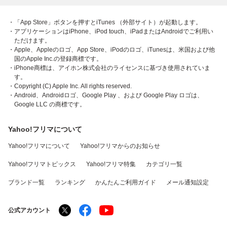
・「App Store」ボタンを押すとiTunes （外部サイト）が起動します。
・アプリケーションはiPhone、iPod touch、iPadまたはAndroidでご利用い
ただけます。
・Apple、Appleのロゴ、App Store、iPodのロゴ、iTunesは、米国および他
国のApple Inc.の登録商標です。
・iPhone商標は、アイホン株式会社のライセンスに基づき使用されていま
す。
・Copyright (C) Apple Inc. All rights reserved.
・Android、Androidロゴ、Google Play 、および Google Play ロゴは、
Google LLC の商標です。
Yahoo!フリマについて
Yahoo!フリマについて
Yahoo!フリマからのお知らせ
Yahoo!フリマトピックス
Yahoo!フリマ特集
カテゴリ一覧
ブランド一覧
ランキング
かんたんご利用ガイド
メール通知設定
公式アカウント