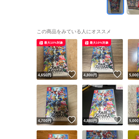
この商品をみている人にオススメ
最大10%対象
最大10%対象
いいね！
いいね
4,650
円
4,800
円
5,000
いいね！
いいね
4,700
円
4,880
円
5,000