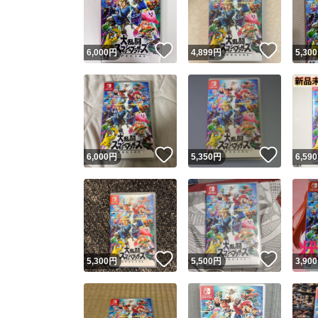
他フ
いいね！
いいね
6,000
円
4,899
円
5,300
スピード
※このバッ
スピ
いいね！
いいね
6,000
円
5,350
円
6,590
スピ
安心
いいね！
いいね
5,300
円
5,500
円
3,900