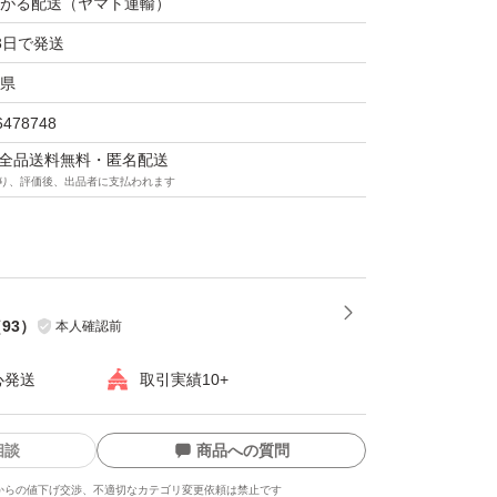
がる配送（ヤマト運輸）
3日で発送
県
6478748
マは全品送料無料・匿名配送
り、評価後、出品者に支払われます
（
93
）
本人確認前
心発送
取引実績10+
相談
商品への質問
からの値下げ交渉、不適切なカテゴリ変更依頼は禁止です