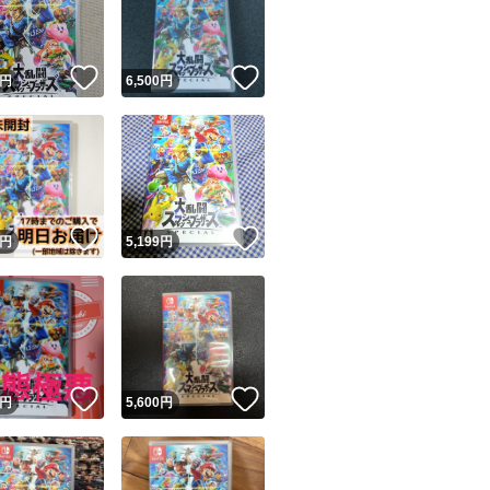
商品情報コピー機
リマ実績◯+
このユーザーは他フリマサービスでの取引実績があります
！
いいね！
いいね！
円
6,500
円
出品ページへ
&安心発送
キャンセル
ジは実績に基づく表示であり、発送を保証しているものではありません
このユーザーは高頻度で24時間以内＆設定した発送日数内に
ード＆安心発送
ます
！
いいね！
いいね！
円
5,199
円
ード発送
このユーザーは高頻度で24時間以内に発送しています
発送
このユーザーは設定した発送日数内に発送しています
！
いいね！
いいね！
円
5,600
円