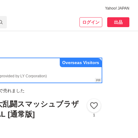
Yahoo! JAPAN
ログイン
出品
Overseas Visitors
(provided by LY Corporation)
で売れました
h】大乱闘スマッシュブラザ
いいね！
AL [通常版]
1