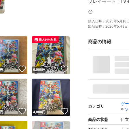
プレイモード：TV
応
amiibo対応：amii
購入日時：
2026年5月10日 
出品日時：
2026年5月9日 
携帯モードプレイ人
最大10%対象
商品の情報
！
いいね！
いいね！
円
6,000
円
ゲー
カテゴリ
ソ
！
いいね！
いいね！
円
4,880
円
商品の状態
目立