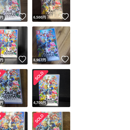
！
いいね！
いいね！
円
6,500
円
！
いいね！
いいね！
円
8,967
円
円
4,700
円