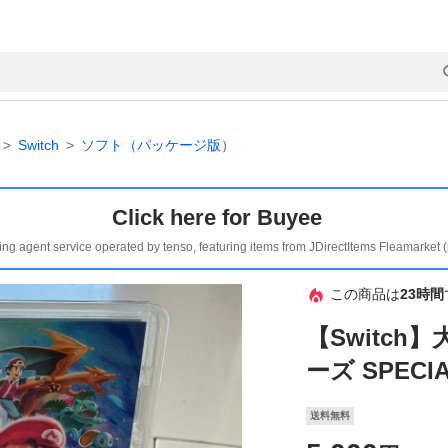
Switch
ソフト（パッケージ版）
Click here for Buyee
ing agent service operated by tenso, featuring items from JDirectItems Fleamarket 
この商品は
23時間
【Switc
ーズ SPECI
送料無料