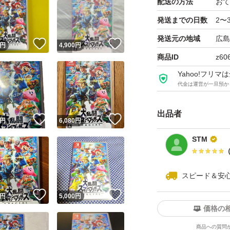
配送の方法
おて
発送までの日数
2〜
発送元の地域
広島
！
いいね！
いいね！
円
4,900
円
商品ID
z60
Yahoo!フリ
代金は運営が一旦預か
出品者
！
いいね！
いいね！
円
6,080
円
STM
スピード＆安
！
いいね！
いいね！
円
5,000
円
価格の
商品への質問