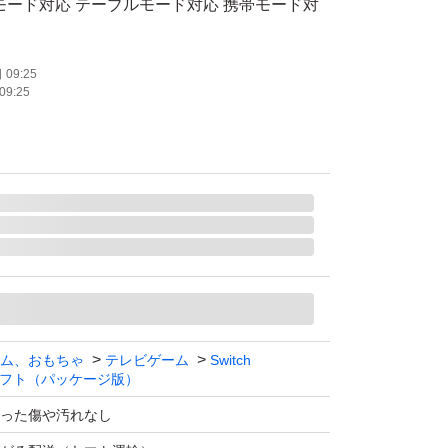
モード対応 テーブルモード対応 携帯モード対
bo対応
09:25
09:25
数：1 人
ム、おもちゃ
テレビゲーム
Switch
フト（パッケージ版）
った傷や汚れなし