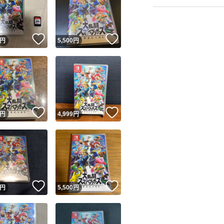
！
いいね！
いいね！
円
5,500
円
ユーザーの実績について
！
いいね！
いいね！
円
4,999
円
o!フリマが定めた一定の基準を満たしたユーザーにバッジを付与しています
出品者
この商品の情報をコピーします
取引出品者
Yahoo!フリマの基準をクリアした安心・安全なユーザーです
！
いいね！
いいね！
商品画像の
無断転載は禁止
されています
円
5,500
円
コピーされた情報は
必ずご自身の商品に合わせて編集
してください
コピーは
1商品につき1回
です
実績◯+
このユーザーはYahoo!フリマの取引を完了させた実績があり