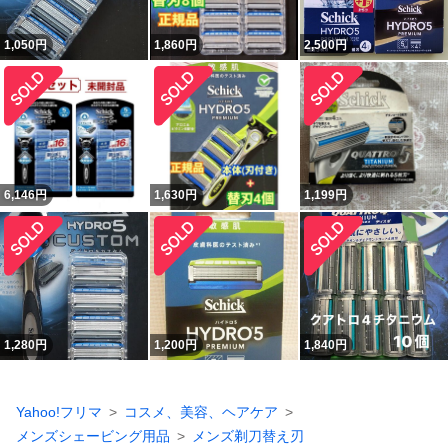
1,050
円
1,860
円
2,500
円
6,146
円
1,630
円
1,199
円
1,280
円
1,200
円
1,840
円
Yahoo!フリマ
コスメ、美容、ヘアケア
メンズシェービング用品
メンズ剃刀替え刃