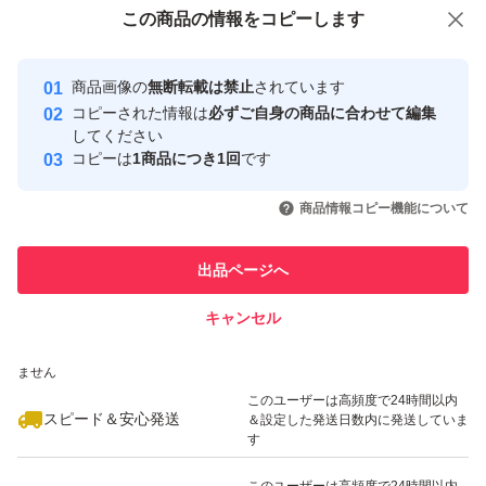
付与しています
この商品をみている人にオススメ
この商品の情報をコピーします
安心取引出品者
最大10%対象
Yahoo!フリマの基準をクリアした安
安心取引出品者
商品画像の
無断転載は禁止
されています
心・安全なユーザーです
コピーされた情報は
必ずご自身の商品に合わせて編集
取引実績
してください
コピーは
1商品につき1回
です
このユーザーはYahoo!フリマの取
取引実績◯+
いいね！
いいね！
1,050
円
1,330
円
1,980
円
引を完了させた実績があります
商品情報コピー機能について
最大10%対象
最大10%対象
このユーザーは他フリマサービス
他フリマ実績◯+
出品ページへ
での取引実績があります
キャンセル
スピード&安心発送
いいね！
いいね！
1,630
※このバッジは実績に基づく表示であり、発送を保証しているものではあり
円
1,298
円
1,860
円
ません
最大10%対象
最大10%対象
このユーザーは高頻度で24時間以内
スピード＆安心発送
＆設定した発送日数内に発送していま
す
このユーザーは高頻度で24時間以内