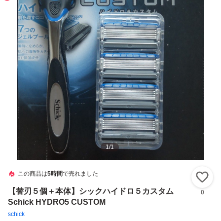
1
/
1
この商品は
5時間
で売れました
い
【替刃５個＋本体】シックハイドロ５カスタム
0
Schick HYDRO5 CUSTOM
schick