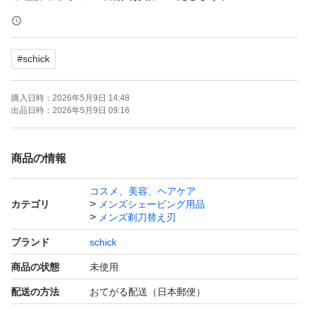
〈原産国〉替刃： アメリカ製
#
schick
ホルダー：中国製
シェービング剤：中国製
購入日時：
2026年5月9日 14:48
出品日時：
2026年5月9日 09:16
#シックハイドロ
#替刃
商品の情報
#Schick HYDRO5
コスメ、美容、ヘアケア
#髭剃り
カテゴリ
メンズシェービング用品
#カミソリ
メンズ剃刀替え刃
ブランド
schick
商品の状態
未使用
配送の方法
おてがる配送（日本郵便）