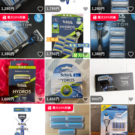
いいね！
いいね！
1,280
円
1,799
円
1,280
円
最大10%対象
最大10%対象
いいね！
いいね！
1,380
円
2,750
円
1,380
円
いいね！
いいね！
1,600
円
1,450
円
900
円
最大10%対象