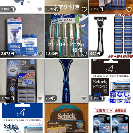
いいね！
いいね！
1,800
円
1,045
円
2,250
円
いいね！
いいね！
2,978
円
1,840
円
999
円
いいね！
いいね！
3,700
円
750
円
1,300
円