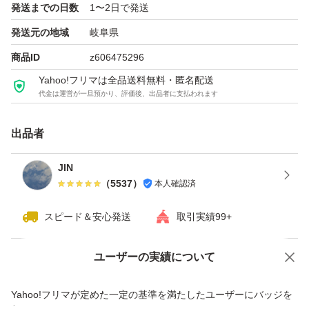
発送までの日数
1〜2日で発送
発送元の地域
岐阜県
商品ID
z606475296
Yahoo!フリマは全品送料無料・匿名配送
代金は運営が一旦預かり、評価後、出品者に支払われます
出品者
JIN
（
5537
）
本人確認済
スピード＆安心発送
取引実績99+
ユーザーの実績について
価格の相談
商品への質問
商品への質問からの値下げ交渉、不適切なカテゴリ変更依頼は禁止です
Yahoo!フリマが定めた一定の基準を満たしたユーザーにバッジを