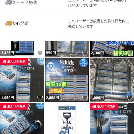
スピード発送
に発送しています
いいね！
いいね！
1,050
円
1,948
円
2,500
円
最大10%対象
このユーザーは設定した発送日数内に
安心発送
発送しています
いいね！
いいね！
3,426
円
550
円
2,160
円
最大10%対象
いいね！
いいね！
1,050
円
2,698
円
1,999
円
最大10%対象
最大10%対象