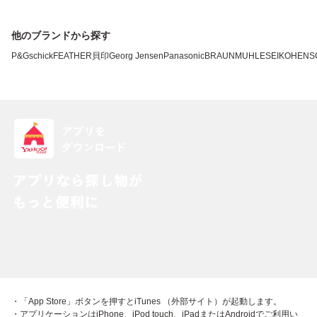
他のブランドから探す
P&G
schick
FEATHER
貝印
Georg Jensen
Panasonic
BRAUN
MUHLE
SEIKO
HENS
・「App Store」ボタンを押すとiTunes （外部サイト）が起動します。
・アプリケーションはiPhone、iPod touch、iPadまたはAndroidでご利用い