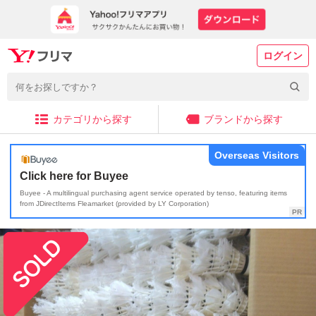
ログイン
カテゴリから探す
ブランドから探す
Overseas Visitors
Click here for Buyee
Buyee - A multilingual purchasing agent service operated by tenso, featuring items
from JDirectItems Fleamarket (provided by LY Corporation)