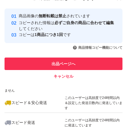
安心取引出品者
最大10%対象
Yahoo!フリマの基準をクリアした安
安心取引出品者
商品画像の
無断転載は禁止
されています
心・安全なユーザーです
コピーされた情報は
必ずご自身の商品に合わせて編集
取引実績
してください
コピーは
1商品につき1回
です
このユーザーはYahoo!フリマの取
取引実績◯+
いいね！
いいね！
9,900
円
9,999
円
3,253
円
引を完了させた実績があります
商品情報コピー機能について
このユーザーは他フリマサービス
他フリマ実績◯+
出品ページへ
での取引実績があります
キャンセル
スピード&安心発送
いいね！
いいね！
3,300
※このバッジは実績に基づく表示であり、発送を保証しているものではあり
円
6,000
円
9,900
円
ません
最大10%対象
このユーザーは高頻度で24時間以内
スピード＆安心発送
＆設定した発送日数内に発送していま
す
このユーザーは高頻度で24時間以内
スピード発送
に発送しています