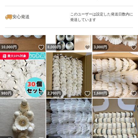
いいね！
いいね！
9,900
円
9,400
円
15,000
円
このユーザーは設定した発送日数内に
安心発送
発送しています
いいね！
いいね！
10,000
円
8,000
円
3,000
円
最大10%対象
いいね！
いいね！
980
円
2,700
円
1,680
円