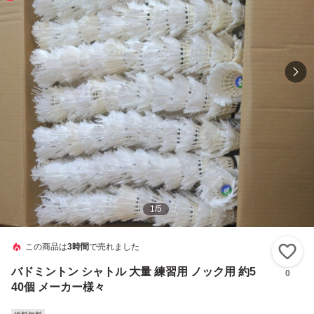
1
/
5
この商品は
3時間
で売れました
い
バドミントン シャトル 大量 練習用 ノック用 約5
0
40個 メーカー様々