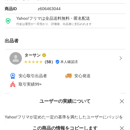
商品ID
z606463044
Yahoo!フリマは全品送料無料・匿名配送
代金は運営が一旦預かり、評価後、出品者に支払われます
出品者
ターサン
（
58
）
本人確認済
安心取引出品者
安心発送
取引実績99+
ユーザーの実績について
価格の相談
商品への質問
商品への質問からの値下げ交渉、不適切なカテゴリ変更依頼は禁止です
Yahoo!フリマが定めた一定の基準を満たしたユーザーにバッジを
付与しています
この商品をみている人にオススメ
この商品の情報をコピーします