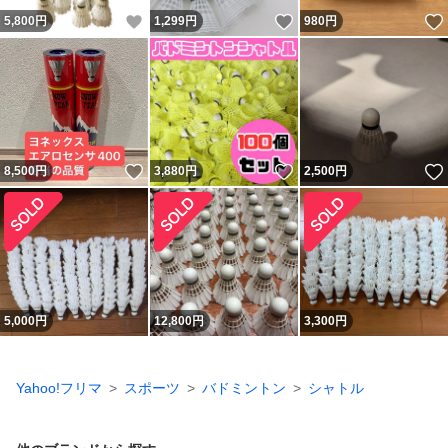
いいね！
いいね！
5,800
円
1,299
円
980
円
いいね！
いいね！
8,500
円
3,880
円
2,500
円
5,000
円
12,800
円
3,300
円
Yahoo!フリマ
スポーツ
バドミントン
シャトル