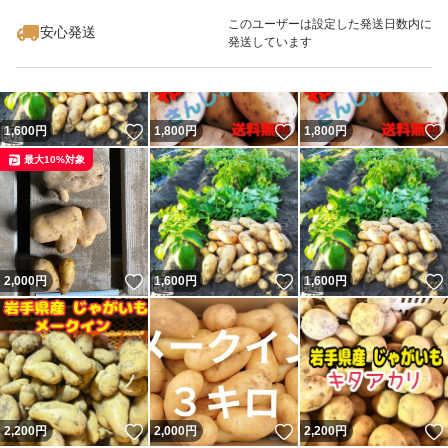
このユーザーは設定した発送日数内に
安心発送
発送しています
いいね！
いいね！
1,600
円
1,800
円
1,800
円
最大10%対象
いいね！
いいね！
2,000
円
1,600
円
1,600
円
いいね！
いいね！
2,200
円
2,000
円
2,200
円