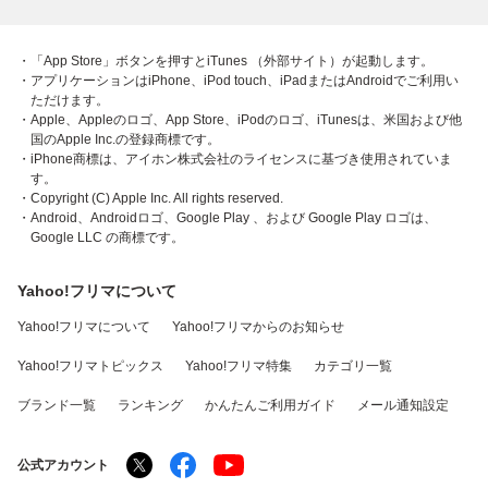
・「App Store」ボタンを押すとiTunes （外部サイト）が起動します。
・アプリケーションはiPhone、iPod touch、iPadまたはAndroidでご利用い
ただけます。
・Apple、Appleのロゴ、App Store、iPodのロゴ、iTunesは、米国および他
国のApple Inc.の登録商標です。
・iPhone商標は、アイホン株式会社のライセンスに基づき使用されていま
す。
・Copyright (C) Apple Inc. All rights reserved.
・Android、Androidロゴ、Google Play 、および Google Play ロゴは、
Google LLC の商標です。
Yahoo!フリマについて
Yahoo!フリマについて
Yahoo!フリマからのお知らせ
Yahoo!フリマトピックス
Yahoo!フリマ特集
カテゴリ一覧
ブランド一覧
ランキング
かんたんご利用ガイド
メール通知設定
公式アカウント