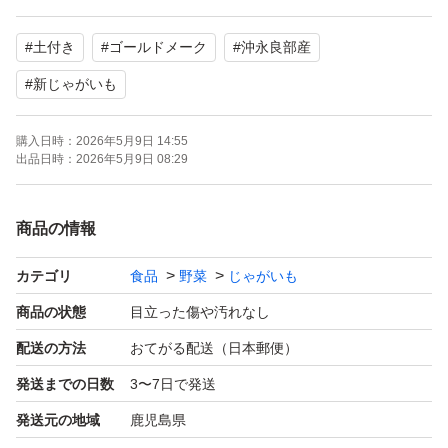
明るい場所に置いていると、緑色に変色してしまうので、
#
土付き
#
ゴールドメーク
#
沖永良部産
暗い場所で保管して下さい！！
リサイクル包装資材でお届け致します！
#
新じゃがいも
箱込み5kg
購入日時：
2026年5月9日 14:55
出品日時：
2026年5月9日 08:29
商品の情報
カテゴリ
食品
野菜
じゃがいも
商品の状態
目立った傷や汚れなし
配送の方法
おてがる配送（日本郵便）
発送までの日数
3〜7日で発送
発送元の地域
鹿児島県