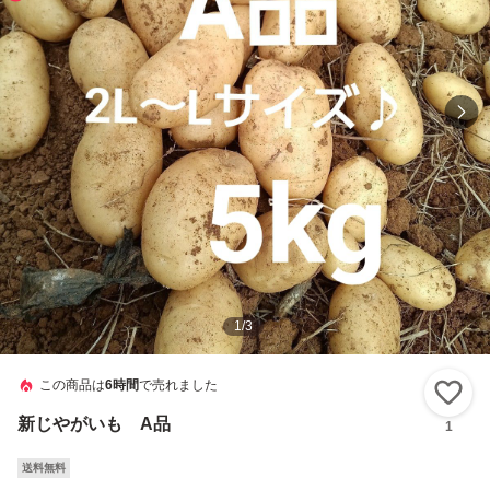
1
/
3
この商品は
6時間
で売れました
い
新じやがいも A品
1
送料無料