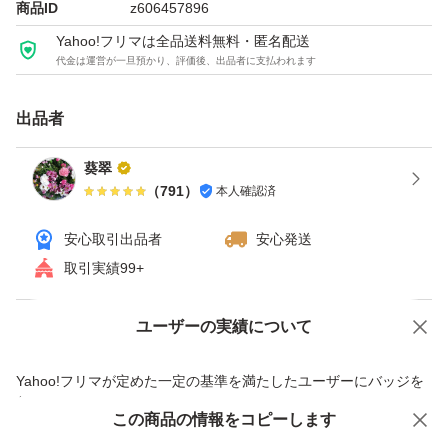
商品ID
z606457896
Yahoo!フリマは全品送料無料・匿名配送
代金は運営が一旦預かり、評価後、出品者に支払われます
出品者
葵翠
（
791
）
本人確認済
安心取引出品者
安心発送
取引実績99+
ユーザーの実績について
価格の相談
商品への質問
商品への質問からの値下げ交渉、不適切なカテゴリ変更依頼は禁止です
Yahoo!フリマが定めた一定の基準を満たしたユーザーにバッジを
付与しています
この商品をみている人にオススメ
この商品の情報をコピーします
安心取引出品者