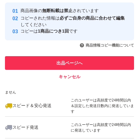
最大10%対象
最大10%対象
最大10%対象
Yahoo!フリマの基準をクリアした安
安心取引出品者
商品画像の
無断転載は禁止
されています
心・安全なユーザーです
コピーされた情報は
必ずご自身の商品に合わせて編集
取引実績
してください
コピーは
1商品につき1回
です
このユーザーはYahoo!フリマの取
取引実績◯+
いいね！
いいね！
1,600
円
1,800
円
2,700
円
引を完了させた実績があります
商品情報コピー機能について
最大10%対象
最大10%対象
このユーザーは他フリマサービス
他フリマ実績◯+
出品ページへ
での取引実績があります
キャンセル
スピード&安心発送
いいね！
いいね！
1,800
※このバッジは実績に基づく表示であり、発送を保証しているものではあり
円
2,980
円
1,999
円
ません
最大10%対象
このユーザーは高頻度で24時間以内
スピード＆安心発送
＆設定した発送日数内に発送していま
す
このユーザーは高頻度で24時間以内
スピード発送
に発送しています
いいね！
いいね！
1,540
円
1,470
円
1,800
円