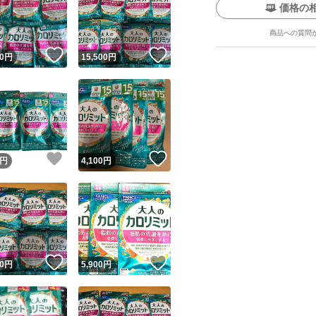
価格の
商品への質問
！
いいね！
いいね！
0
円
15,500
円
ユーザーの実績について
！
いいね！
いいね！
円
4,100
円
o!フリマが定めた一定の基準を満たしたユーザーにバッジを付与しています
出品者
この商品の情報をコピーします
取引出品者
Yahoo!フリマの基準をクリアした安心・安全なユーザーです
！
いいね！
いいね！
商品画像の
無断転載は禁止
されています
0
円
5,900
円
コピーされた情報は
必ずご自身の商品に合わせて編集
してください
コピーは
1商品につき1回
です
実績◯+
このユーザーはYahoo!フリマの取引を完了させた実績があり