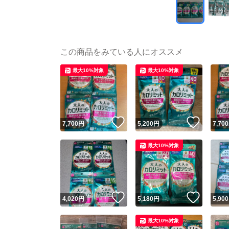
この商品をみている人にオススメ
最大10%対象
最大10%対象
いいね！
いいね
7,700
円
5,200
円
7,700
最大10%対象
いいね！
いいね
4,020
円
5,180
円
5,900
最大10%対象