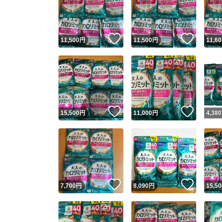
いいね！
いいね
11,500
円
11,500
円
11,60
いいね！
いいね
15,500
円
11,000
円
4,380
Yaho
安心取引
安心
いいね！
いいね
7,700
円
8,090
円
15,50
取引実績
取引