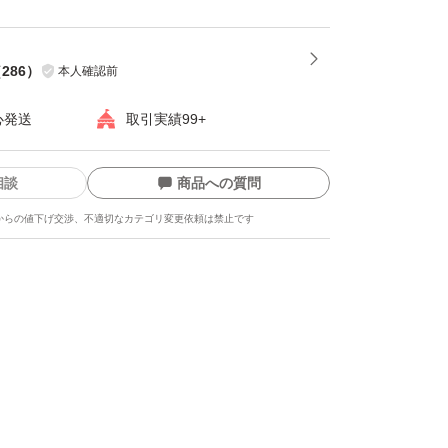
（
286
）
本人確認前
心発送
取引実績99+
相談
商品への質問
からの値下げ交渉、不適切なカテゴリ変更依頼は禁止です
ます