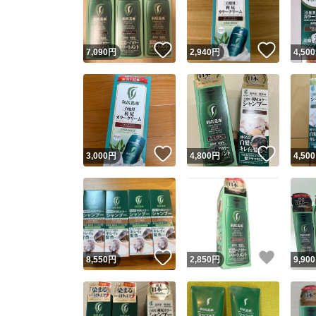
他フ
いいね！
いいね
7,090
円
2,940
円
4,500
スピード
※このバッ
スピ
いいね！
いいね
3,000
円
4,800
円
4,500
スピ
安心
いいね！
いいね
8,550
円
2,850
円
9,900