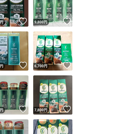
商品情報コピー機
リマ実績◯+
このユーザーは他フリマサービスでの取引実績があります
！
いいね！
いいね！
円
9,800
円
出品ページへ
&安心発送
キャンセル
ジは実績に基づく表示であり、発送を保証しているものではありません
このユーザーは高頻度で24時間以内＆設定した発送日数内に
ード＆安心発送
ます
！
いいね！
いいね！
円
6,700
円
ード発送
このユーザーは高頻度で24時間以内に発送しています
発送
このユーザーは設定した発送日数内に発送しています
！
いいね！
いいね！
円
7,800
円