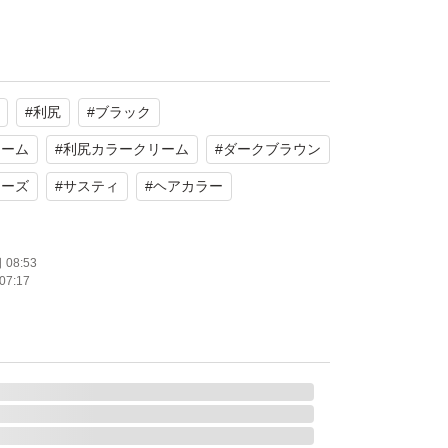
けいたします。
スを予定しています。
#
利尻
#
ブラック
場合、ゆうパケットで発送できますので200
。必ず購入前に「箱開封希望」と質問よりお知
リーム
#
利尻カラークリーム
#
ダークブラウン
リーズ
#
サスティ
#
ヘアカラー
（箱・付属品なし）の場合には5,080円になり
入前にお知らせください。
08:53
07:17
いただいたことがある方も「専用希望」または
知らせください。確認次第、気持ちお値引きさ
。
分。家族で異なるカラーを使用のため、ブラッ