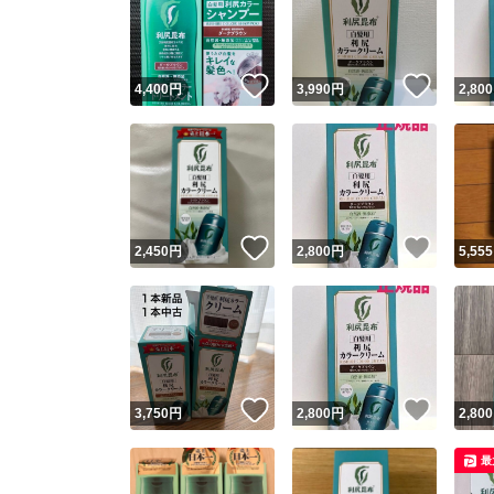
いいね！
いいね
4,400
円
3,990
円
2,800
いいね！
いいね
2,450
円
2,800
円
5,555
Yaho
安心取引
安心
いいね！
いいね
3,750
円
2,800
円
2,800
取引実績
最
取引