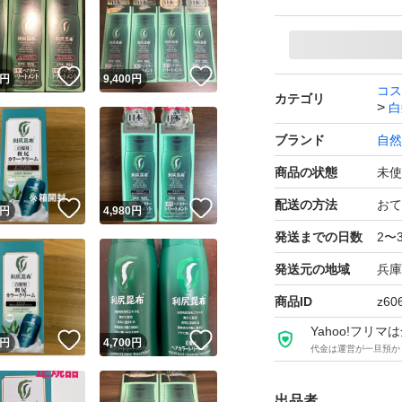
クとダークブラウン
です。4月下旬到着
！
いいね！
いいね！
円
9,400
円
コス
カテゴリ
よろしくお願いい
白
ブランド
自然
Sastty 利尻 カラ
商品の状態
未使
ブランド：自然派cl
配送の方法
おて
！
いいね！
いいね！
円
4,980
円
セット数：2セット
発送までの日数
2〜
発送元の地域
兵庫
商品ID
z60
Yahoo!フリ
！
いいね！
いいね！
円
4,700
円
代金は運営が一旦預か
出品者