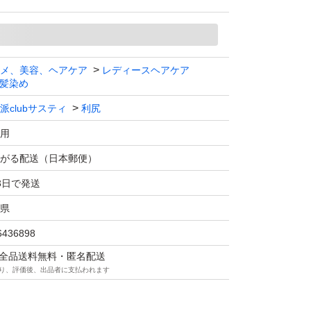
があります。各色1本ずつ等色の変更も可能
分。
メ、美容、ヘアケア
レディースヘアケア
たします。
髪染め
派clubサスティ
利尻
ークリーム 170g ブラック
用
ubサスティ 利尻
がる配送（日本郵便）
3日で発送
県
6436898
マは全品送料無料・匿名配送
り、評価後、出品者に支払われます