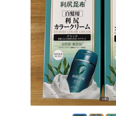
1
/
4