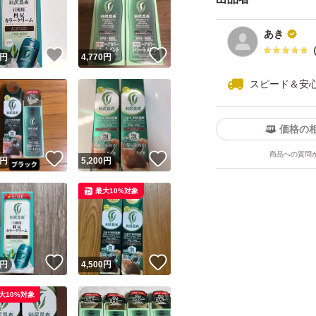
あき
！
いいね！
いいね！
円
4,770
円
スピード＆安
価格の
ユーザーの実績について
商品への質問
！
いいね！
いいね！
円
5,200
円
o!フリマが定めた一定の基準を満たしたユーザーにバッジを付与しています
最大10%対象
出品者
この商品の情報をコピーします
取引出品者
Yahoo!フリマの基準をクリアした安心・安全なユーザーです
！
いいね！
いいね！
商品画像の
無断転載は禁止
されています
円
4,500
円
コピーされた情報は
必ずご自身の商品に合わせて編集
してください
大10%対象
コピーは
1商品につき1回
です
実績◯+
このユーザーはYahoo!フリマの取引を完了させた実績があり