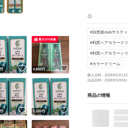
簡易包装にてお届
ゆうパケットプラ
#
自然派clubサスティ
箱を開封して同封の
最大10%対象
円引きいたします
#
利尻ヘアカラーク
らせください。
#
利尻ヘアカラーシ
★箱開封で本体のみ
#
カラークリーム
！
いいね！
いいね！
円
4,800
円
ます。こちらも購
購入日時：
2026年5月13日 
出品日時：
2026年5月9日 
これまでにご購入
商品の情報
「以前購入」とお
せていただきます
！
いいね！
いいね！
円
5,300
円
公式より定期購入