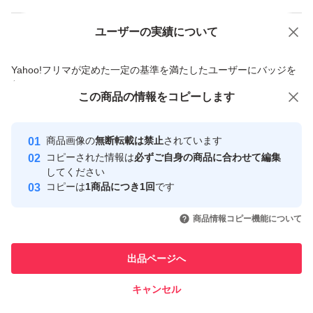
ユーザーの実績について
価格の相談
商品への質問
商品への質問からの値下げ交渉、不適切なカテゴリ変更依頼は禁止です
Yahoo!フリマが定めた一定の基準を満たしたユーザーにバッジを
付与しています
この商品をみている人にオススメ
この商品の情報をコピーします
安心取引出品者
最大10%対象
最大10%対象
Yahoo!フリマの基準をクリアした安
安心取引出品者
商品画像の
無断転載は禁止
されています
心・安全なユーザーです
コピーされた情報は
必ずご自身の商品に合わせて編集
取引実績
してください
コピーは
1商品につき1回
です
このユーザーはYahoo!フリマの取
取引実績◯+
いいね！
いいね！
8,700
円
8,200
円
7,800
円
引を完了させた実績があります
商品情報コピー機能について
このユーザーは他フリマサービス
他フリマ実績◯+
出品ページへ
での取引実績があります
キャンセル
スピード&安心発送
いいね！
いいね！
3,500
※このバッジは実績に基づく表示であり、発送を保証しているものではあり
円
4,980
円
11,999
円