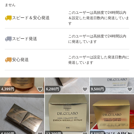
ません
このユーザーは高頻度で24時間以内
スピード＆安心発送
＆設定した発送日数内に発送していま
す
このユーザーは高頻度で24時間以内
スピード発送
に発送しています
いいね！
いいね！
3,480
円
8,500
円
5,200
円
このユーザーは設定した発送日数内に
安心発送
発送しています
いいね！
いいね！
4,399
円
6,280
円
9,500
円