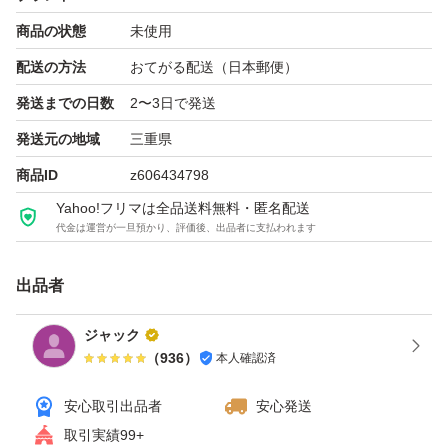
商品の状態
未使用
配送の方法
おてがる配送（日本郵便）
発送までの日数
2〜3日で発送
発送元の地域
三重県
商品ID
z606434798
Yahoo!フリマは全品送料無料・匿名配送
代金は運営が一旦預かり、評価後、出品者に支払われます
出品者
ジャック
（
936
）
本人確認済
安心取引出品者
安心発送
取引実績99+