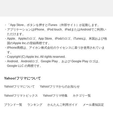
・「App Store」ボタンを押すとiTunes （外部サイト）が起動します。
・アプリケーションはiPhone、iPod touch、iPadまたはAndroidでご利用い
ただけます。
・Apple、Appleのロゴ、App Store、iPodのロゴ、iTunesは、米国および他
国のApple Inc.の登録商標です。
・iPhone商標は、アイホン株式会社のライセンスに基づき使用されていま
す。
・Copyright (C) Apple Inc. All rights reserved.
・Android、Androidロゴ、Google Play 、および Google Play ロゴは、
Google LLC の商標です。
Yahoo!フリマについて
Yahoo!フリマについて
Yahoo!フリマからのお知らせ
Yahoo!フリマトピックス
Yahoo!フリマ特集
カテゴリ一覧
ブランド一覧
ランキング
かんたんご利用ガイド
メール通知設定