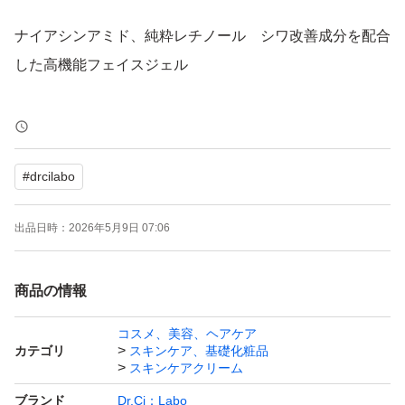
ナイアシンアミド、純粋レチノール シワ改善成分を配合
した高機能フェイスジェル
新品 未開封
#
drcilabo
シワ改善薬用有効成分ナイアシンアミド配合。
真皮のコラーゲン生成を促進し、シワを改善する医薬部外
出品日時：
2026年5月9日 07:06
品高機能ゲル。
純粋レチノール*1がお肌にハリを与えます。
商品の情報
しっかりうるおって、べたつかないリッチな濃密テクスチ
コスメ、美容、ヘアケア
カテゴリ
スキンケア、基礎化粧品
ャー
スキンケアクリーム
ブランド
Dr.Ci：Labo