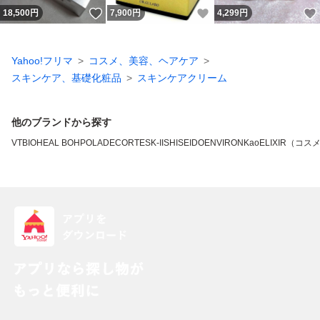
いいね！
いいね！
18,500
円
7,900
円
4,299
円
Yahoo!フリマ
コスメ、美容、ヘアケア
スキンケア、基礎化粧品
スキンケアクリーム
他のブランドから探す
VT
BIOHEAL BOH
POLA
DECORTE
SK-II
SHISEIDO
ENVIRON
Kao
ELIXIR（コス