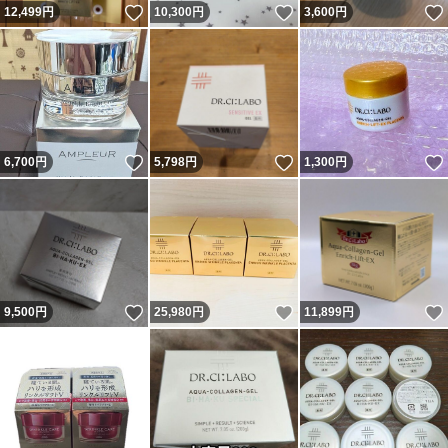
いいね！
いいね！
12,499
円
10,300
円
3,600
円
いいね！
いいね！
6,700
円
5,798
円
1,300
円
いいね！
いいね！
9,500
円
25,980
円
11,899
円