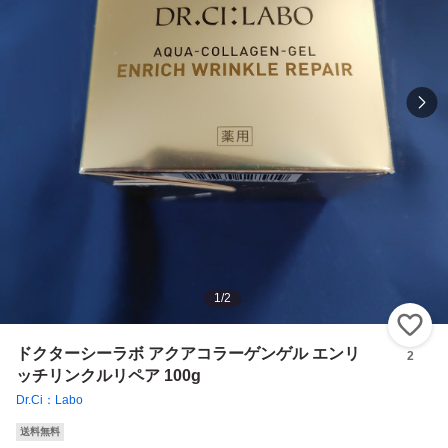
1
/
2
い
ドクターシーラボ アクアコラーゲンゲル エンリ
2
ッチリンクルリペア 100g
Dr.Ci：Labo
送料無料