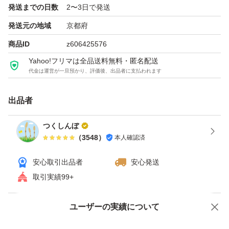
発送までの日数
2〜3日で発送
発送元の地域
京都府
商品ID
z606425576
Yahoo!フリマは全品送料無料・匿名配送
代金は運営が一旦預かり、評価後、出品者に支払われます
出品者
つくしんぼ
（
3548
）
本人確認済
安心取引出品者
安心発送
取引実績99+
ユーザーの実績について
価格の相談
商品への質問
商品への質問からの値下げ交渉、不適切なカテゴリ変更依頼は禁止です