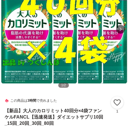
1
/
2
この商品は
3時間
で売れました
い
【新品】大人のカロリミット40回分×4袋ファン
1
ケルFANCL【迅速発送】ダイエットサプリ10回
_15回_20回_30回_80回