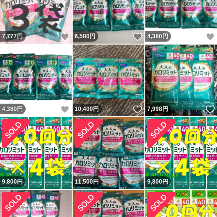
いいね！
いいね！
7,777
円
6,580
円
4,380
円
いいね！
いいね！
4,380
円
10,400
円
7,998
円
9,800
円
11,500
円
9,800
円