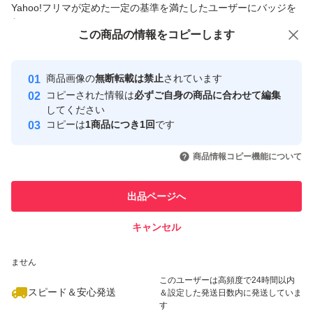
Yahoo!フリマが定めた一定の基準を満たしたユーザーにバッジを
付与しています
この商品をみている人にオススメ
この商品の情報をコピーします
安心取引出品者
最大10%対象
最大10%対象
最大10%対象
Yahoo!フリマの基準をクリアした安
安心取引出品者
商品画像の
無断転載は禁止
されています
心・安全なユーザーです
コピーされた情報は
必ずご自身の商品に合わせて編集
取引実績
してください
コピーは
1商品につき1回
です
このユーザーはYahoo!フリマの取
取引実績◯+
いいね！
いいね！
11,000
円
8,999
円
4,990
円
引を完了させた実績があります
商品情報コピー機能について
最大10%対象
最大10%対象
最大10%対象
このユーザーは他フリマサービス
他フリマ実績◯+
出品ページへ
での取引実績があります
キャンセル
スピード&安心発送
いいね！
いいね！
5,620
※このバッジは実績に基づく表示であり、発送を保証しているものではあり
円
14,200
円
15,500
円
ません
このユーザーは高頻度で24時間以内
スピード＆安心発送
＆設定した発送日数内に発送していま
す