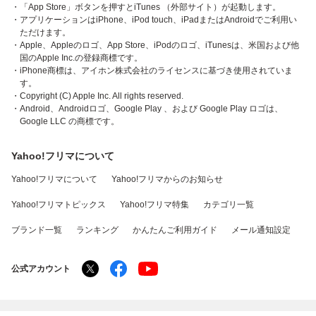
・「App Store」ボタンを押すとiTunes （外部サイト）が起動します。
・アプリケーションはiPhone、iPod touch、iPadまたはAndroidでご利用い
ただけます。
・Apple、Appleのロゴ、App Store、iPodのロゴ、iTunesは、米国および他
国のApple Inc.の登録商標です。
・iPhone商標は、アイホン株式会社のライセンスに基づき使用されていま
す。
・Copyright (C) Apple Inc. All rights reserved.
・Android、Androidロゴ、Google Play 、および Google Play ロゴは、
Google LLC の商標です。
Yahoo!フリマについて
Yahoo!フリマについて
Yahoo!フリマからのお知らせ
Yahoo!フリマトピックス
Yahoo!フリマ特集
カテゴリ一覧
ブランド一覧
ランキング
かんたんご利用ガイド
メール通知設定
公式アカウント