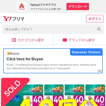
ログイン
カテゴリから探す
ブランドから探す
Overseas Visitors
Click here for Buyee
Buyee - A multilingual purchasing agent service operated by tenso, featuring items
from JDirectItems Fleamarket (provided by LY Corporation)