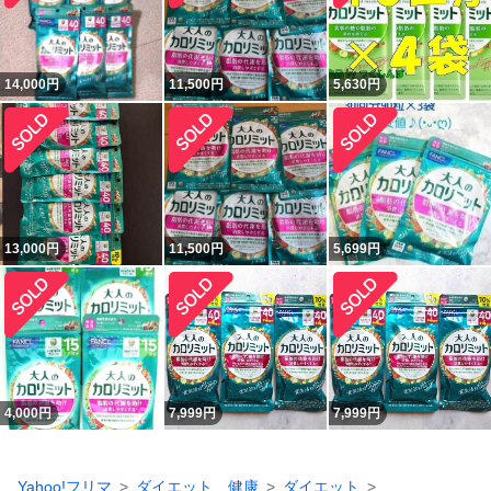
14,000
円
11,500
円
5,630
円
13,000
円
11,500
円
5,699
円
4,000
円
7,999
円
7,999
円
Yahoo!フリマ
ダイエット、健康
ダイエット