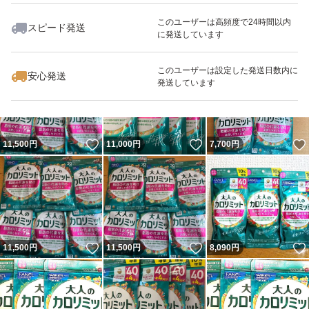
このユーザーは高頻度で24時間以内
スピード発送
に発送しています
いいね！
いいね！
11,450
円
11,000
円
7,700
円
最大10%対象
このユーザーは設定した発送日数内に
安心発送
発送しています
いいね！
いいね！
11,500
円
11,000
円
7,700
円
いいね！
いいね！
11,500
円
11,500
円
8,090
円