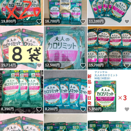
いいね！
いいね！
19,800
円
16,700
円
11,100
円
いいね！
いいね！
15,714
円
12,500
円
15,700
円
いいね！
いいね！
8,396
円
8,200
円
5,950
円