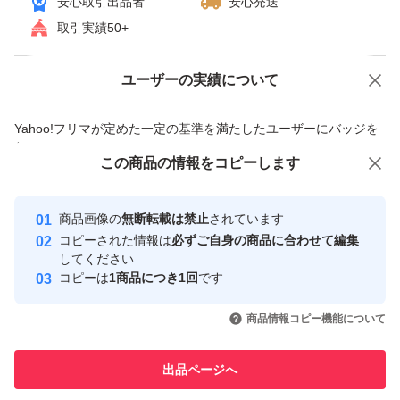
安心取引出品者
安心発送
取引実績50+
ユーザーの実績について
価格の相談
商品への質問
商品への質問からの値下げ交渉、不適切なカテゴリ変更依頼は禁止です
Yahoo!フリマが定めた一定の基準を満たしたユーザーにバッジを
付与しています
この商品をみている人にオススメ
この商品の情報をコピーします
安心取引出品者
最大10%対象
Yahoo!フリマの基準をクリアした安
安心取引出品者
商品画像の
無断転載は禁止
されています
心・安全なユーザーです
コピーされた情報は
必ずご自身の商品に合わせて編集
取引実績
してください
コピーは
1商品につき1回
です
このユーザーはYahoo!フリマの取
取引実績◯+
いいね！
いいね！
7,150
円
5,100
円
4,000
円
引を完了させた実績があります
商品情報コピー機能について
最大10%対象
このユーザーは他フリマサービス
他フリマ実績◯+
出品ページへ
での取引実績があります