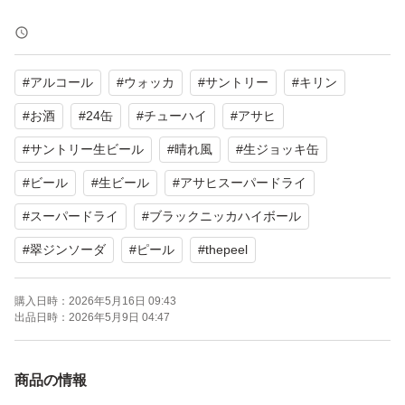
サントリー生ビール 2026.10×1
#
アルコール
#
ウォッカ
#
サントリー
#
キリン
キリン晴れ風 2026.11×1
#
お酒
#
24缶
#
チューハイ
#
アサヒ
アサヒスーパードライ生ジョッキ缶 2026.10×5
#
サントリー生ビール
#
晴れ風
#
生ジョッキ缶
#
ビール
#
生ビール
#
アサヒスーパードライ
アサヒゴールド 2026.12×1
#
スーパードライ
#
ブラックニッカハイボール
#
翠ジンソーダ
#
ピール
#
thepeel
アサヒマルエフ 2026.10×1
購入日時：
2026年5月16日 09:43
ブラックニッカハイボール 2027.1×4
出品日時：
2026年5月9日 04:47
THE PEEL 2027.3×1
商品の情報