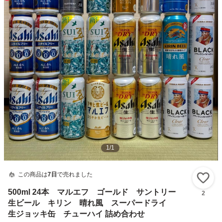
1
/
1
この商品は
7日
で売れました
い
500ml 24本 マルエフ ゴールド サントリー
2
生ビール キリン 晴れ風 スーパードライ
生ジョッキ缶 チューハイ 詰め合わせ