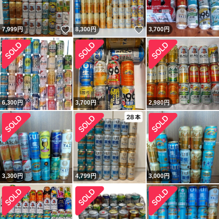
いいね！
いいね！
7,999
円
8,300
円
3,700
円
6,300
円
3,700
円
2,980
円
3,300
円
4,799
円
3,000
円