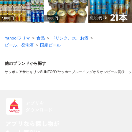
7,800
円
3,000
円
4,000
円
Yahoo!フリマ
食品
ドリンク、水、お酒
ビール、発泡酒
国産ビール
他のブランドから探す
サッポロ
アサヒ
キリン
SUNTORY
ヤッホーブルーイング
オリオンビール
黄桜
ニッ