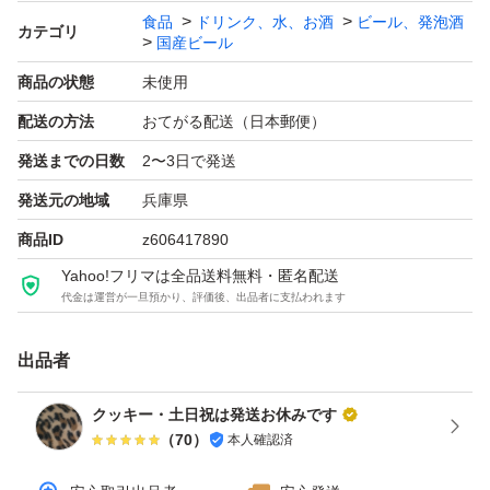
食品
ドリンク、水、お酒
ビール、発泡酒
カテゴリ
サントリー翠ジンソーダ 2027.2×4
国産ビール
商品の状態
未使用
アサヒスタイルフリートリプルゼロ 2026.11×6
配送の方法
おてがる配送（日本郵便）
発送までの日数
2〜3日で発送
発送元の地域
兵庫県
商品ID
z606417890
Yahoo!フリマは全品送料無料・匿名配送
代金は運営が一旦預かり、評価後、出品者に支払われます
出品者
クッキー・土日祝は発送お休みです
（
70
）
本人確認済