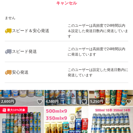
キャンセル
スピード&安心発送
いいね！
いいね！
4,500
※このバッジは実績に基づく表示であり、発送を保証しているものではあり
円
4,300
円
4,800
円
ません
最大10%対象
最大10%対象
このユーザーは高頻度で24時間以内
スピード＆安心発送
＆設定した発送日数内に発送していま
す
このユーザーは高頻度で24時間以内
スピード発送
に発送しています
いいね！
いいね！
4,999
円
10,300
円
4,600
円
このユーザーは設定した発送日数内に
安心発送
発送しています
いいね！
いいね！
2,600
円
4,580
円
5,250
円
最大10%対象