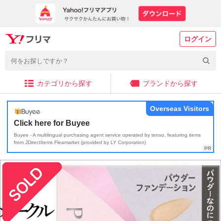
ログイン
カテゴリから探す
ブランドから探す
Overseas Visitors
Click here for Buyee
Buyee - A multilingual purchasing agent service operated by tenso, featuring items
from JDirectItems Fleamarket (provided by LY Corporation)