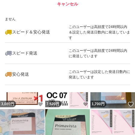
キャンセル
スピード&安心発送
いいね！
いいね！
2,640
※このバッジは実績に基づく表示であり、発送を保証しているものではあり
円
2,550
円
5,070
円
ません
このユーザーは高頻度で24時間以内
スピード＆安心発送
＆設定した発送日数内に発送していま
す
このユーザーは高頻度で24時間以内
スピード発送
に発送しています
いいね！
いいね！
5,060
円
2,600
円
5,060
円
最大10%対象
最大10%対象
最大10%対象
このユーザーは設定した発送日数内に
安心発送
発送しています
いいね！
いいね！
3,080
円
7,520
円
1,700
円