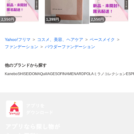
2,550
円
1,399
円
2,550
円
Yahoo!フリマ
コスメ、美容、ヘアケア
ベースメイク
ファンデーション
パウダーファンデーション
他のブランドから探す
Kanebo
SHISEIDO
MAQuillAGE
SOFINA
MENARD
POLA
ミラノコレクション
ESP