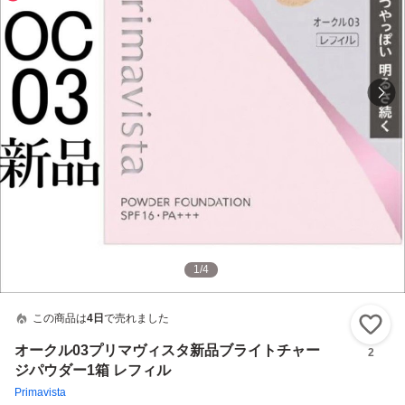
1
/
4
この商品は
4日
で売れました
い
オークル03プリマヴィスタ新品ブライトチャー
2
ジパウダー1箱 レフィル
Primavista