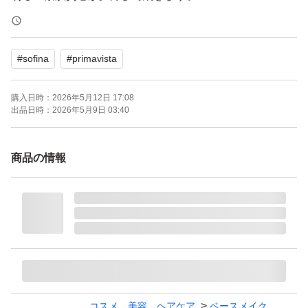
ブランド：SOFINA Primavista
#
sofina
#
primavista
本体/詰め替え：詰め替え
ベースメイク特徴：カバー力 崩れにくい 肌の透明感、薄
購入日時：
2026年5月12日 17:08
づき UVカット
出品日時：
2026年5月9日 03:40
ベースメイクお悩み：テカリ、皮脂 くすみ
特徴：無香料
商品の情報
PA：PA+++
SPF：16.0 SPF
匿名配送でお送りします。
家族に喫煙者なしです。
#プリマヴィスタ
コスメ、美容、ヘアケア
ベースメイク