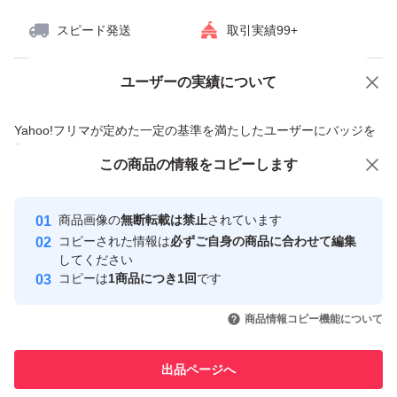
スピード発送
取引実績99+
ユーザーの実績について
価格の相談
商品への質問
商品への質問からの値下げ交渉、不適切なカテゴリ変更依頼は禁止です
Yahoo!フリマが定めた一定の基準を満たしたユーザーにバッジを
付与しています
この商品をみている人にオススメ
この商品の情報をコピーします
安心取引出品者
最大10%対象
最大10%対象
Yahoo!フリマの基準をクリアした安
安心取引出品者
商品画像の
無断転載は禁止
されています
心・安全なユーザーです
コピーされた情報は
必ずご自身の商品に合わせて編集
取引実績
してください
コピーは
1商品につき1回
です
このユーザーはYahoo!フリマの取
取引実績◯+
いいね！
いいね！
2,660
円
2,650
円
2,650
円
引を完了させた実績があります
商品情報コピー機能について
最大10%対象
このユーザーは他フリマサービス
他フリマ実績◯+
出品ページへ
での取引実績があります