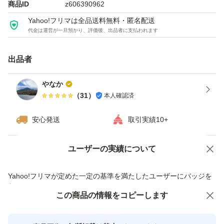
商品ID
z606390962
Yahoo!フリマは全品送料無料・匿名配送
代金は運営が一旦預かり、評価後、出品者に支払われます
出品者
やなか
（
31
）
本人確認済
安心発送
取引実績10+
ユーザーの実績について
価格の相談
商品への質問
商品への質問からの値下げ交渉、不適切なカテゴリ変更依頼は禁止です
Yahoo!フリマが定めた一定の基準を満たしたユーザーにバッジを
付与しています
この商品をみている人にオススメ
この商品の情報をコピーします
安心取引出品者
最大10%対象
最大10%対象
Yahoo!フリマの基準をクリアした安
安心取引出品者