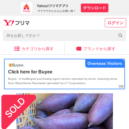
ログイン
カテゴリから探す
ブランドから探す
Overseas Visitors
Click here for Buyee
Buyee - A multilingual purchasing agent service operated by tenso, featuring items
from JDirectItems Fleamarket (provided by LY Corporation)