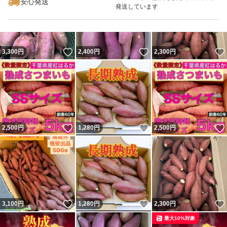
安心発送
発送しています
いいね！
いいね！
3,300
円
2,400
円
2,300
円
いいね！
いいね！
2,500
円
1,280
円
2,500
円
いいね！
いいね！
3,100
円
1,280
円
2,300
円
最大10%対象