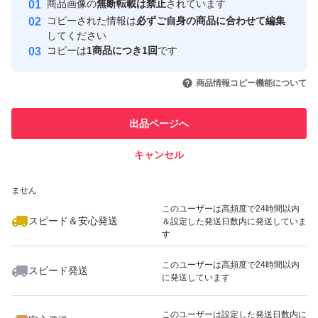
商品画像の
無断転載は禁止
されています
心・安全なユーザーです
コピーされた情報は
必ずご自身の商品に合わせて編集
取引実績
してください
コピーは
1商品につき1回
です
このユーザーはYahoo!フリマの取
取引実績◯+
いいね！
いいね！
2,780
円
3,500
円
3,780
円
引を完了させた実績があります
商品情報コピー機能について
このユーザーは他フリマサービス
他フリマ実績◯+
出品ページへ
での取引実績があります
キャンセル
スピード&安心発送
いいね！
いいね！
3,680
※このバッジは実績に基づく表示であり、発送を保証しているものではあり
円
3,600
円
3,600
円
ません
このユーザーは高頻度で24時間以内
スピード＆安心発送
＆設定した発送日数内に発送していま
す
このユーザーは高頻度で24時間以内
スピード発送
に発送しています
いいね！
いいね！
3,600
円
2,300
円
3,500
円
最大10%対象
このユーザーは設定した発送日数内に