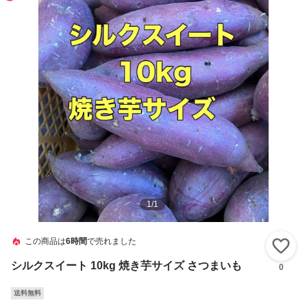
1
/
1
この商品は
6時間
で売れました
い
シルクスイート 10kg 焼き芋サイズ さつまいも
0
送料無料