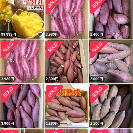
いいね！
99,999
円
3,980
円
2,400
円
3,980
円
2,300
円
2,000
円
3,900
円
1,280
円
2,100
円