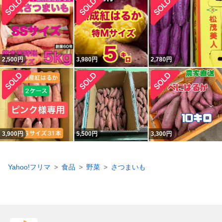
2,500
円
3,980
円
2,780
円
3,900
円
5,500
円
3,300
円
Yahoo!フリマ
食品
野菜
さつまいも