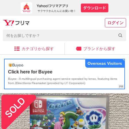
ログイン
カテゴリから探す
ブランドから探す
Overseas Visitors
Click here for Buyee
Buyee - A multilingual purchasing agent service operated by tenso, featuring items
from JDirectItems Fleamarket (provided by LY Corporation)