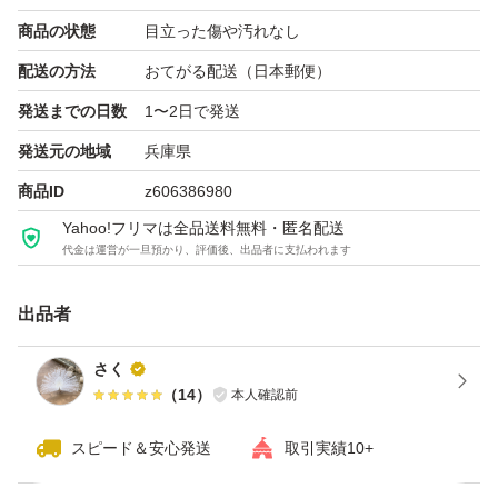
商品の状態
目立った傷や汚れなし
配送の方法
おてがる配送（日本郵便）
発送までの日数
1〜2日で発送
発送元の地域
兵庫県
商品ID
z606386980
Yahoo!フリマは全品送料無料・匿名配送
代金は運営が一旦預かり、評価後、出品者に支払われます
出品者
さく
（
14
）
本人確認前
スピード＆安心発送
取引実績10+