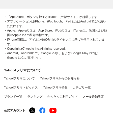
・「App Store」ボタンを押すとiTunes （外部サイト）が起動します。
・アプリケーションはiPhone、iPod touch、iPadまたはAndroidでご利用い
ただけます。
・Apple、Appleのロゴ、App Store、iPodのロゴ、iTunesは、米国および他
国のApple Inc.の登録商標です。
・iPhone商標は、アイホン株式会社のライセンスに基づき使用されていま
す。
・Copyright (C) Apple Inc. All rights reserved.
・Android、Androidロゴ、Google Play 、および Google Play ロゴは、
Google LLC の商標です。
Yahoo!フリマについて
Yahoo!フリマについて
Yahoo!フリマからのお知らせ
Yahoo!フリマトピックス
Yahoo!フリマ特集
カテゴリ一覧
ブランド一覧
ランキング
かんたんご利用ガイド
メール通知設定
公式アカウント