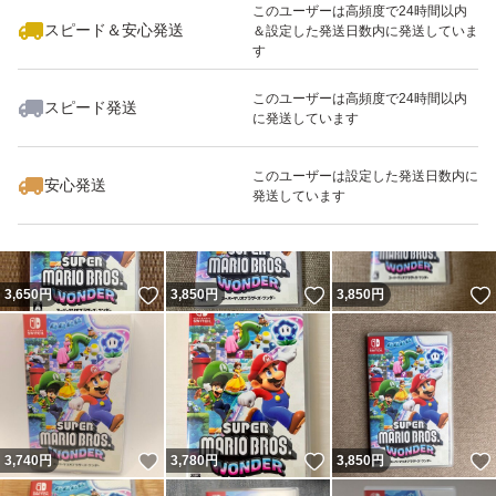
このユーザーは高頻度で24時間以内
スピード＆安心発送
＆設定した発送日数内に発送していま
す
このユーザーは高頻度で24時間以内
スピード発送
に発送しています
いいね！
いいね！
3,780
円
3,780
円
3,699
円
このユーザーは設定した発送日数内に
安心発送
発送しています
いいね！
いいね！
3,650
円
3,850
円
3,850
円
いいね！
いいね！
3,740
円
3,780
円
3,850
円