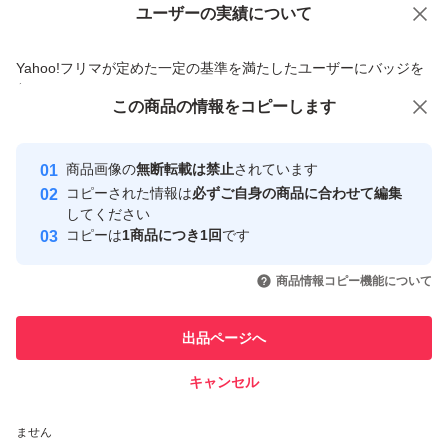
ユーザーの実績について
価格の相談
商品への質問
商品への質問からの値下げ交渉、不適切なカテゴリ変更依頼は禁止です
Yahoo!フリマが定めた一定の基準を満たしたユーザーにバッジを
付与しています
この商品をみている人にオススメ
この商品の情報をコピーします
安心取引出品者
最大10%対象
最大10%対象
Yahoo!フリマの基準をクリアした安
安心取引出品者
商品画像の
無断転載は禁止
されています
心・安全なユーザーです
コピーされた情報は
必ずご自身の商品に合わせて編集
取引実績
してください
コピーは
1商品につき1回
です
このユーザーはYahoo!フリマの取
取引実績◯+
いいね！
いいね！
3,500
円
3,600
円
3,700
円
引を完了させた実績があります
商品情報コピー機能について
このユーザーは他フリマサービス
他フリマ実績◯+
出品ページへ
での取引実績があります
キャンセル
スピード&安心発送
いいね！
いいね！
3,650
※このバッジは実績に基づく表示であり、発送を保証しているものではあり
円
3,600
円
3,800
円
ません