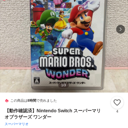
1
/
3
この商品は
8時間
で売れました
い
【動作確認済】Nintendo Switch スーパーマリ
4
オブラザーズ ワンダー
スーパーマリオ