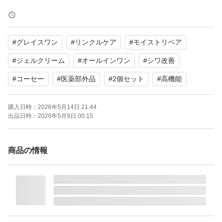
①発送までの期間は余裕をもって3~7日に設定していま
す。急ぎの方はご遠慮ください。待てる方のみお願いしま
#
グレイスワン
#
リンクルケア
#
モイストリペア
す。
#
ジェルクリーム
#
オールインワン
#
シワ改善
②ガラス商品以外は簡易梱包です。
#
コーセー
#
医薬部外品
#
2個セット
#
高機能
素人検品ですので、どうしても見落とし等ある場合がござ
います。完璧を求める方はご遠慮ください(>_<)
購入日時：
2026年5月14日 21:44
出品日時：
2026年5月9日 00:15
③専用ページ等は一切しません。
商品の情報
出品されている商品でご検討下さい。
④正規品のみの取り扱い
ブランドの直営店や正式な代理店を通じて販売される、品
質と真正性が保証された商品です。購入元はメーカー公式