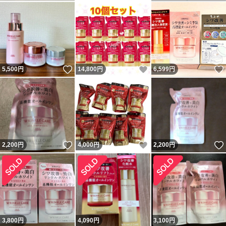
いいね！
いいね！
5,500
円
14,800
円
6,599
円
いいね！
いいね！
2,200
円
4,000
円
2,200
円
3,800
円
4,090
円
3,100
円