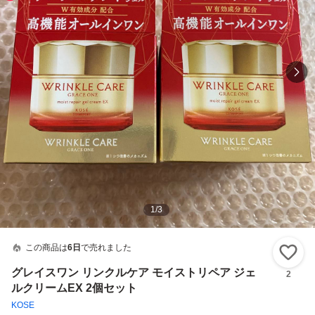
1
/
3
この商品は
6日
で売れました
い
グレイスワン リンクルケア モイストリペア ジェ
2
ルクリームEX 2個セット
KOSE