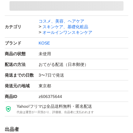
のオンラインストア、百貨店、またはブランド認定の正規
販売店（実店舗）です。
コスメ、美容、ヘアケア
カテゴリ
スキンケア、基礎化粧品
オールインワンスキンケア
▼▼▼▼▼
ブランド
KOSE
商品の状態
未使用
【商品】
コーセーコスメポートのグレイスワン リンクルケア モイ
配送の方法
おてがる配送（日本郵便）
ストリペア ジェルクリームEX 2個セットです。
発送までの日数
3〜7日で発送
発送元の地域
東京都
【特徴】
商品ID
z606375644
シワ改善効果が期待できる高機能オールインワンジェルク
Yahoo!フリマは全品送料無料・匿名配送
リームです。医薬部外品で、表皮・真皮まで深く効くW有
代金は運営が一旦預かり、評価後、出品者に支払われます
効成分が配合されています。赤とゴールドを基調としたパ
出品者
ッケージデザインです。