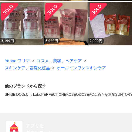
3,199
円
5,020
円
2,900
円
Yahoo!フリマ
コスメ、美容、ヘアケア
スキンケア、基礎化粧品
オールインワンスキンケア
他のブランドから探す
SHISEIDO
Dr.Ci：Labo
PERFECT ONE
KOSE
OZIO
SEAC
なめらか本舗
SUNTOR