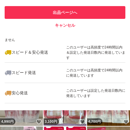
このユーザーは他フリマサービス
他フリマ実績◯+
出品ページへ
での取引実績があります
キャンセル
スピード&安心発送
いいね！
いいね！
3,000
※このバッジは実績に基づく表示であり、発送を保証しているものではあり
円
3,200
円
3,000
円
ません
このユーザーは高頻度で24時間以内
スピード＆安心発送
＆設定した発送日数内に発送していま
す
このユーザーは高頻度で24時間以内
スピード発送
に発送しています
いいね！
いいね！
3,500
円
3,800
円
2,300
円
最大10%対象
最大10%対象
このユーザーは設定した発送日数内に
安心発送
発送しています
いいね！
いいね！
4,990
円
3,100
円
4,700
円