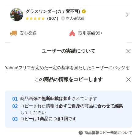
グラスワンダー(カテ変不可)
【表記・型番】
（
907
）
本人確認前
医薬部外品
安心発送
取引実績99+
KOS COSMEPORT
WRINKLE CARE GRACE ONE moist repair gel cream EX
ユーザーの実績について
価格の相談
商品への質問
商品への質問からの値下げ交渉、不適切なカテゴリ変更依頼は禁止です
よろしくお願いいたします。
Yahoo!フリマが定めた一定の基準を満たしたユーザーにバッジを
付与しています
この商品をみている人にオススメ
この商品の情報をコピーします
安心取引出品者
最大10%対象
Yahoo!フリマの基準をクリアした安
安心取引出品者
商品画像の
無断転載は禁止
されています
心・安全なユーザーです
コピーされた情報は
必ずご自身の商品に合わせて編集
取引実績
してください
コピーは
1商品につき1回
です
このユーザーはYahoo!フリマの取
取引実績◯+
いいね！
いいね！
3,100
円
3,000
円
4,699
円
引を完了させた実績があります
商品情報コピー機能について