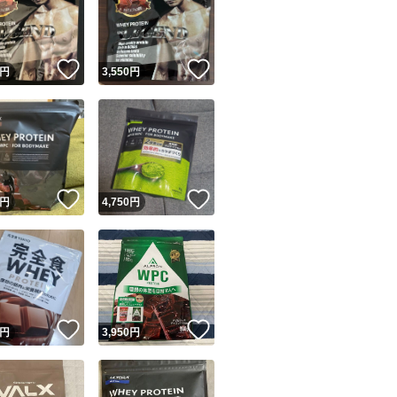
！
いいね！
いいね！
円
3,550
円
ユーザーの実績について
！
いいね！
いいね！
円
4,750
円
o!フリマが定めた一定の基準を満たしたユーザーにバッジを付与しています
出品者
この商品の情報をコピーします
取引出品者
Yahoo!フリマの基準をクリアした安心・安全なユーザーです
！
いいね！
いいね！
商品画像の
無断転載は禁止
されています
円
3,950
円
コピーされた情報は
必ずご自身の商品に合わせて編集
してください
コピーは
1商品につき1回
です
実績◯+
このユーザーはYahoo!フリマの取引を完了させた実績があり