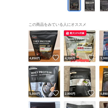
この商品をみている人にオススメ
最大10%対象
いいね！
いいね
4,850
円
4,398
円
3,300
いいね！
いいね
5,000
円
2,900
円
4,890