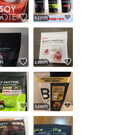
！
いいね！
いいね！
円
5,115
円
！
いいね！
いいね！
円
2,980
円
！
いいね！
いいね！
円
3,240
円