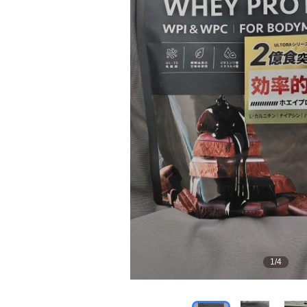
1
/
4