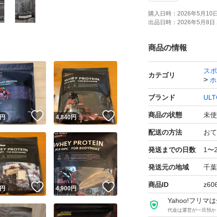
購入日時：
2026年5月10日 
出品日時：
2026年5月8日 
商品の情報
スポ
カテゴリ
ホ
ブランド
ULT
商品の状態
未使
！
いいね！
いいね！
円
4,840
円
配送の方法
おて
発送までの日数
1〜
発送元の地域
千葉
商品ID
z60
！
いいね！
いいね！
円
4,900
円
Yahoo!フリ
代金は運営が一旦預か