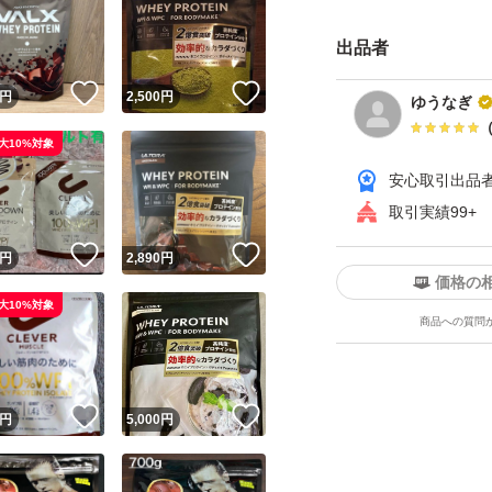
出品者
！
いいね！
いいね！
円
2,500
円
ゆうなぎ
大10%対象
安心取引出品
取引実績99+
！
いいね！
いいね！
円
2,890
円
価格の
大10%対象
商品への質問
！
いいね！
いいね！
円
5,000
円