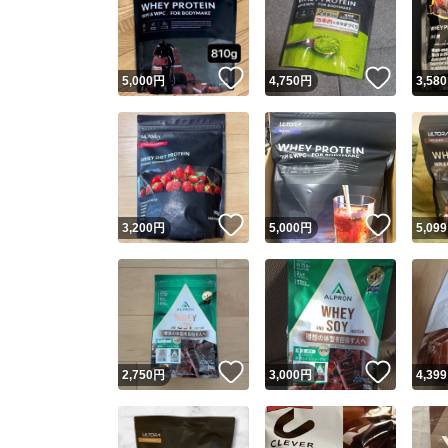
いいね！
いいね
5,000
円
4,750
円
3,580
いいね！
いいね
3,200
円
5,000
円
5,099
Yaho
安心取引
安心
いいね！
いいね
2,750
円
3,000
円
4,399
取引実績
取引