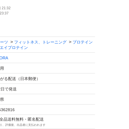
21:32
23:37
ーツ
フィットネス、トレーニング
プロテイン
エイプロテイン
ORA
用
がる配送（日本郵便）
2日で発送
県
6362816
マは全品送料無料・匿名配送
り、評価後、出品者に支払われます