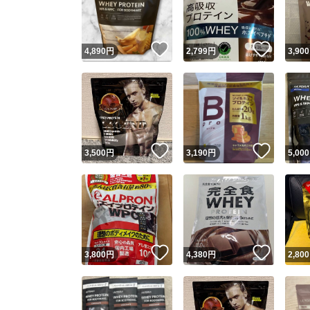
他フ
いいね！
いいね
4,890
円
2,799
円
3,900
スピード
※このバッ
スピ
いいね！
いいね
3,500
円
3,190
円
5,000
スピ
安心
いいね！
いいね
3,800
円
4,380
円
2,800