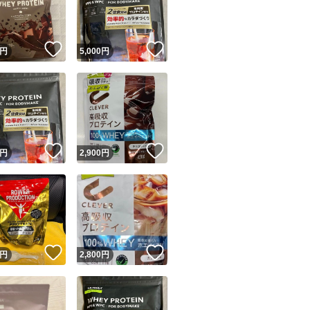
商品情報コピー機
リマ実績◯+
このユーザーは他フリマサービスでの取引実績があります
！
いいね！
いいね！
円
5,000
円
出品ページへ
&安心発送
キャンセル
ジは実績に基づく表示であり、発送を保証しているものではありません
このユーザーは高頻度で24時間以内＆設定した発送日数内に
ード＆安心発送
ます
！
いいね！
いいね！
円
2,900
円
ード発送
このユーザーは高頻度で24時間以内に発送しています
発送
このユーザーは設定した発送日数内に発送しています
！
いいね！
いいね！
円
2,800
円