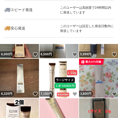
このユーザーは高頻度で24時間以内
スピード発送
に発送しています
いいね！
いいね！
4,700
円
5,760
円
5,000
円
このユーザーは設定した発送日数内に
安心発送
発送しています
いいね！
いいね！
6,000
円
6,500
円
5,999
円
最大10%対象
いいね！
いいね！
6,320
円
7,190
円
3,800
円