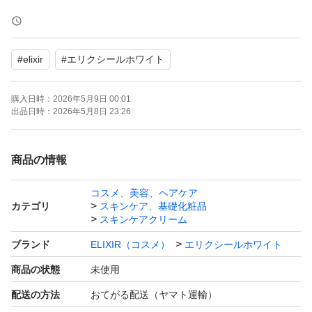
【商品詳細】
商品名：エリクシール シュペリエル エンリッチド リンク
#
elixir
#
エリクシールホワイト
ルクリーム L
容量：22g（大容量タイプ）
購入日時：
2026年5月9日 00:01
ブランド：SHISEIDO
出品日時：
2026年5月8日 23:26
コンディション：新品・未開封
購入時期：2026年2月
商品の情報
コスメ、美容、ヘアケア
【特長】
カテゴリ
スキンケア、基礎化粧品
・シワ改善有効成分「純粋レチノール」配合
スキンケアクリーム
・乾燥による小ジワをケアし、なめらかな印象に
ブランド
ELIXIR（コスメ）
エリクシールホワイト
・目元・口元など年齢サインが出やすい部分におすすめ
商品の状態
未使用
・しっとりしながらもなじみやすい使用感
配送の方法
おてがる配送（ヤマト運輸）