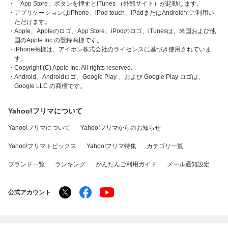
・「App Store」ボタンを押すとiTunes （外部サイト）が起動します。
・アプリケーションはiPhone、iPod touch、iPadまたはAndroidでご利用い
ただけます。
・Apple、Appleのロゴ、App Store、iPodのロゴ、iTunesは、米国および他
国のApple Inc.の登録商標です。
・iPhone商標は、アイホン株式会社のライセンスに基づき使用されていま
す。
・Copyright (C) Apple Inc. All rights reserved.
・Android、Androidロゴ、Google Play 、および Google Play ロゴは、
Google LLC の商標です。
Yahoo!フリマについて
Yahoo!フリマについて
Yahoo!フリマからのお知らせ
Yahoo!フリマトピックス
Yahoo!フリマ特集
カテゴリ一覧
ブランド一覧
ランキング
かんたんご利用ガイド
メール通知設定
公式アカウント