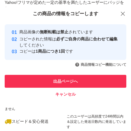
Yahoo!フリマが定めた一定の基準を満たしたユーザーにバッジを
付与しています
この商品をみている人にオススメ
この商品の情報をコピーします
安心取引出品者
※トラブル防止のため、返品・交換はご遠慮いただいてお
最大10%対象
ります。ご了承ください。
Yahoo!フリマの基準をクリアした安
安心取引出品者
商品画像の
無断転載は禁止
されています
心・安全なユーザーです
コピーされた情報は
必ずご自身の商品に合わせて編集
取引実績
してください
コピーは
1商品につき1回
です
このユーザーはYahoo!フリマの取
取引実績◯+
いいね！
いいね！
4,000
円
3,750
円
5,750
円
引を完了させた実績があります
商品情報コピー機能について
最大10%対象
最大10%対象
このユーザーは他フリマサービス
他フリマ実績◯+
出品ページへ
での取引実績があります
キャンセル
スピード&安心発送
いいね！
いいね！
4,500
※このバッジは実績に基づく表示であり、発送を保証しているものではあり
円
4,800
円
3,580
円
ません
このユーザーは高頻度で24時間以内
スピード＆安心発送
＆設定した発送日数内に発送していま
す