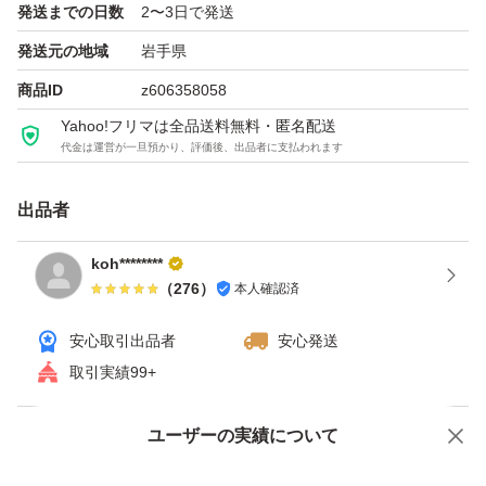
発送までの日数
2〜3日で発送
【ご使用方法】
発送元の地域
岩手県
夜のスキンケアの仕上げとして、適量をシワが気になる部
商品ID
z606358058
分へやさしく塗布してください。
Yahoo!フリマは全品送料無料・匿名配送
朝に使用する場合は、紫外線対策（UVケア）を併用して
代金は運営が一旦預かり、評価後、出品者に支払われます
ください。
出品者
【注意事項】
koh********
・肌に異常が生じた際は使用を中止し、皮膚科専門医へご
（
276
）
本人確認済
相談ください。
・開封後は早めのご使用をおすすめします。
安心取引出品者
安心発送
取引実績99+
【配送について】
ユーザーの実績について
価格の相談
商品への質問
お支払い確認後、通常1～2日以内に発送いたします。
丁寧に梱包し、安全にお届けいたします。
商品への質問からの値下げ交渉、不適切なカテゴリ変更依頼は禁止です