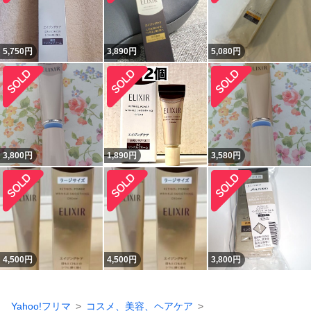
5,750
円
3,890
円
5,080
円
3,800
円
1,890
円
3,580
円
4,500
円
4,500
円
3,800
円
Yahoo!フリマ
コスメ、美容、ヘアケア