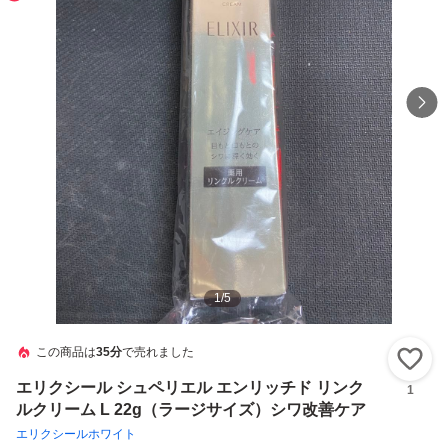
1
/
5
この商品は
35分
で売れました
い
エリクシール シュペリエル エンリッチド リンク
1
ルクリーム L 22g（ラージサイズ）シワ改善ケア
エリクシールホワイト