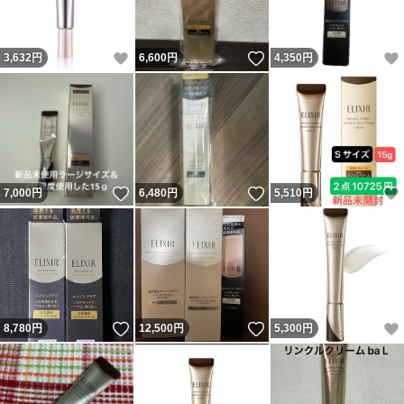
いいね！
いいね！
3,632
円
6,600
円
4,350
円
いいね！
いいね！
7,000
円
6,480
円
5,510
円
いいね！
いいね！
8,780
円
12,500
円
5,300
円