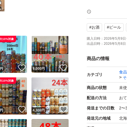
○スタイルフリートリ
#
お酒
#
ビール
○クリアアサヒ 350m
購入日時：
2026年5月9日 
大10%対象
出品日時：
2026年5月8日 
リサイクルダンボ
商品の情報
頂き物ですがたく
！
いいね！
いいね！
円
9,000
円
食品
他フリマで多数出
カテゴリ
そ
大10%対象
誠実な対応心がけ
商品の状態
未使
配送の方法
おて
#ビール
発送までの日数
2〜
！
いいね！
いいね！
#チューハイ
円
4,300
円
発送元の地域
北海