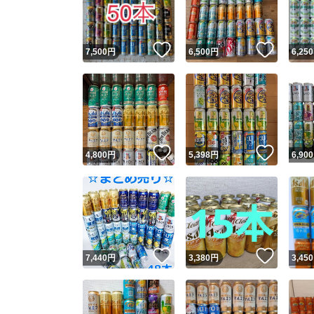
他フ
いいね！
いいね
7,500
円
6,500
円
6,250
スピード
※このバッ
スピ
いいね！
いいね
4,800
円
5,398
円
6,900
スピ
安心
いいね！
いいね
7,440
円
3,380
円
3,450