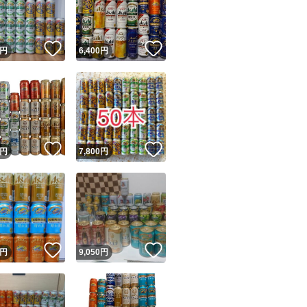
商品情報コピー機
リマ実績◯+
このユーザーは他フリマサービスでの取引実績があります
！
いいね！
いいね！
円
6,400
円
出品ページへ
&安心発送
キャンセル
ジは実績に基づく表示であり、発送を保証しているものではありません
このユーザーは高頻度で24時間以内＆設定した発送日数内に
ード＆安心発送
ます
！
いいね！
いいね！
円
7,800
円
ード発送
このユーザーは高頻度で24時間以内に発送しています
発送
このユーザーは設定した発送日数内に発送しています
！
いいね！
いいね！
円
9,050
円