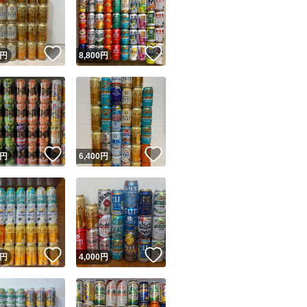
！
いいね！
いいね！
円
8,800
円
ユーザーの実績について
！
いいね！
いいね！
円
6,400
円
o!フリマが定めた一定の基準を満たしたユーザーにバッジを付与しています
出品者
この商品の情報をコピーします
取引出品者
Yahoo!フリマの基準をクリアした安心・安全なユーザーです
！
いいね！
いいね！
商品画像の
無断転載は禁止
されています
円
4,000
円
コピーされた情報は
必ずご自身の商品に合わせて編集
してください
コピーは
1商品につき1回
です
実績◯+
このユーザーはYahoo!フリマの取引を完了させた実績があり