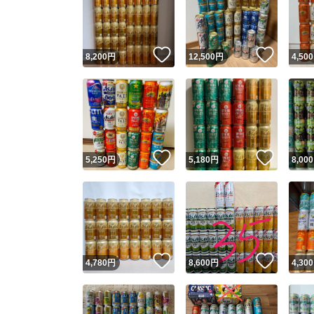
いいね！
いいね
8,200
円
12,500
円
4,500
いいね！
いいね
5,250
円
5,180
円
8,000
Yaho
安心取引
安心
いいね！
いいね
4,780
円
8,600
円
4,300
取引実績
取引