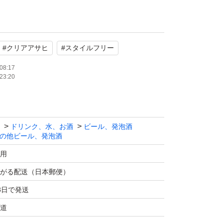
プル0 350ml×4
#
クリアアサヒ
#
スタイルフリー
l×19
08:17
23:20
ールでの発送になります
さん余ったため、出品いたします。
ドリンク、水、お酒
ビール、発泡酒
品実績あり。
の他ビール、発泡酒
ます。
用
がる配送（日本郵便）
3日で発送
道