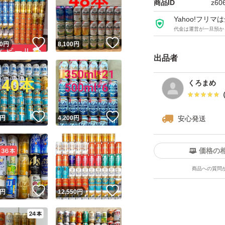
商品ID
z60
Yahoo!フリ
代金は運営が一旦預か
！
いいね！
いいね！
0
円
8,100
円
出品者
くろまめ
！
いいね！
いいね！
円
4,200
円
安心発送
価格の
商品への質問
！
いいね！
いいね！
円
12,550
円