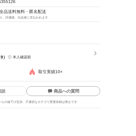
6355126
マは全品送料無料・匿名配送
り、評価後、出品者に支払われます
（
9
）
本人確認前
取引実績10+
相談
商品への質問
からの値下げ交渉、不適切なカテゴリ変更依頼は禁止です