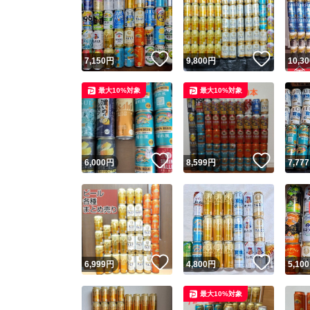
いいね！
いいね
7,150
円
9,800
円
10,30
最大10%対象
最大10%対象
いいね！
いいね
6,000
円
8,599
円
7,777
いいね！
いいね
6,999
円
4,800
円
5,100
最大10%対象