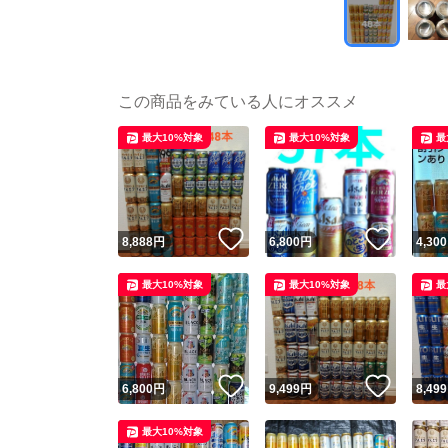
この商品をみている人にオススメ
最大10%対象
最大10%対象
最
いいね！
いいね
8,888
円
6,800
円
4,300
最大10%対象
最大10%対象
最
いいね！
いいね
6,800
円
9,499
円
8,499
最大10%対象