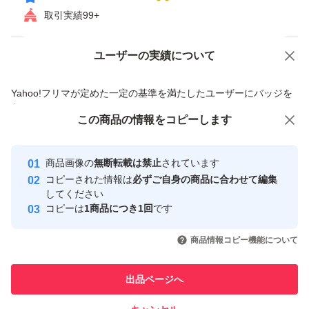
取引実績99+
ユーザーの実績について
価格の相談
商品への質問
商品への質問からの値下げ交渉、不適切なカテゴリ変更依頼は禁止です
Yahoo!フリマが定めた一定の基準を満たしたユーザーにバッジを
付与しています
この商品をみている人にオススメ
この商品の情報をコピーします
安心取引出品者
最大10%対象
最大10%対象
最大10%対象
Yahoo!フリマの基準をクリアした安
安心取引出品者
商品画像の
無断転載は禁止
されています
心・安全なユーザーです
コピーされた情報は
必ずご自身の商品に合わせて編集
取引実績
してください
コピーは
1商品につき1回
です
このユーザーはYahoo!フリマの取
取引実績◯+
いいね！
いいね！
7,100
円
7,200
円
7,199
円
引を完了させた実績があります
商品情報コピー機能について
最大10%対象
最大10%対象
このユーザーは他フリマサービス
他フリマ実績◯+
出品ページへ
での取引実績があります