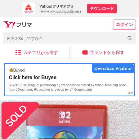
ログイン
カテゴリから探す
ブランドから探す
Overseas Visitors
Click here for Buyee
Buyee - A multilingual purchasing agent service operated by tenso, featuring items
from JDirectItems Fleamarket (provided by LY Corporation)