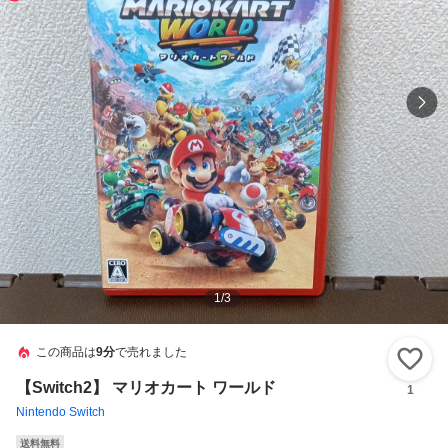
1
/
3
この商品は
9分
で売れました
い
【Switch2】 マリオカート ワールド
1
Nintendo Switch
送料無料