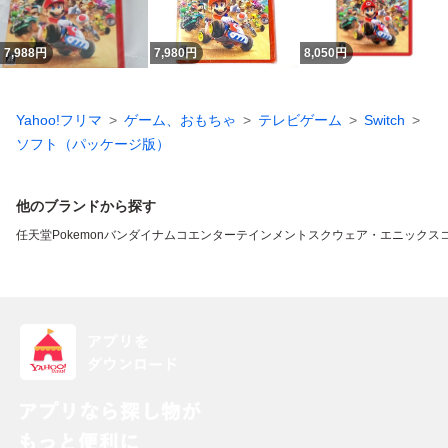
7,988
円
7,980
円
8,050
円
Yahoo!フリマ
ゲーム、おもちゃ
テレビゲーム
Switch
ソフト（パッケージ版）
他のブランドから探す
任天堂
Pokemon
バンダイナムコエンターテインメント
スクウェア・エニックス