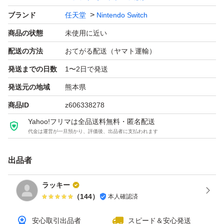
ブランド
任天堂
Nintendo Switch
商品の状態
未使用に近い
配送の方法
おてがる配送（ヤマト運輸）
発送までの日数
1〜2日で発送
発送元の地域
熊本県
商品ID
z606338278
Yahoo!フリマは全品送料無料・匿名配送
代金は運営が一旦預かり、評価後、出品者に支払われます
出品者
ラッキー
（
144
）
本人確認済
安心取引出品者
スピード＆安心発送