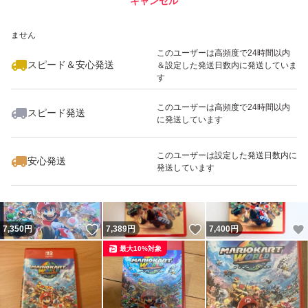
キャンセル
スピード&安心発送
いいね！
いいね！
7,100
※このバッジは実績に基づく表示であり、発送を保証しているものではあり
円
8,200
円
7,280
円
ません
このユーザーは高頻度で24時間以内
スピード＆安心発送
＆設定した発送日数内に発送していま
す
このユーザーは高頻度で24時間以内
スピード発送
に発送しています
いいね！
いいね！
7,700
円
7,200
円
7,200
円
このユーザーは設定した発送日数内に
安心発送
発送しています
いいね！
いいね！
7,350
円
7,389
円
7,400
円
最大10%対象