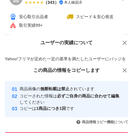
（
343
）
本人確認済
安心取引出品者
スピード＆安心発送
取引実績99+
ユーザーの実績について
価格の相談
商品への質問
商品への質問からの値下げ交渉、不適切なカテゴリ変更依頼は禁止です
Yahoo!フリマが定めた一定の基準を満たしたユーザーにバッジを
付与しています
この商品をみている人にオススメ
この商品の情報をコピーします
安心取引出品者
最大10%対象
最大10%対象
Yahoo!フリマの基準をクリアした安
安心取引出品者
商品画像の
無断転載は禁止
されています
心・安全なユーザーです
コピーされた情報は
必ずご自身の商品に合わせて編集
取引実績
してください
コピーは
1商品につき1回
です
このユーザーはYahoo!フリマの取
取引実績◯+
いいね！
いいね！
3,750
円
4,800
円
4,800
円
引を完了させた実績があります
商品情報コピー機能について
最大10%対象