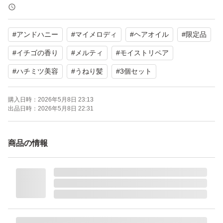
【デザイン】マイメロディ
【香り】イチゴの香り
#
アンドハニー
#
マイメロディ
#
ヘアオイル
#
限定品
【容量】100ml（1個あたり）
【個数】3個
#
イチゴの香り
#
メルティ
#
モイストリペア
【商品の状態】新品未使用
#
ハチミツ美容
#
うねり髪
#
3個セット
【購入時期】2026年5月
購入日時：
2026年5月8日 23:13
出品日時：
2026年5月8日 22:31
よろしくお願いいたします。
商品の情報
&honey （アンドハニー） メルティ モイストリペア ヘア
オイル3.0 (マイメロディ) 100ml
ブランド：ー