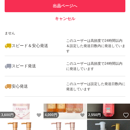
このユーザーは他フリマサービス
他フリマ実績◯+
出品ページへ
での取引実績があります
キャンセル
スピード&安心発送
いいね！
いいね！
4,000
※このバッジは実績に基づく表示であり、発送を保証しているものではあり
円
4,290
円
5,500
円
ません
このユーザーは高頻度で24時間以内
スピード＆安心発送
＆設定した発送日数内に発送していま
す
このユーザーは高頻度で24時間以内
スピード発送
に発送しています
いいね！
いいね！
5,500
円
2,290
円
2,580
円
このユーザーは設定した発送日数内に
安心発送
発送しています
いいね！
いいね！
3,600
円
4,000
円
2,550
円