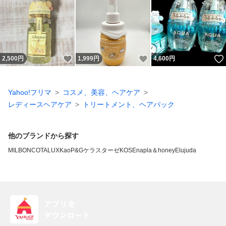
いいね！
いいね！
2,500
円
1,999
円
4,600
円
Yahoo!フリマ
コスメ、美容、ヘアケア
レディースヘアケア
トリートメント、ヘアパック
他のブランドから探す
MILBON
COTA
LUX
Kao
P&G
ケラスターゼ
KOSE
napla
＆honey
Elujuda