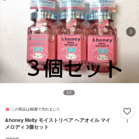
1
/
2
この商品は
42分
で売れました
い
&honey Melty モイストリペア ヘアオイル マイ
1
メロディ 3個セット