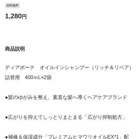
送料無料
1,280
円
商品説明
ディアボーテ オイルインシャンプー（リッチ＆リペア）
詰替用 400ｍL×2袋
●髪のゆがみを整え、素直な髪へ導くヘアケアブランド
●広がりを抑えてしっとりまとまる「広がり抑制処方」
●補修＆保湿成分「プレミアムヒマワリオイルEX*1」配