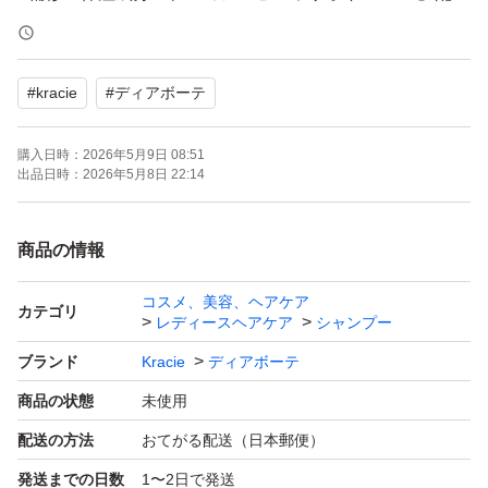
合。髪内部にうるおいを与え、髪の外側のキューティクル
のはがれをコートします。
#
kracie
#
ディアボーテ
●「髪ゆがみケアテクノロジー」で、髪ゆがみの原因を髪
購入日時：
2026年5月9日 08:51
の内部と外側からトータルケアします。
出品日時：
2026年5月8日 22:14
・「うねり・くせ・パサつきケア」髪内部＆外側のダメー
商品の情報
ジ補修
コスメ、美容、ヘアケア
カテゴリ
レディースヘアケア
シャンプー
・「湿気ケア」湿気バリア＆うねりコントロールで、髪の
ブランド
Kracie
ディアボーテ
外側をケア
商品の状態
未使用
配送の方法
おてがる配送（日本郵便）
・「ひっぱりケア」ブラッシングなどの日常の髪のひっぱ
発送までの日数
1〜2日で発送
りによって起きるゆがみをサポートし、髪内部をケア