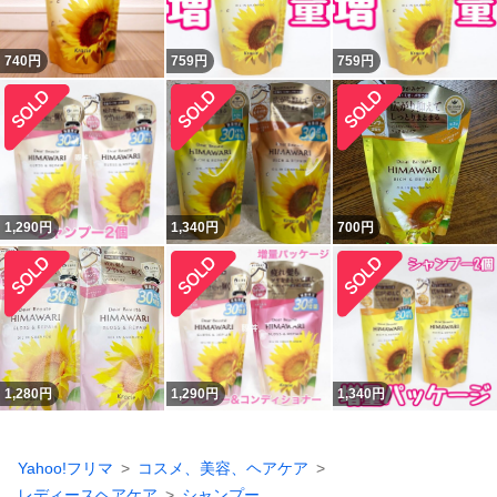
740
円
759
円
759
円
1,290
円
1,340
円
700
円
1,280
円
1,290
円
1,340
円
Yahoo!フリマ
コスメ、美容、ヘアケア
レディースヘアケア
シャンプー