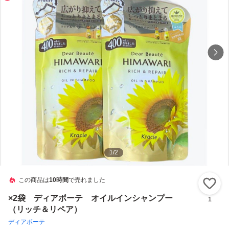
1
/
2
この商品は
10時間
で売れました
い
×2袋 ディアボーテ オイルインシャンプー
1
（リッチ＆リペア）
ディアボーテ