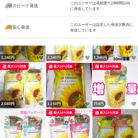
このユーザーは高頻度で24時間以内
スピード発送
に発送しています
いいね！
いいね！
1,290
円
1,290
円
1,340
円
最大10%対象
最大10%対象
このユーザーは設定した発送日数内に
安心発送
発送しています
いいね！
いいね！
1,340
円
1,340
円
1,340
円
最大10%対象
最大10%対象
最大10%対象
いいね！
いいね！
2,080
円
1,150
円
759
円
最大10%対象
最大10%対象