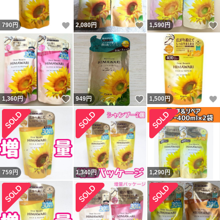
いいね！
いいね！
790
円
2,080
円
1,590
円
いいね！
いいね！
1,360
円
949
円
1,500
円
759
円
1,340
円
1,290
円