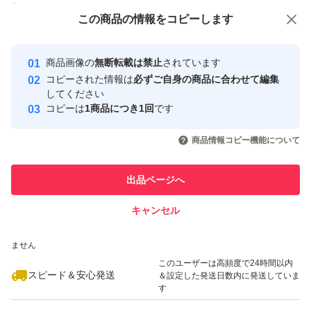
付与しています
この商品をみている人にオススメ
この商品の情報をコピーします
安心取引出品者
*2：ココイルメチルタウリンNa、ココイルグルタミン酸T
最大10%対象
最大10%対象
最大10%対象
Yahoo!フリマの基準をクリアした安
安心取引出品者
EA、ラウロイルサルコシンTEA
商品画像の
無断転載は禁止
されています
心・安全なユーザーです
コピーされた情報は
必ずご自身の商品に合わせて編集
取引実績
してください
※ゆがみ：うねり・くせ・パサつきの原因となっている髪
コピーは
1商品につき1回
です
このユーザーはYahoo!フリマの取
取引実績◯+
内部の水分と油分のバランスの乱れと外側のキューティク
いいね！
いいね！
1,340
円
1,290
円
2,080
円
引を完了させた実績があります
商品情報コピー機能について
最大10%対象
ルの不均一なはがれのこと
このユーザーは他フリマサービス
他フリマ実績◯+
出品ページへ
での取引実績があります
[梱包・配送について]
キャンセル
スピード&安心発送
●当日or翌日出荷手続き
いいね！
いいね！
1,340
※このバッジは実績に基づく表示であり、発送を保証しているものではあり
円
1,340
円
1,340
円
●ポスト投函
ません
最大10%対象
最大10%対象
●梱包材/ダンボール
このユーザーは高頻度で24時間以内
スピード＆安心発送
＆設定した発送日数内に発送していま
す