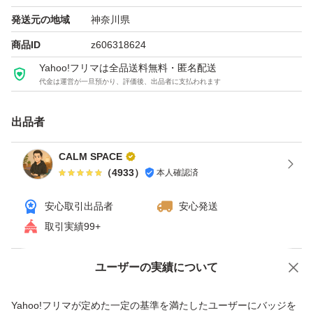
発送元の地域
神奈川県
●キメ細かい豊かな泡が髪をやさしく洗い上げ、素直でま
商品ID
z606318624
とまる髪に仕上げます。
Yahoo!フリマは全品送料無料・匿名配送
代金は運営が一旦預かり、評価後、出品者に支払われます
●陽だまりのあたたかさと透き通ってさわやかなエレガン
出品者
トフローラルの香り
CALM SPACE
（
4933
）
本人確認済
●ノンシリコン、サルフェート（硫酸系界面活性剤）フリ
ー処方
安心取引出品者
安心発送
取引実績99+
●アミノ酸系洗浄成分*2配合
ユーザーの実績について
価格の相談
商品への質問
*1：オーガニックヒマワリオイル、ヒマワリ種子エキス、
商品への質問からの値下げ交渉、不適切なカテゴリ変更依頼は禁止です
Yahoo!フリマが定めた一定の基準を満たしたユーザーにバッジを
ヒマワリ花エキス