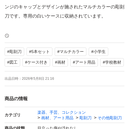
ンジのキャップとデザインが施されたマルチカラーの彫刻
刀です。専用の白いケースに収納されています。
よろしくお願いいたします。
#
彫刻刀
#
5本セット
#
マルチカラー
#
小学生
#
図工
#
ケース付き
#
画材
#
アート用品
#
学校教材
出品日時：
2026年5月8日 21:16
商品の情報
楽器、手芸、コレクション
カテゴリ
画材、アート用品
彫刻刀
その他彫刻刀
商品の状態
目立った傷や汚れなし