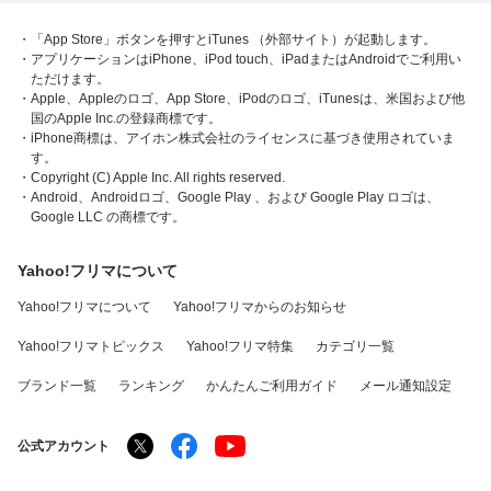
・「App Store」ボタンを押すとiTunes （外部サイト）が起動します。
・アプリケーションはiPhone、iPod touch、iPadまたはAndroidでご利用い
ただけます。
・Apple、Appleのロゴ、App Store、iPodのロゴ、iTunesは、米国および他
国のApple Inc.の登録商標です。
・iPhone商標は、アイホン株式会社のライセンスに基づき使用されていま
す。
・Copyright (C) Apple Inc. All rights reserved.
・Android、Androidロゴ、Google Play 、および Google Play ロゴは、
Google LLC の商標です。
Yahoo!フリマについて
Yahoo!フリマについて
Yahoo!フリマからのお知らせ
Yahoo!フリマトピックス
Yahoo!フリマ特集
カテゴリ一覧
ブランド一覧
ランキング
かんたんご利用ガイド
メール通知設定
公式アカウント