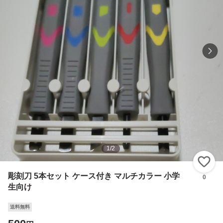
1
/
2
い
彫刻刀 5本セット ケース付き マルチカラー 小学
0
生向け
送料無料