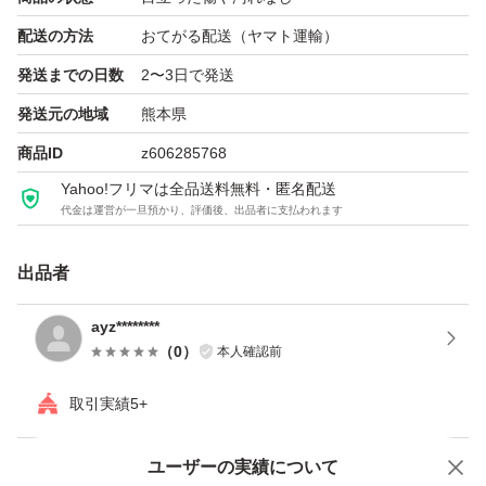
配送の方法
おてがる配送（ヤマト運輸）
発送までの日数
2〜3日で発送
発送元の地域
熊本県
商品ID
z606285768
Yahoo!フリマは全品送料無料・匿名配送
代金は運営が一旦預かり、評価後、出品者に支払われます
出品者
ayz********
（
0
）
本人確認前
取引実績5+
ユーザーの実績について
価格の相談
商品への質問