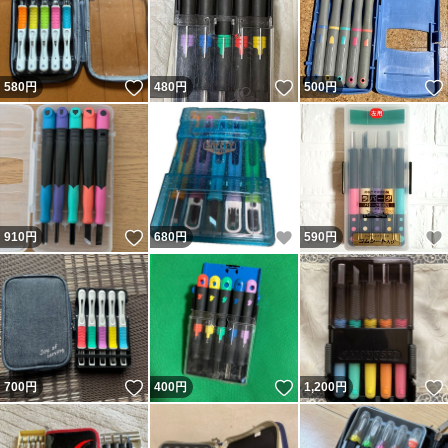
いいね！
いいね！
580
円
480
円
500
円
いいね！
いいね！
910
円
680
円
590
円
いいね！
いいね！
700
円
400
円
1,200
円