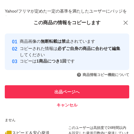
商品への質問からの値下げ交渉、不適切なカテゴリ変更依頼は禁止です
Yahoo!フリマが定めた一定の基準を満たしたユーザーにバッジを
付与しています
この商品をみている人にオススメ
この商品の情報をコピーします
安心取引出品者
最大10%対象
Yahoo!フリマの基準をクリアした安
安心取引出品者
商品画像の
無断転載は禁止
されています
心・安全なユーザーです
コピーされた情報は
必ずご自身の商品に合わせて編集
取引実績
してください
コピーは
1商品につき1回
です
このユーザーはYahoo!フリマの取
取引実績◯+
いいね！
いいね！
500
円
550
円
650
円
引を完了させた実績があります
商品情報コピー機能について
このユーザーは他フリマサービス
他フリマ実績◯+
出品ページへ
での取引実績があります
キャンセル
スピード&安心発送
いいね！
いいね！
550
※このバッジは実績に基づく表示であり、発送を保証しているものではあり
円
600
円
550
円
ません
このユーザーは高頻度で24時間以内
スピード＆安心発送
＆設定した発送日数内に発送していま