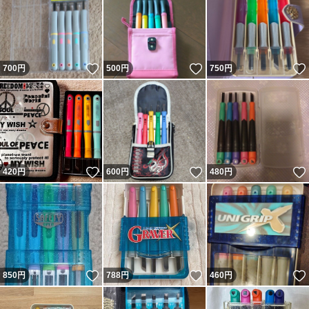
いいね！
いいね！
700
円
500
円
750
円
いいね！
いいね！
420
円
600
円
480
円
いいね！
いいね！
850
円
788
円
460
円