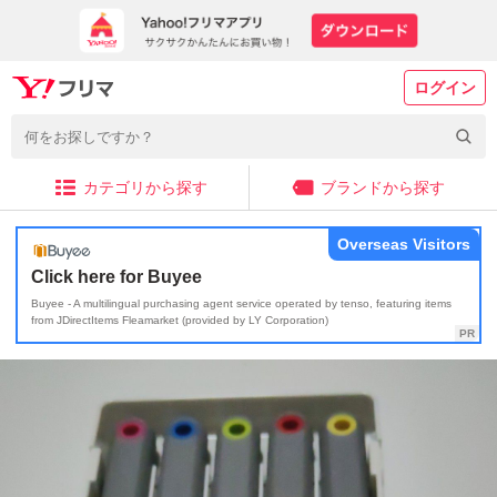
ログイン
カテゴリから探す
ブランドから探す
Overseas Visitors
Click here for Buyee
Buyee - A multilingual purchasing agent service operated by tenso, featuring items
from JDirectItems Fleamarket (provided by LY Corporation)