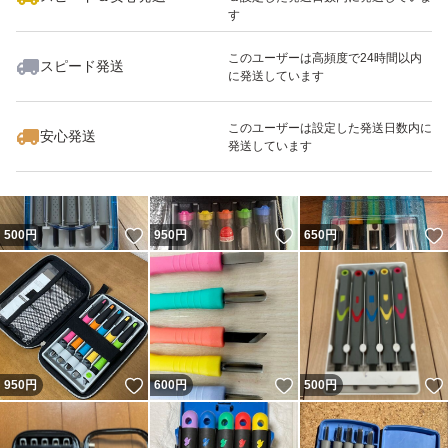
す
このユーザーは高頻度で24時間以内
スピード発送
に発送しています
いいね！
いいね！
580
円
500
円
500
円
このユーザーは設定した発送日数内に
安心発送
発送しています
いいね！
いいね！
500
円
950
円
650
円
いいね！
いいね！
950
円
600
円
500
円