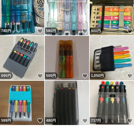
いいね！
いいね！
780
円
580
円
900
円
いいね！
いいね！
690
円
500
円
1,050
円
いいね！
いいね！
599
円
480
円
737
円