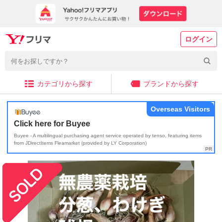
ログイン
カテゴリから探す
ブランドから探す
Overseas Visitors
Click here for Buyee
Buyee - A multilingual purchasing agent service operated by tenso, featuring items
from JDirectItems Fleamarket (provided by LY Corporation)