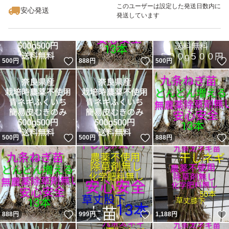
このユーザーは設定した発送日数内に
安心発送
発送しています
いいね！
いいね！
500
円
888
円
500
円
いいね！
いいね！
500
円
500
円
888
円
いいね！
いいね！
888
円
999
円
1,188
円