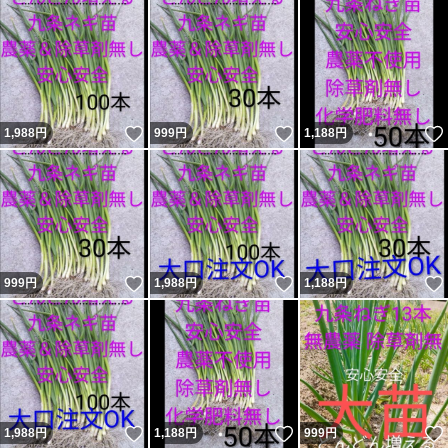
いいね！
いいね！
1,988
円
999
円
1,188
円
いいね！
いいね！
999
円
1,988
円
1,188
円
いいね！
いいね！
1,988
円
1,188
円
999
円