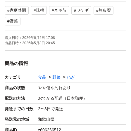
小さな球根も植えておけば大きく育ちます。
#
家庭菜園
#
球根
#
ネギ苗
#
ワケギ
#
無農薬
植えておけば、数回切って食べても又、育ってくるので便
利です。
#
野菜
購入日時：
2026年6月2日 17:08
生物ですので、返品不可です。
出品日時：
2026年5月8日 20:45
商品の情報
カテゴリ
食品
野菜
ねぎ
商品の状態
やや傷や汚れあり
配送の方法
おてがる配送（日本郵便）
発送までの日数
2〜3日で発送
発送元の地域
和歌山県
商品ID
z606266512