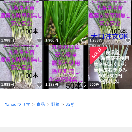
いいね！
いいね！
1,988
円
1,900
円
1,988
円
いいね！
いいね！
1,988
円
1,188
円
500
円
Yahoo!フリマ
食品
野菜
ねぎ