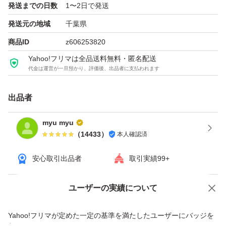
発送までの日数
1〜2日で発送
発送元の地域
千葉県
・正規品に関する質問について
商品ID
z606253820
出品商品は全て正規品になります。少しでも気にされる方
Yahoo!フリマは全品送料無料・匿名配送
はご購入をお控えください。
代金は運営が一旦預かり、評価後、出品者に支払われます
以上、よろしくお願い申し上げます。
出品者
myu myu
（
14433
）
本人確認済
安心取引出品者
取引実績99+
ユーザーの実績について
価格の相談
商品への質問
商品への質問からの値下げ交渉、不適切なカテゴリ変更依頼は禁止です
Yahoo!フリマが定めた一定の基準を満たしたユーザーにバッジを