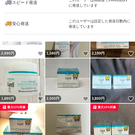
スピード発送
に発送しています
いいね！
いいね！
2,180
円
2,170
円
3,248
円
最大10%対象
最大10%対象
このユーザーは設定した発送日数内に
安心発送
発送しています
いいね！
いいね！
2,990
円
1,580
円
2,199
円
いいね！
いいね！
1,880
円
2,500
円
3,800
円
最大10%対象
最大10%対象