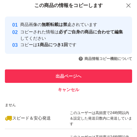
付与しています
この商品をみている人にオススメ
この商品の情報をコピーします
安心取引出品者
最大10%対象
最大10%対象
最大10%対象
Yahoo!フリマの基準をクリアした安
安心取引出品者
商品画像の
無断転載は禁止
されています
心・安全なユーザーです
コピーされた情報は
必ずご自身の商品に合わせて編集
取引実績
してください
コピーは
1商品につき1回
です
このユーザーはYahoo!フリマの取
取引実績◯+
いいね！
いいね！
2,160
円
2,240
円
2,180
円
引を完了させた実績があります
商品情報コピー機能について
最大10%対象
最大10%対象
最大10%対象
このユーザーは他フリマサービス
他フリマ実績◯+
出品ページへ
での取引実績があります
キャンセル
スピード&安心発送
いいね！
いいね！
3,199
※このバッジは実績に基づく表示であり、発送を保証しているものではあり
円
3,200
円
3,190
円
ません
このユーザーは高頻度で24時間以内
スピード＆安心発送
＆設定した発送日数内に発送していま
す
このユーザーは高頻度で24時間以内