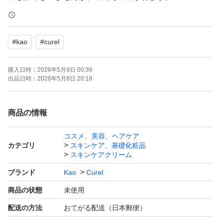
・発送について
#
kao
#
curel
お支払いが完了された時点から2日以内に発送いたしま
す。
購入日時：
2026年5月9日 00:39
急ぎ、発送の催促はご遠慮ください。
出品日時：
2026年5月8日 20:18
・訳ありについて
商品の情報
新品未開封ですが、シール剥がし跡や箱潰れ等がございま
コスメ、美容、ヘアケア
す。
カテゴリ
スキンケア、基礎化粧品
スキンケアクリーム
・梱包について
ブランド
Kao
Curel
箱のままOPP袋のみで梱包し、発送いたします。
商品の状態
未使用
紙製の外袋（ゆうパケットポストmini封筒等）を使用する
配送の方法
おてがる配送（日本郵便）
場合がございます。