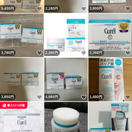
いいね！
いいね！
5,400
円
2,180
円
3,900
円
いいね！
いいね！
3,780
円
2,380
円
2,398
円
いいね！
いいね！
3,950
円
4,980
円
1,490
円
最大10%対象