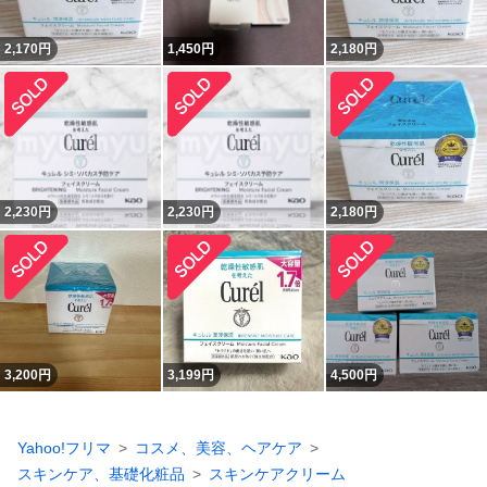
2,170
円
1,450
円
2,180
円
2,230
円
2,230
円
2,180
円
3,200
円
3,199
円
4,500
円
Yahoo!フリマ
コスメ、美容、ヘアケア
スキンケア、基礎化粧品
スキンケアクリーム