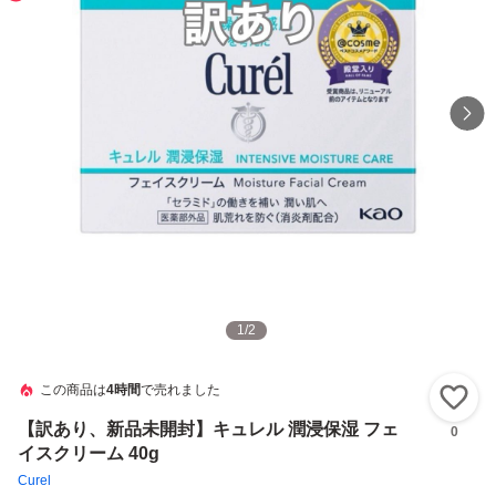
1
/
2
この商品は
4時間
で売れました
い
【訳あり、新品未開封】キュレル 潤浸保湿 フェ
0
イスクリーム 40g
Curel