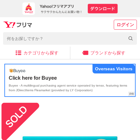
ログイン
カテゴリから探す
ブランドから探す
Overseas Visitors
Click here for Buyee
Buyee - A multilingual purchasing agent service operated by tenso, featuring items
from JDirectItems Fleamarket (provided by LY Corporation)