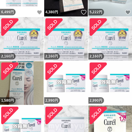
いいね！
いいね！
6,499
円
4,380
円
5,222
円
2,160
円
2,160
円
2,160
円
1,580
円
2,990
円
2,990
円