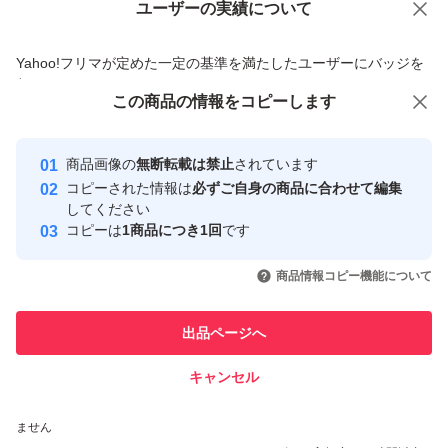
ユーザーの実績について
価格の相談
商品への質問
商品への質問からの値下げ交渉、不適切なカテゴリ変更依頼は禁止です
Yahoo!フリマが定めた一定の基準を満たしたユーザーにバッジを
付与しています
この商品をみている人にオススメ
この商品の情報をコピーします
安心取引出品者
最大10%対象
最大10%対象
Yahoo!フリマの基準をクリアした安
安心取引出品者
商品画像の
無断転載は禁止
されています
心・安全なユーザーです
コピーされた情報は
必ずご自身の商品に合わせて編集
取引実績
してください
コピーは
1商品につき1回
です
このユーザーはYahoo!フリマの取
取引実績◯+
いいね！
いいね！
4,020
円
4,900
円
5,200
円
引を完了させた実績があります
商品情報コピー機能について
最大10%対象
最大10%対象
このユーザーは他フリマサービス
他フリマ実績◯+
出品ページへ
での取引実績があります
キャンセル
スピード&安心発送
いいね！
いいね！
4,100
※このバッジは実績に基づく表示であり、発送を保証しているものではあり
円
7,700
円
3,680
円
ません
最大10%対象