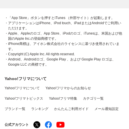
・「App Store」ボタンを押すとiTunes （外部サイト）が起動します。
・アプリケーションはiPhone、iPod touch、iPadまたはAndroidでご利用い
ただけます。
・Apple、Appleのロゴ、App Store、iPodのロゴ、iTunesは、米国および他
国のApple Inc.の登録商標です。
・iPhone商標は、アイホン株式会社のライセンスに基づき使用されていま
す。
・Copyright (C) Apple Inc. All rights reserved.
・Android、Androidロゴ、Google Play 、および Google Play ロゴは、
Google LLC の商標です。
Yahoo!フリマについて
Yahoo!フリマについて
Yahoo!フリマからのお知らせ
Yahoo!フリマトピックス
Yahoo!フリマ特集
カテゴリ一覧
ブランド一覧
ランキング
かんたんご利用ガイド
メール通知設定
公式アカウント