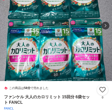
1
/
2
この商品は
58分
で売れました
い
ファンケル 大人のカロリミット 15回分 6袋セッ
0
ト FANCL
FANCL