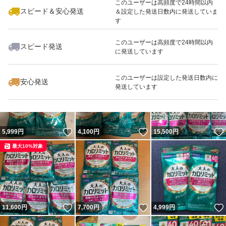
このユーザーは高頻度で24時間以内
スピード＆安心発送
＆設定した発送日数内に発送していま
す
このユーザーは高頻度で24時間以内
スピード発送
に発送しています
いいね！
いいね！
5,180
円
7,700
円
5,900
円
最大10%対象
このユーザーは設定した発送日数内に
安心発送
発送しています
いいね！
いいね！
5,999
円
4,100
円
15,500
円
最大10%対象
いいね！
いいね！
11,600
円
7,700
円
4,999
円