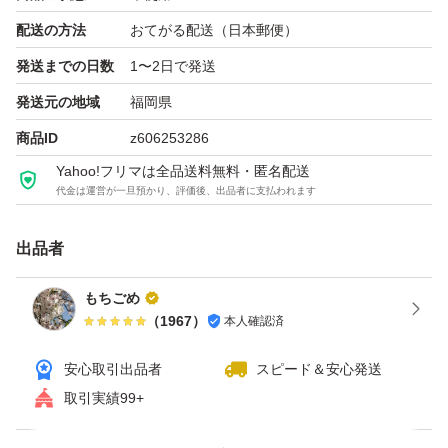
配送の方法
おてがる配送（日本郵便）
発送までの日数
1〜2日で発送
発送元の地域
福岡県
商品ID
z606253286
Yahoo!フリマは全品送料無料・匿名配送
代金は運営が一旦預かり、評価後、出品者に支払われます
出品者
もちごめ
（
1967
）
本人確認済
安心取引出品者
スピード＆安心発送
取引実績99+