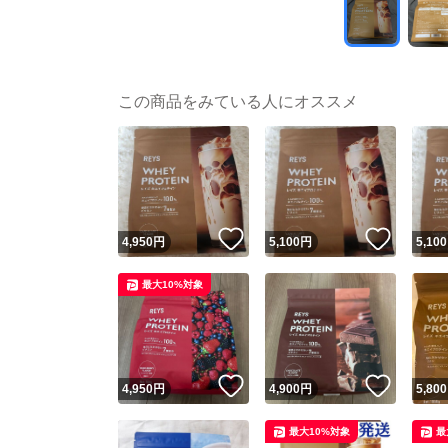
この商品をみている人にオススメ
いいね！
いいね
4,950
円
5,100
円
5,100
最大10%対象
いいね！
いいね
4,950
円
4,900
円
5,800
最大10%対象
最