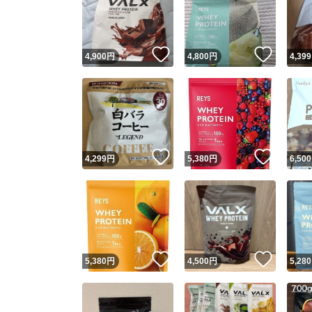
いいね！
いいね
4,900
円
4,800
円
4,399
いいね！
いいね
4,299
円
5,380
円
6,500
Yaho
安心取引
安心
いいね！
いいね
5,380
円
4,500
円
5,280
取引実績
取引