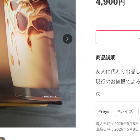
4,900
円
商品説明
友人に代わり出品
現行のお値段でよ
#
reys
#
レイズ
購入日時：
2026年5月8日 
出品日時：
2026年5月8日 