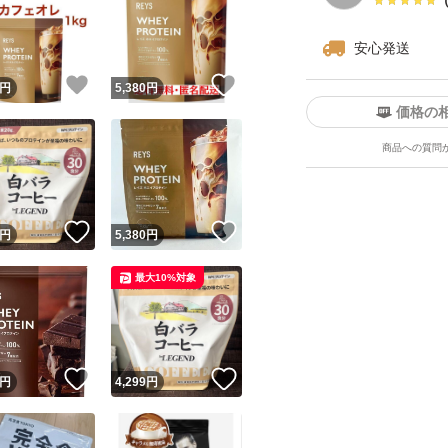
安心発送
！
いいね！
いいね！
円
5,380
円
価格の
商品への質問
！
いいね！
いいね！
円
5,380
円
最大10%対象
！
いいね！
いいね！
円
4,299
円