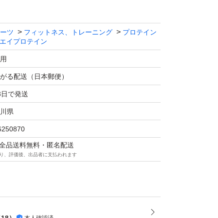
ーツ
フィットネス、トレーニング
プロテイン
エイプロテイン
用
がる配送（日本郵便）
3日で発送
川県
6250870
マは全品送料無料・匿名配送
り、評価後、出品者に支払われます
（
18
）
本人確認済