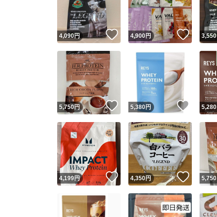
他フ
いいね！
いいね
4,090
円
4,900
円
3,550
スピード
※このバッ
スピ
いいね！
いいね
5,750
円
5,380
円
5,280
スピ
安心
いいね！
いいね
4,199
円
4,350
円
5,750