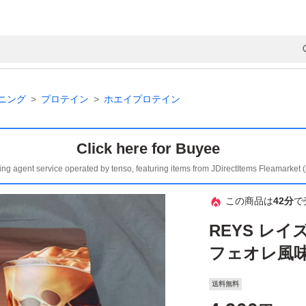
ニング
プロテイン
ホエイプロテイン
Click here for Buyee
ing agent service operated by tenso, featuring items from JDirectItems Fleamarket 
この商品は
42分
で
REYS レ
フェオレ風味
送料無料