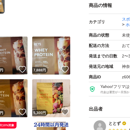
商品の情報
スポ
カテゴリ
ホ
商品の状態
未使
配送の方法
おて
発送までの日数
2〜
発送元の地域
神奈
！
いいね！
いいね！
円
7,888
円
商品ID
z60
Yahoo!フリ
代金は運営が一旦預か
出品者
！
いいね！
いいね！
円
5,300
円
ととず
大10%対象