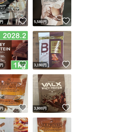
商品情報コピー機
リマ実績◯+
このユーザーは他フリマサービスでの取引実績があります
！
いいね！
いいね！
円
5,580
円
出品ページへ
&安心発送
キャンセル
ジは実績に基づく表示であり、発送を保証しているものではありません
このユーザーは高頻度で24時間以内＆設定した発送日数内に
ード＆安心発送
ます
！
いいね！
いいね！
円
3,190
円
ード発送
このユーザーは高頻度で24時間以内に発送しています
発送
このユーザーは設定した発送日数内に発送しています
！
いいね！
いいね！
円
3,900
円