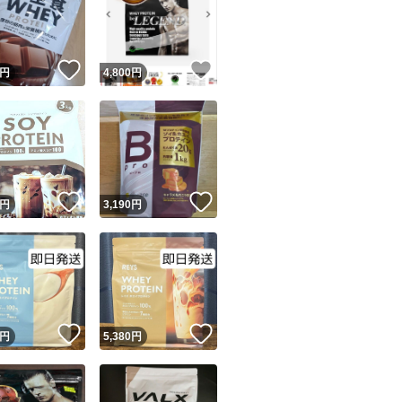
！
いいね！
いいね！
円
4,800
円
ユーザーの実績について
！
いいね！
いいね！
円
3,190
円
o!フリマが定めた一定の基準を満たしたユーザーにバッジを付与しています
出品者
この商品の情報をコピーします
取引出品者
Yahoo!フリマの基準をクリアした安心・安全なユーザーです
！
いいね！
いいね！
商品画像の
無断転載は禁止
されています
円
5,380
円
コピーされた情報は
必ずご自身の商品に合わせて編集
してください
コピーは
1商品につき1回
です
実績◯+
このユーザーはYahoo!フリマの取引を完了させた実績があり