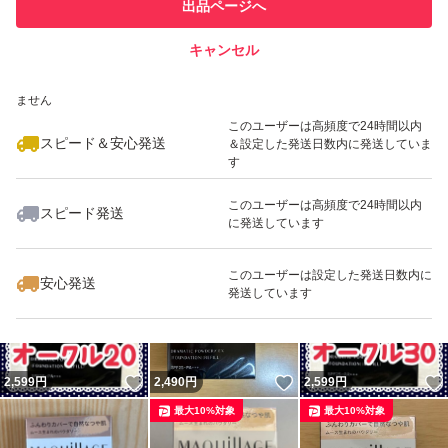
他フリマ実績◯+
出品ページへ
での取引実績があります
キャンセル
スピード&安心発送
いいね！
いいね！
2,469
※このバッジは実績に基づく表示であり、発送を保証しているものではあり
円
2,500
円
2,489
円
ません
最大10%対象
最大10%対象
最大10%対象
このユーザーは高頻度で24時間以内
スピード＆安心発送
＆設定した発送日数内に発送していま
す
このユーザーは高頻度で24時間以内
スピード発送
に発送しています
いいね！
いいね！
2,490
円
2,499
円
2,499
円
最大10%対象
最大10%対象
最大10%対象
このユーザーは設定した発送日数内に
安心発送
発送しています
いいね！
いいね！
2,599
円
2,490
円
2,599
円
最大10%対象
最大10%対象