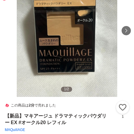
1
/
2
この商品は
2分
で売れました
い
【新品】マキアージュ ドラマティックパウダリ
1
ー EX #オークル20 レフィル
MAQuillAGE