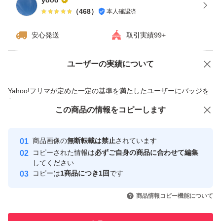
yooo
（
468
）
本人確認済
安心発送
取引実績99+
ユーザーの実績について
価格の相談
商品への質問
商品への質問からの値下げ交渉、不適切なカテゴリ変更依頼は禁止です
Yahoo!フリマが定めた一定の基準を満たしたユーザーにバッジを
付与しています
この商品をみている人にオススメ
この商品の情報をコピーします
安心取引出品者
最大10%対象
最大10%対象
最大10%対象
Yahoo!フリマの基準をクリアした安
安心取引出品者
商品画像の
無断転載は禁止
されています
心・安全なユーザーです
コピーされた情報は
必ずご自身の商品に合わせて編集
取引実績
してください
コピーは
1商品につき1回
です
このユーザーはYahoo!フリマの取
取引実績◯+
いいね！
いいね！
2,499
円
2,499
円
2,499
円
引を完了させた実績があります
商品情報コピー機能について
最大10%対象
最大10%対象
最大10%対象
このユーザーは他フリマサービス