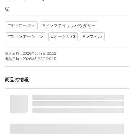
【商品名】ドラマティックパウダリー EX
【カラー】オークル20
#
マキアージュ
#
ドラマティックパウダリー
【SPF/PA】SPF25 PA+++
【付属品】やわらかフィットスポンジ
#
ファンデーション
#
オークル20
#
レフィル
【商品の状態】未使用
購入日時：
2026年5月8日 20:12
出品日時：
2026年5月8日 20:10
よろしくお願いいたします。
商品の情報