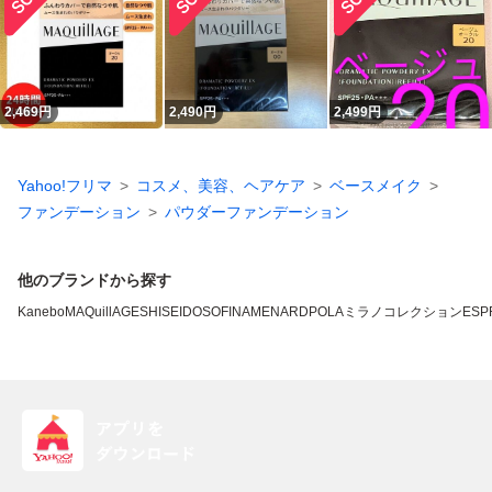
2,469
円
2,490
円
2,499
円
Yahoo!フリマ
コスメ、美容、ヘアケア
ベースメイク
ファンデーション
パウダーファンデーション
他のブランドから探す
Kanebo
MAQuillAGE
SHISEIDO
SOFINA
MENARD
POLA
ミラノコレクション
ESP