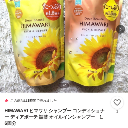
1
/
2
この商品は
1時間
で売れました
い
HIMAWARI ヒマワリ シャンプー コンディショナ
1
ー ディアボーテ 詰替 オイルインシャンプー 1.
6回分