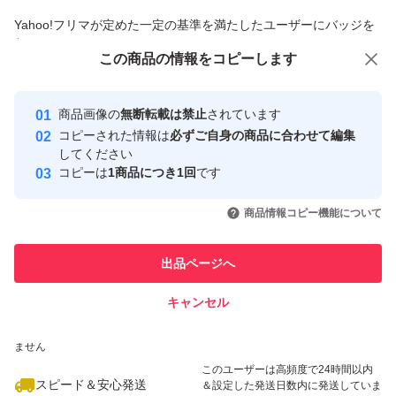
商品への質問からの値下げ交渉、不適切なカテゴリ変更依頼は禁止です
Yahoo!フリマが定めた一定の基準を満たしたユーザーにバッジを
付与しています
この商品をみている人にオススメ
この商品の情報をコピーします
安心取引出品者
最大10%対象
最大10%対象
最大10%対象
Yahoo!フリマの基準をクリアした安
安心取引出品者
商品画像の
無断転載は禁止
されています
心・安全なユーザーです
コピーされた情報は
必ずご自身の商品に合わせて編集
取引実績
してください
コピーは
1商品につき1回
です
このユーザーはYahoo!フリマの取
取引実績◯+
いいね！
いいね！
2,080
円
2,080
円
2,080
円
引を完了させた実績があります
商品情報コピー機能について
最大10%対象
このユーザーは他フリマサービス
他フリマ実績◯+
出品ページへ
での取引実績があります
キャンセル
スピード&安心発送
いいね！
いいね！
2,080
※このバッジは実績に基づく表示であり、発送を保証しているものではあり
円
2,080
円
1,950
円
ません
最大10%対象
最大10%対象
最大10%対象
このユーザーは高頻度で24時間以内
スピード＆安心発送
＆設定した発送日数内に発送していま