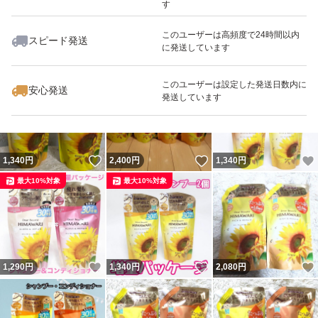
す
このユーザーは高頻度で24時間以内
スピード発送
に発送しています
いいね！
いいね！
2,450
円
1,340
円
1,290
円
最大10%対象
このユーザーは設定した発送日数内に
安心発送
発送しています
いいね！
いいね！
1,340
円
2,400
円
1,340
円
最大10%対象
最大10%対象
いいね！
いいね！
1,290
円
1,340
円
2,080
円