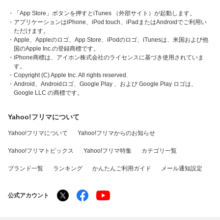
・「App Store」ボタンを押すとiTunes （外部サイト）が起動します。
・アプリケーションはiPhone、iPod touch、iPadまたはAndroidでご利用い
ただけます。
・Apple、Appleのロゴ、App Store、iPodのロゴ、iTunesは、米国および他
国のApple Inc.の登録商標です。
・iPhone商標は、アイホン株式会社のライセンスに基づき使用されていま
す。
・Copyright (C) Apple Inc. All rights reserved.
・Android、Androidロゴ、Google Play 、および Google Play ロゴは、
Google LLC の商標です。
Yahoo!フリマについて
Yahoo!フリマについて
Yahoo!フリマからのお知らせ
Yahoo!フリマトピックス
Yahoo!フリマ特集
カテゴリ一覧
ブランド一覧
ランキング
かんたんご利用ガイド
メール通知設定
公式アカウント