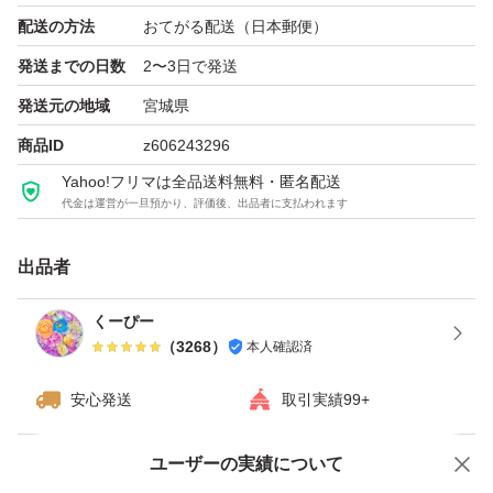
配送の方法
おてがる配送（日本郵便）
発送までの日数
2〜3日で発送
発送元の地域
宮城県
商品ID
z606243296
Yahoo!フリマは全品送料無料・匿名配送
代金は運営が一旦預かり、評価後、出品者に支払われます
出品者
くーぴー
（
3268
）
本人確認済
安心発送
取引実績99+
ユーザーの実績について
価格の相談
商品への質問