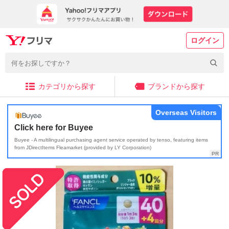
ログイン
カテゴリから探す
ブランドから探す
Overseas Visitors
Click here for Buyee
Buyee - A multilingual purchasing agent service operated by tenso, featuring items
from JDirectItems Fleamarket (provided by LY Corporation)