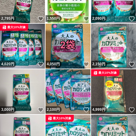
いいね！
いいね！
2,795
円
1,550
円
2,090
円
最大10%対象
いいね！
いいね！
4,020
円
4,050
円
2,150
円
最大10%対象
いいね！
いいね！
3,000
円
2,100
円
4,999
円
最大10%対象