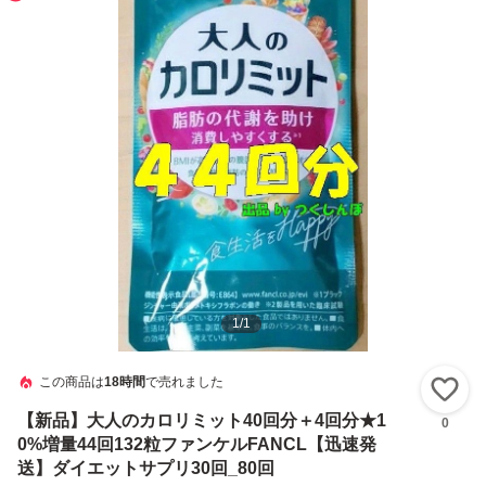
1
/
1
この商品は
18時間
で売れました
い
【新品】大人のカロリミット40回分＋4回分★1
0
0%増量44回132粒ファンケルFANCL【迅速発
送】ダイエットサプリ30回_80回