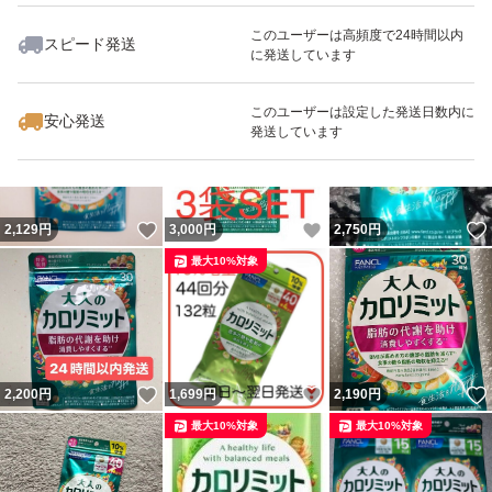
このユーザーは高頻度で24時間以内
スピード発送
に発送しています
いいね！
いいね！
2,920
円
2,150
円
2,900
円
このユーザーは設定した発送日数内に
安心発送
発送しています
いいね！
いいね！
2,129
円
3,000
円
2,750
円
最大10%対象
いいね！
いいね！
2,200
円
1,699
円
2,190
円
最大10%対象
最大10%対象