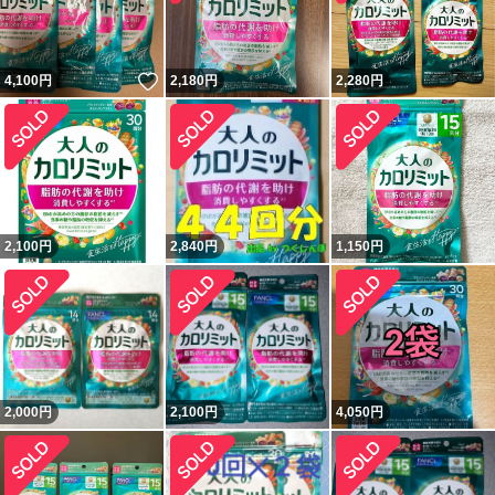
いいね！
4,100
円
2,180
円
2,280
円
2,100
円
2,840
円
1,150
円
2,000
円
2,100
円
4,050
円