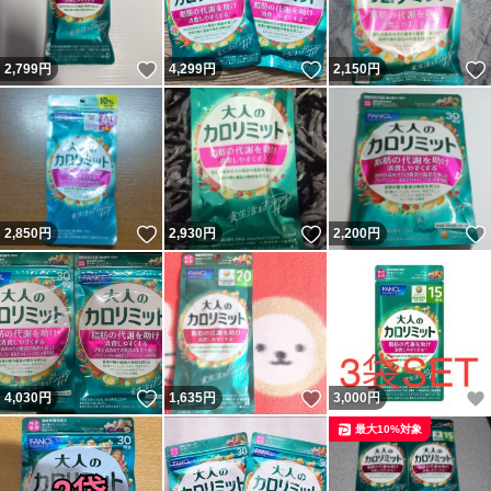
いいね！
いいね！
2,799
円
4,299
円
2,150
円
いいね！
いいね！
2,850
円
2,930
円
2,200
円
いいね！
いいね！
4,030
円
1,635
円
3,000
円
最大10%対象