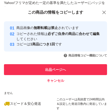
Yahoo!フリマが定めた一定の基準を満たしたユーザーにバッジを
付与しています
この商品をみている人にオススメ
この商品の情報をコピーします
安心取引出品者
最大10%対象
最大10%対象
Yahoo!フリマの基準をクリアした安
安心取引出品者
商品画像の
無断転載は禁止
されています
心・安全なユーザーです
コピーされた情報は
必ずご自身の商品に合わせて編集
取引実績
してください
コピーは
1商品につき1回
です
このユーザーはYahoo!フリマの取
取引実績◯+
いいね！
いいね！
2,890
円
2,678
円
2,700
円
引を完了させた実績があります
商品情報コピー機能について
最大10%対象
最大10%対象
このユーザーは他フリマサービス
他フリマ実績◯+
出品ページへ
での取引実績があります
キャンセル
スピード&安心発送
いいね！
いいね！
2,890
※このバッジは実績に基づく表示であり、発送を保証しているものではあり
円
2,239
円
4,990
円
ません
最大10%対象
このユーザーは高頻度で24時間以内
スピード＆安心発送
＆設定した発送日数内に発送していま
す