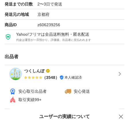
発送までの日数
2〜3日で発送
発送元の地域
京都府
商品ID
z606239256
Yahoo!フリマは全品送料無料・匿名配送
代金は運営が一旦預かり、評価後、出品者に支払われます
出品者
つくしんぼ
（
3548
）
本人確認済
安心取引出品者
安心発送
取引実績99+
ユーザーの実績について
価格の相談
商品への質問
商品への質問からの値下げ交渉、不適切なカテゴリ変更依頼は禁止です