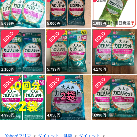
5,699
円
5,000
円
1,699
円
2,100
円
5,799
円
4,170
円
4,990
円
4,050
円
3,990
円
Yahoo!フリマ
ダイエット、健康
ダイエット