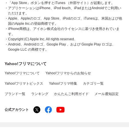
・「App Store」ボタンを押すとiTunes （外部サイト）が起動します。
・アプリケーションはiPhone、iPod touch、iPadまたはAndroidでご利用い
ただけます。
・Apple、Appleのロゴ、App Store、iPodのロゴ、iTunesは、米国および他
国のApple Inc.の登録商標です。
・iPhone商標は、アイホン株式会社のライセンスに基づき使用されていま
す。
・Copyright (C) Apple Inc. All rights reserved.
・Android、Androidロゴ、Google Play 、および Google Play ロゴは、
Google LLC の商標です。
Yahoo!フリマについて
Yahoo!フリマについて
Yahoo!フリマからのお知らせ
Yahoo!フリマトピックス
Yahoo!フリマ特集
カテゴリ一覧
ブランド一覧
ランキング
かんたんご利用ガイド
メール通知設定
公式アカウント