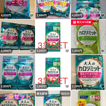
いいね！
いいね！
4,050
円
3,999
円
4,050
円
最大10%対象
いいね！
いいね！
2,098
円
3,000
円
1,500
円
いいね！
いいね！
2,800
円
3,000
円
2,299
円