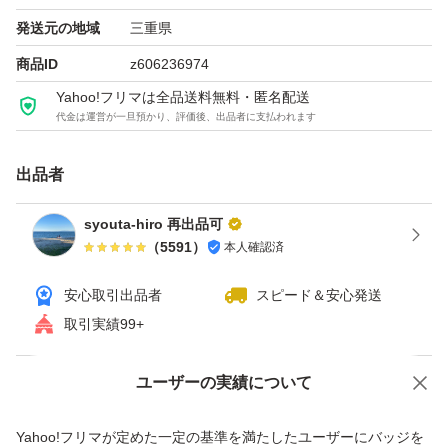
発送元の地域
三重県
商品ID
z606236974
Yahoo!フリマは全品送料無料・匿名配送
代金は運営が一旦預かり、評価後、出品者に支払われます
出品者
syouta-hiro 再出品可
（
5591
）
本人確認済
安心取引出品者
スピード＆安心発送
取引実績99+
ユーザーの実績について
価格の相談
商品への質問
商品への質問からの値下げ交渉、不適切なカテゴリ変更依頼は禁止です
Yahoo!フリマが定めた一定の基準を満たしたユーザーにバッジを