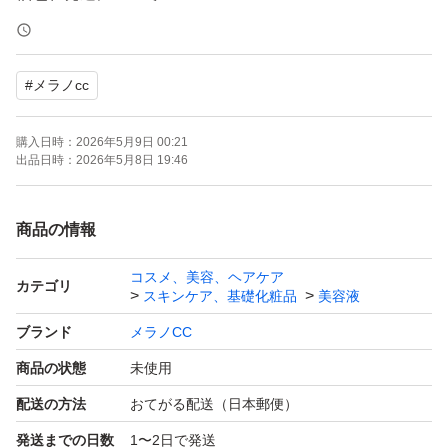
ゆうパケットポストミニで発送します。
ゆうパケットポストミニ封筒に商品を直接入れるだけの簡
#
メラノcc
易梱包となります。
購入日時：
2026年5月9日 00:21
出品日時：
2026年5月8日 19:46
商品の情報
コスメ、美容、ヘアケア
カテゴリ
スキンケア、基礎化粧品
美容液
ブランド
メラノCC
商品の状態
未使用
配送の方法
おてがる配送（日本郵便）
発送までの日数
1〜2日で発送