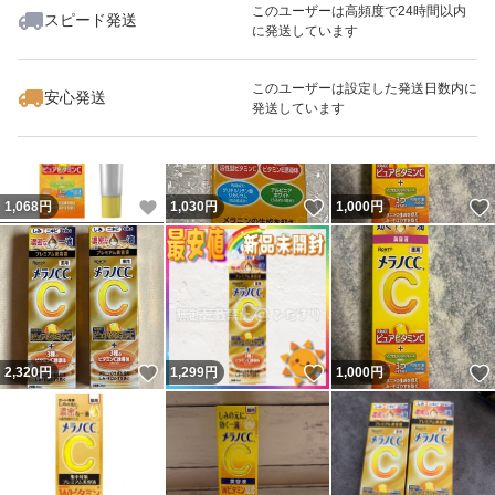
このユーザーは高頻度で24時間以内
スピード発送
に発送しています
いいね！
いいね！
1,350
円
2,390
円
1,300
円
このユーザーは設定した発送日数内に
安心発送
発送しています
いいね！
いいね！
1,068
円
1,030
円
1,000
円
いいね！
いいね！
2,320
円
1,299
円
1,000
円