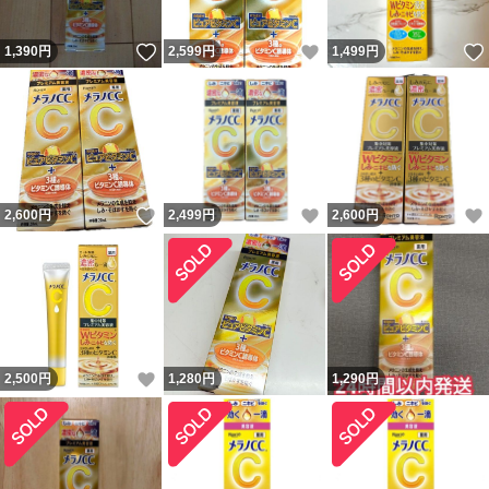
いいね！
いいね！
1,390
円
2,599
円
1,499
円
いいね！
いいね！
2,600
円
2,499
円
2,600
円
いいね！
2,500
円
1,280
円
1,290
円