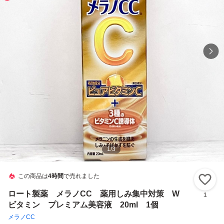
1
/
3
この商品は
4時間
で売れました
い
ロート製薬 メラノCC 薬用しみ集中対策 W
1
ビタミン プレミアム美容液 20ml 1個
メラノCC