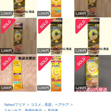
1,290
円
1,000
円
1,280
円
1,280
円
1,290
円
1,290
円
1,000
円
1,000
円
1,290
円
Yahoo!フリマ
コスメ、美容、ヘアケア
スキンケア、基礎化粧品
美容液