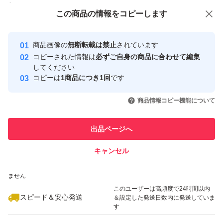
付与しています
この商品をみている人にオススメ
この商品の情報をコピーします
安心取引出品者
最大10%対象
最大10%対象
最大10%対象
Yahoo!フリマの基準をクリアした安
安心取引出品者
商品画像の
無断転載は禁止
されています
心・安全なユーザーです
コピーされた情報は
必ずご自身の商品に合わせて編集
取引実績
してください
コピーは
1商品につき1回
です
このユーザーはYahoo!フリマの取
取引実績◯+
いいね！
いいね！
1,000
円
1,290
円
1,290
円
引を完了させた実績があります
商品情報コピー機能について
最大10%対象
最大10%対象
このユーザーは他フリマサービス
他フリマ実績◯+
出品ページへ
での取引実績があります
キャンセル
スピード&安心発送
いいね！
いいね！
1,030
※このバッジは実績に基づく表示であり、発送を保証しているものではあり
円
1,500
円
1,065
円
ません
最大10%対象
このユーザーは高頻度で24時間以内
スピード＆安心発送
＆設定した発送日数内に発送していま
す