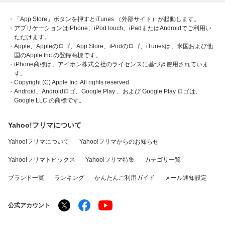
・「App Store」ボタンを押すとiTunes （外部サイト）が起動します。
・アプリケーションはiPhone、iPod touch、iPadまたはAndroidでご利用い
ただけます。
・Apple、Appleのロゴ、App Store、iPodのロゴ、iTunesは、米国および他
国のApple Inc.の登録商標です。
・iPhone商標は、アイホン株式会社のライセンスに基づき使用されていま
す。
・Copyright (C) Apple Inc. All rights reserved.
・Android、Androidロゴ、Google Play 、および Google Play ロゴは、
Google LLC の商標です。
Yahoo!フリマについて
Yahoo!フリマについて
Yahoo!フリマからのお知らせ
Yahoo!フリマトピックス
Yahoo!フリマ特集
カテゴリ一覧
ブランド一覧
ランキング
かんたんご利用ガイド
メール通知設定
公式アカウント