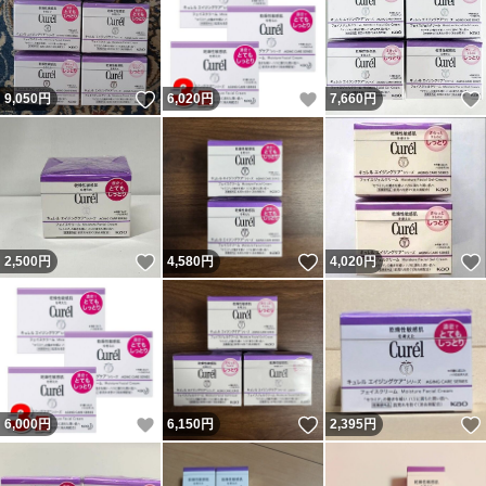
いいね！
いいね！
9,050
円
6,020
円
7,660
円
いいね！
いいね！
2,500
円
4,580
円
4,020
円
いいね！
いいね！
6,000
円
6,150
円
2,395
円