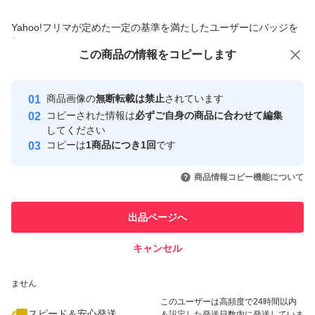
商品への質問からの値下げ交渉、不適切なカテゴリ変更依頼は禁止です
Yahoo!フリマが定めた一定の基準を満たしたユーザーにバッジを
付与しています
この商品をみている人にオススメ
この商品の情報をコピーします
安心取引出品者
最大10%対象
最大10%対象
最大10%対象
Yahoo!フリマの基準をクリアした安
安心取引出品者
商品画像の
無断転載は禁止
されています
心・安全なユーザーです
コピーされた情報は
必ずご自身の商品に合わせて編集
取引実績
してください
コピーは
1商品につき1回
です
このユーザーはYahoo!フリマの取
取引実績◯+
いいね！
いいね！
8,079
円
6,185
円
4,150
円
引を完了させた実績があります
商品情報コピー機能について
最大10%対象
最大10%対象
最大10%対象
このユーザーは他フリマサービス
他フリマ実績◯+
出品ページへ
での取引実績があります
キャンセル
スピード&安心発送
いいね！
いいね！
7,990
※このバッジは実績に基づく表示であり、発送を保証しているものではあり
円
4,100
円
4,300
円
ません
最大10%対象
最大10%対象
このユーザーは高頻度で24時間以内
スピード＆安心発送
＆設定した発送日数内に発送していま