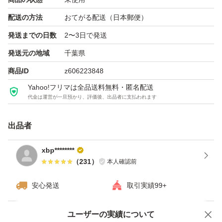
配送の方法
おてがる配送（日本郵便）
発送までの日数
2〜3日で発送
発送元の地域
千葉県
商品ID
z606223848
Yahoo!フリマは全品送料無料・匿名配送
代金は運営が一旦預かり、評価後、出品者に支払われます
出品者
xbp********
（
231
）
本人確認前
安心発送
取引実績99+
ユーザーの実績について
価格の相談
商品への質問