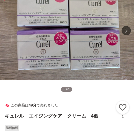
1
/
2
この商品は
49分
で売れました
い
キュレル エイジングケア クリーム 4個
1
送料無料