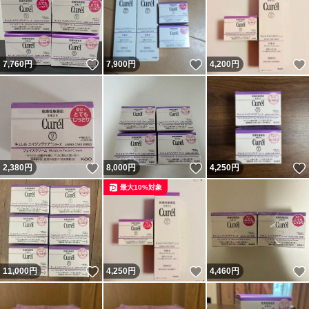
いいね！
いいね！
7,760
円
7,900
円
4,200
円
いいね！
いいね！
2,380
円
8,000
円
4,250
円
最大10%対象
いいね！
いいね！
11,000
円
4,250
円
4,460
円