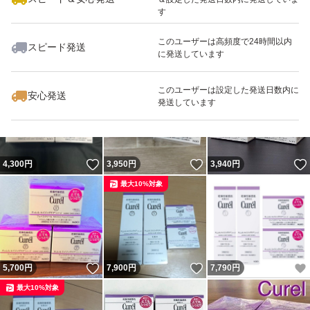
す
このユーザーは高頻度で24時間以内
スピード発送
に発送しています
いいね！
いいね！
4,295
円
4,499
円
5,880
円
最大10%対象
このユーザーは設定した発送日数内に
安心発送
発送しています
いいね！
いいね！
4,300
円
3,950
円
3,940
円
最大10%対象
いいね！
いいね！
5,700
円
7,900
円
7,790
円
最大10%対象