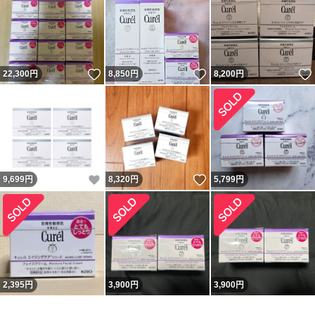
いいね！
いいね！
22,300
円
8,850
円
8,200
円
いいね！
いいね！
9,699
円
8,320
円
5,799
円
2,395
円
3,900
円
3,900
円