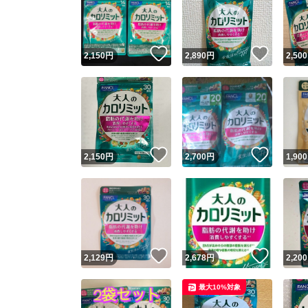
いいね！
いいね
2,150
円
2,890
円
2,500
いいね！
いいね
2,150
円
2,700
円
1,900
Yaho
安心取引
安心
いいね！
いいね
2,129
円
2,678
円
2,200
取引実績
最大10%対象
取引