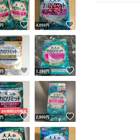
！
いいね！
いいね！
円
4,050
円
ユーザーの実績について
！
いいね！
いいね！
円
1,180
円
o!フリマが定めた一定の基準を満たしたユーザーにバッジを付与しています
出品者
この商品の情報をコピーします
取引出品者
Yahoo!フリマの基準をクリアした安心・安全なユーザーです
！
いいね！
いいね！
商品画像の
無断転載は禁止
されています
円
2,900
円
コピーされた情報は
必ずご自身の商品に合わせて編集
してください
コピーは
1商品につき1回
です
実績◯+
このユーザーはYahoo!フリマの取引を完了させた実績があり