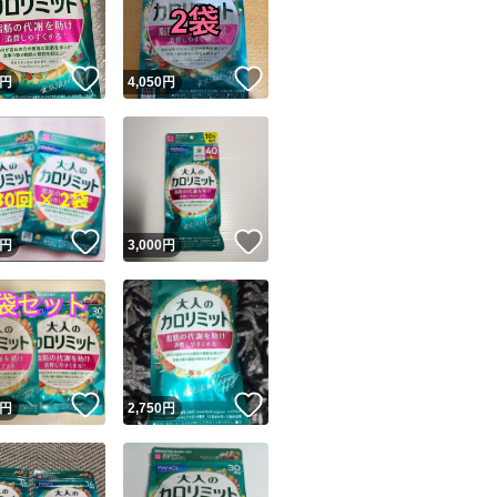
商品情報コピー機
リマ実績◯+
このユーザーは他フリマサービスでの取引実績があります
！
いいね！
いいね！
円
4,050
円
出品ページへ
&安心発送
キャンセル
ジは実績に基づく表示であり、発送を保証しているものではありません
このユーザーは高頻度で24時間以内＆設定した発送日数内に
ード＆安心発送
ます
！
いいね！
いいね！
円
3,000
円
ード発送
このユーザーは高頻度で24時間以内に発送しています
発送
このユーザーは設定した発送日数内に発送しています
！
いいね！
いいね！
円
2,750
円