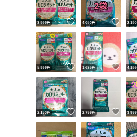
他フ
いいね！
いいね
3,999
円
4,050
円
2,190
スピード
※このバッ
スピ
いいね！
いいね
5,999
円
1,635
円
4,199
スピ
安心
いいね！
いいね
2,150
円
2,799
円
3,999