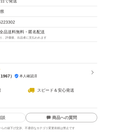
2日で発送
県
6223302
マは全品送料無料・匿名配送
り、評価後、出品者に支払われます
（
1967
）
本人確認済
者
スピード＆安心発送
相談
商品への質問
からの値下げ交渉、不適切なカテゴリ変更依頼は禁止です