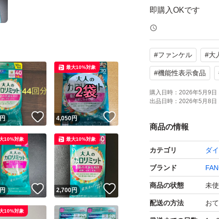
即購入OKです
お値下げはご遠慮
#
ファンケル
#
大
最大10%対象
#
機能性表示食品
購入日時：
2026年5月9日 
出品日時：
2026年5月8日 
！
いいね！
いいね！
円
4,050
円
商品の情報
大10%対象
最大10%対象
カテゴリ
ダイ
ブランド
FAN
商品の状態
未使
！
いいね！
いいね！
円
2,700
円
配送の方法
おて
大10%対象