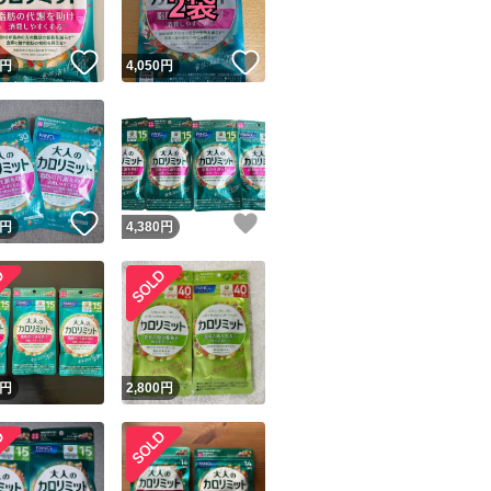
！
いいね！
いいね！
円
4,050
円
！
いいね！
いいね！
円
4,380
円
円
2,800
円