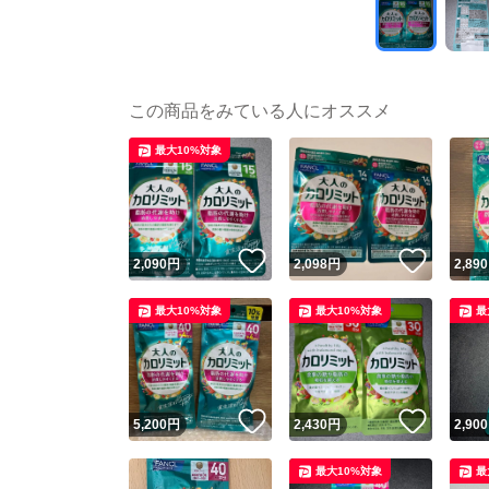
この商品をみている人にオススメ
最大10%対象
いいね！
いいね
2,090
円
2,098
円
2,890
最大10%対象
最大10%対象
最
いいね！
いいね
5,200
円
2,430
円
2,900
最大10%対象
最