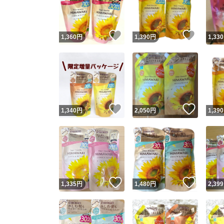
他フ
いいね！
いいね
1,360
円
1,390
円
1,330
スピード
※このバッ
スピ
いいね！
いいね
1,340
円
2,050
円
1,390
スピ
安心
いいね！
いいね
1,335
円
1,480
円
2,399