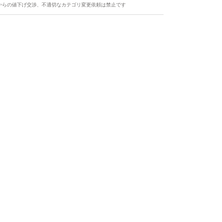
からの値下げ交渉、不適切なカテゴリ変更依頼は禁止です
ます