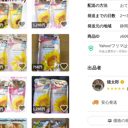
配送の方法
おて
ます。
発送までの日数
2〜
！
いいね！
いいね！
-----
円
1,290
円
発送元の地域
静岡
＊ペット(猫)がいま
商品ID
z60
確認してから梱包
Yahoo!フリ
ギーのある方はご
代金は運営が一旦預か
＊値下げ不可
！
いいね！
いいね！
円
758
円
出品者
＊カテ変不可
＊返品、クレーム
猫太郎
＊簡易包装で発送(
ただきます。)
安心発送
！
いいね！
いいね！
円
1,290
円
上記ご了承いただ
価格の