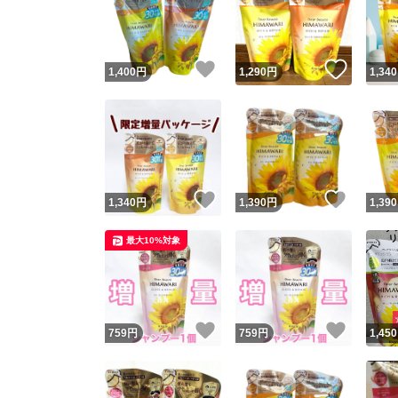
いいね！
いいね
1,400
円
1,290
円
1,340
いいね！
いいね
1,340
円
1,390
円
1,390
Yaho
最大10%対象
安心取引
安心
いいね！
いいね
759
円
759
円
1,450
取引実績
取引