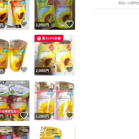
商品への質問
！
いいね！
いいね！
円
2,050
円
最大10%対象
ユーザーの実績について
！
いいね！
いいね！
円
2,080
円
o!フリマが定めた一定の基準を満たしたユーザーにバッジを付与しています
出品者
この商品の情報をコピーします
取引出品者
Yahoo!フリマの基準をクリアした安心・安全なユーザーです
！
いいね！
いいね！
商品画像の
無断転載は禁止
されています
円
1,280
円
コピーされた情報は
必ずご自身の商品に合わせて編集
してください
コピーは
1商品につき1回
です
実績◯+
このユーザーはYahoo!フリマの取引を完了させた実績があり