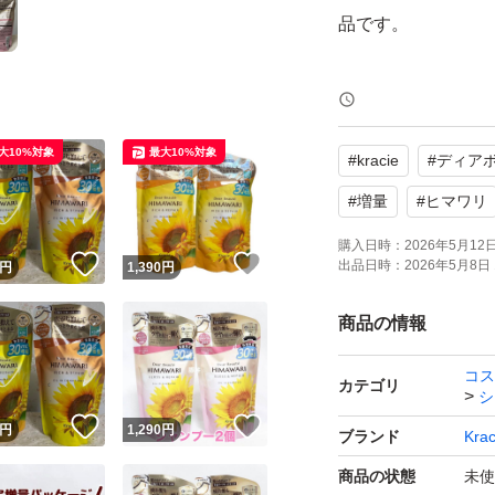
品です。
【ブランド】Kracie (
ボーテ ヒマワリ)
大10%対象
最大10%対象
#
kracie
#
ディア
【商品名】オイルイ
【容量】30ml増量
#
増量
#
ヒマワリ
【個数】2個
購入日時：
2026年5月12日 
！
いいね！
いいね！
出品日時：
2026年5月8日 
円
1,390
円
【商品の状態】未
商品の情報
再出品可
コス
日中は対応出来な
カテゴリ
シ
い。
！
いいね！
いいね！
円
1,290
円
ブランド
Krac
商品の状態
未使
店頭購入、自宅保