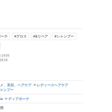
クラシエ) / Dear Beaute HIMAWARI (ディア
ボーテ
#
グロス
#
&リペア
#
シャンプー
ンシャンプー グロス&リペア
タイプ
14:03
19:18
使用
メ、美容、ヘアケア
レディースヘアケア
い場合がありますので、お早目にご連絡下さ
ャンプー
ie
ディアボーテ
用
管の為、パッケージに細かいキズ、擦れがあり