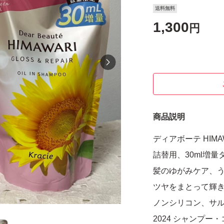
送料無料
1,300
円
商品説明
ディアボーテ HIM
詰替用、30ml増
髪のゆがみケア、
ツヤをまとって輝
ノンシリコン、サルフェ
2024 シャンプ