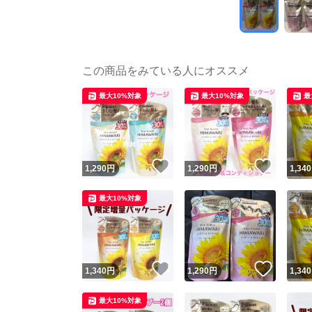
この商品をみている人にオススメ
最大10%対象
最大10%対象
最
いいね！
いいね
1,290
円
1,290
円
1,340
最大10%対象
いいね！
いいね
1,340
円
1,290
円
1,340
最大10%対象