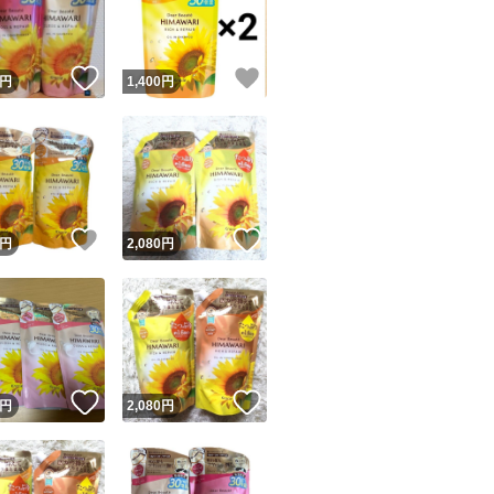
商品情報コピー機
リマ実績◯+
このユーザーは他フリマサービスでの取引実績があります
！
いいね！
いいね！
円
1,400
円
出品ページへ
&安心発送
キャンセル
ジは実績に基づく表示であり、発送を保証しているものではありません
このユーザーは高頻度で24時間以内＆設定した発送日数内に
ード＆安心発送
ます
！
いいね！
いいね！
円
2,080
円
ード発送
このユーザーは高頻度で24時間以内に発送しています
発送
このユーザーは設定した発送日数内に発送しています
！
いいね！
いいね！
円
2,080
円