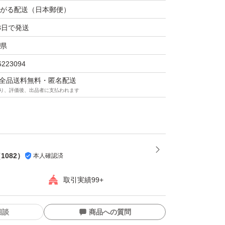
がる配送（日本郵便）
3日で発送
県
す。
6223094
いたしますが、毛の混入が気になる方やアレル
マは全品送料無料・匿名配送
遠慮下さい。
り、評価後、出品者に支払われます
不可
液漏れ防止の為、開封口にテープを貼らせてい
（
1082
）
本人確認済
取引実績99+
ける方のみお願いします。
相談
商品への質問