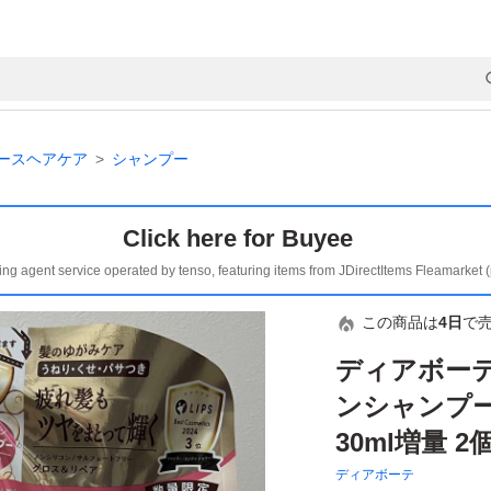
ースヘアケア
シャンプー
Click here for Buyee
ing agent service operated by tenso, featuring items from JDirectItems Fleamarket 
この商品は
4日
で
ディアボーテ 
ンシャンプー
30ml増量 2
ディアボーテ