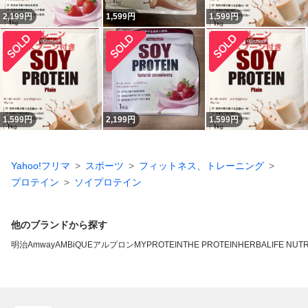
2,199
円
1,599
円
1,599
円
1,599
円
2,199
円
1,599
円
Yahoo!フリマ
スポーツ
フィットネス、トレーニング
プロテイン
ソイプロテイン
他のブランドから探す
明治
Amway
AMBiQUE
アルプロン
MYPROTEIN
THE PROTEIN
HERBALIFE NUTR