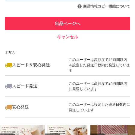
取引実績◯+
いいね！
いいね！
1,680
円
2,280
円
1,680
円
引を完了させた実績があります
商品情報コピー機能について
このユーザーは他フリマサービス
他フリマ実績◯+
出品ページへ
での取引実績があります
キャンセル
スピード&安心発送
いいね！
いいね！
2,199
※このバッジは実績に基づく表示であり、発送を保証しているものではあり
円
3,100
円
2,280
円
ません
最大10%対象
このユーザーは高頻度で24時間以内
スピード＆安心発送
＆設定した発送日数内に発送していま
す
このユーザーは高頻度で24時間以内
スピード発送
に発送しています
いいね！
いいね！
2,280
円
3,000
円
3,330
円
最大10%対象
このユーザーは設定した発送日数内に
安心発送
発送しています