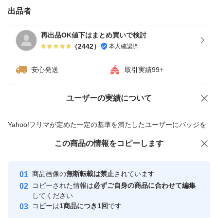
出品者
再出品OK値下はまとめ買いで検討
（
2442
）
本人確認済
安心発送
取引実績99+
ユーザーの実績について
価格の相談
商品への質問
商品への質問からの値下げ交渉、不適切なカテゴリ変更依頼は禁止です
Yahoo!フリマが定めた一定の基準を満たしたユーザーにバッジを
付与しています
この商品をみている人にオススメ
この商品の情報をコピーします
安心取引出品者
Yahoo!フリマの基準をクリアした安
安心取引出品者
商品画像の
無断転載は禁止
されています
心・安全なユーザーです
コピーされた情報は
必ずご自身の商品に合わせて編集
取引実績
してください
コピーは
1商品につき1回
です
このユーザーはYahoo!フリマの取