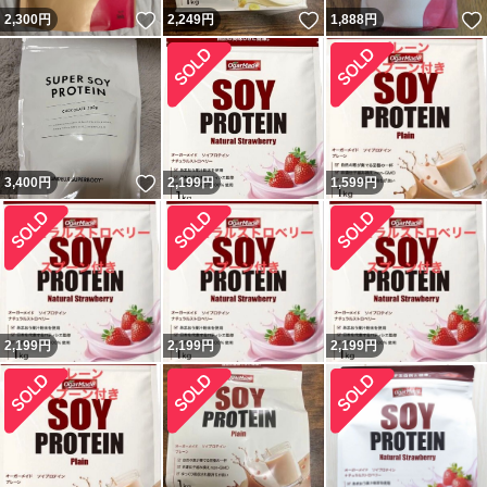
いいね！
いいね！
2,300
円
2,249
円
1,888
円
いいね！
3,400
円
2,199
円
1,599
円
2,199
円
2,199
円
2,199
円