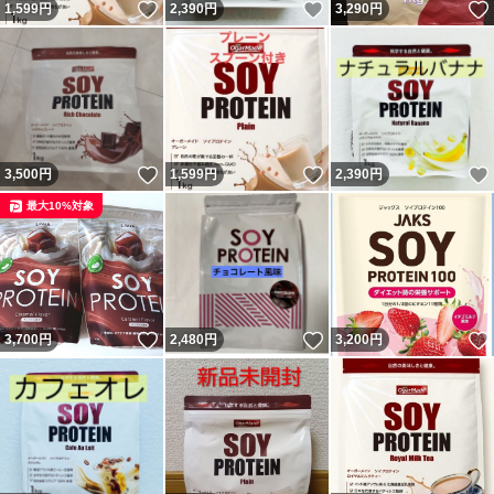
いいね！
いいね！
1,599
円
2,390
円
3,290
円
いいね！
いいね！
3,500
円
1,599
円
2,390
円
最大10%対象
いいね！
いいね！
3,700
円
2,480
円
3,200
円