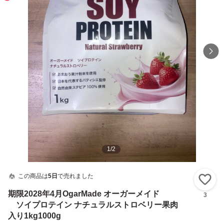
1
/
2
この商品は
5日
で売れました
い
期限2028年4月OgarMade オーガーメイド
3
ソイプロテイン ナチュラルストロベリー果肉
入り1kg1000g