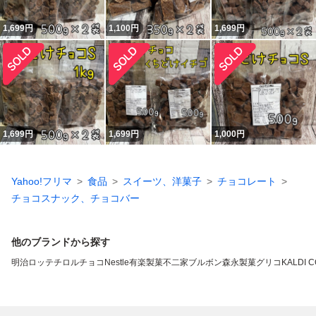
1,699
円
1,100
円
1,699
円
1,699
円
1,699
円
1,000
円
Yahoo!フリマ
食品
スイーツ、洋菓子
チョコレート
チョコスナック、チョコバー
他のブランドから探す
明治
ロッテ
チロルチョコ
Nestle
有楽製菓
不二家
ブルボン
森永製菓
グリコ
KALDI 