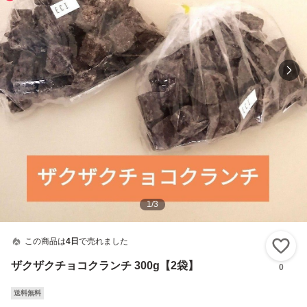
1
/
3
この商品は
4日
で売れました
い
ザクザクチョコクランチ 300g【2袋】
0
送料無料