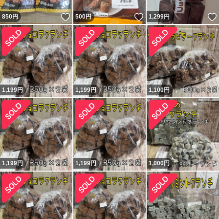
いいね！
いいね！
850
円
500
円
1,299
円
1,199
円
1,199
円
1,100
円
1,199
円
1,199
円
1,000
円