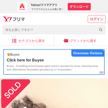
ログイン
カテゴリから探す
ブランドから探す
Overseas Visitors
Click here for Buyee
Buyee - A multilingual purchasing agent service operated by tenso, featuring items
from JDirectItems Fleamarket (provided by LY Corporation)