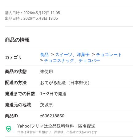
購入日時：
2026年5月12日 11:05
★ゆうパケットポストにて、食品衛生法適合の食品保存袋
出品日時：
2026年5月8日 19:05
に入れ、衛生面及び気温の影響を最小限に抑えることを考
慮し、郵便局内窓口ポストへ投函いたします。
商品の情報
お受け取り方法は、通常のポスト配達以外に、ご購入者さ
食品
スイーツ、洋菓子
チョコレート
まが指定した郵便局・ローソン・ミニストップ・はこぽす
カテゴリ
チョコスナック、チョコバー
で商品を受取ることもできますので、ご不在時の心配もな
商品の状態
未使用
く、ご自身のタイミングで、お好きな時間にお好きな場所
配送の方法
おてがる配送（日本郵便）
での受け取りができます。
発送までの日数
1〜2日で発送
★お手元に届きましたら、お早めにご開封ください。
発送元の地域
茨城県
商品ID
z606218850
詳細は写真にてご確認いただき、ご了承いただけました
Yahoo!フリマは全品送料無料・匿名配送
代金は運営が一旦預かり、評価後、出品者に支払われます
ら、ご購入よろしくお願いいたします。